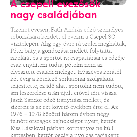
A csepeli evezősök
nagy családjában
Tizenöt évesen, Fáth András edző személyes
toborzására kezdett el evezni a Csepel SC
vízitelepén. Alig egy évre rá szülei meghaltak,
Péter bátyja gondozása mellett folytatta
iskoláját és a sportot is; csapattársai és edzője
csak enyhíteni tudta, pótolni nem az
elvesztett családi meleget. Húszéves korától
két évig a kötelező sorkatonai szolgálatát
teljesítette, ez idő alatt sportolni nem tudott,
ám leszerelése után újult erővel tért vissza
Jásdi Sándor edző irányítása mellett, és
sikereit is az ezt követő években érte el. Az
1976 – 1978 közötti három évben négy
felnőtt országos bajnokságot nyert, kettőt
Kiss Lászlóval párban kormányos nélküli
kettesben, kettőt pedig a nyolcas tagjaként.