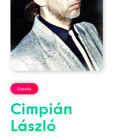
Evezés
Cimpián
László