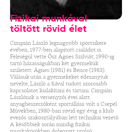
Fizikai munkával
töltött rövid élet
Cimpián László legnagyobb sportsikere
évében, 1977-ben alapított családot is.
Feleségül vette Ősz Ágnes Szilviát, 1990-ig
tartó házasságukban két gyermekük
született: Ágnes (1981) és Bence (1983).
Válásuk után a gyermekeket édesanyjuk
nevelte, László a fiával tudott szorosabb
kapcsolatot kialakítani és tartani. Cimpián
Lászlónak a versenyzői évei alatt
anyagbeszerzőként sportállása volt a Csepel
Művekben, 1980-ban rövid egy évig a klub
evezős szakosztályában lett technikai vezető.
A későbbiek során mindig fizikai
munkakörökben dolgozott, utolsó