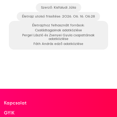
Szerző:
Kisfaludi Júlia
Életrajz utolsó frissítése: 2026. 06. 16. 06:28
Életrajzhoz felhasznált források:
Családtagjainak adatközlése
Pergel László és Zsenyei Gyula csapattársak
adatközlése
Fáth András edző adatközlése
Kapcsolat
GYIK