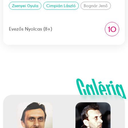
Zsenyei Gyula
Cimpián László
Bognár Jenő
10
Evezős Nyolcas (8+)
Galéria