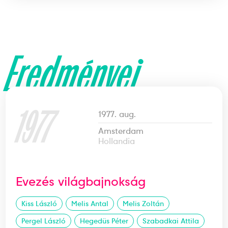
Eredményei
1977
1977. aug.
Amsterdam
Hollandia
Evezés világbajnokság
Kiss László
Melis Antal
Melis Zoltán
Pergel László
Hegedüs Péter
Szabadkai Attila