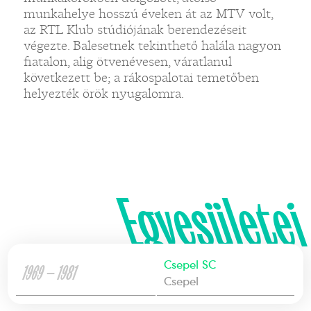
munkahelye hosszú éveken át az MTV volt,
az RTL Klub stúdiójának berendezéseit
végezte. Balesetnek tekinthető halála nagyon
fiatalon, alig ötvenévesen, váratlanul
következett be; a rákospalotai temetőben
helyezték örök nyugalomra.
Egyesületei
Csepel SC
1969 — 1981
Csepel