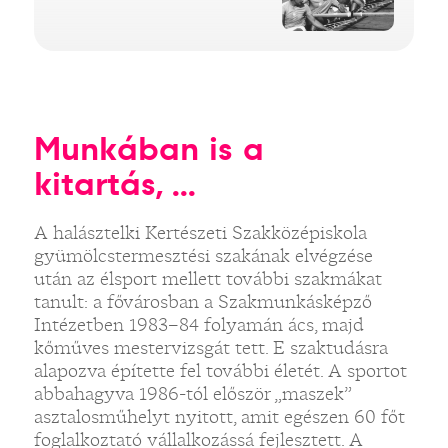
Munkában is a
kitartás, ...
A halásztelki Kertészeti Szakközépiskola
gyümölcstermesztési szakának elvégzése
után az élsport mellett további szakmákat
tanult: a fővárosban a Szakmunkásképző
Intézetben 1983–84 folyamán ács, majd
kőműves mestervizsgát tett. E szaktudásra
alapozva építette fel további életét. A sportot
abbahagyva 1986-tól először „maszek”
asztalosműhelyt nyitott, amit egészen 60 főt
foglalkoztató vállalkozássá fejlesztett. A