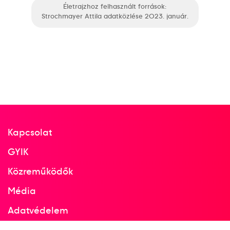
Életrajzhoz felhasznált források:
Strochmayer Attila adatközlése 2023. január.
Kapcsolat
GYIK
Közreműködők
Média
Adatvédelem
Facebook