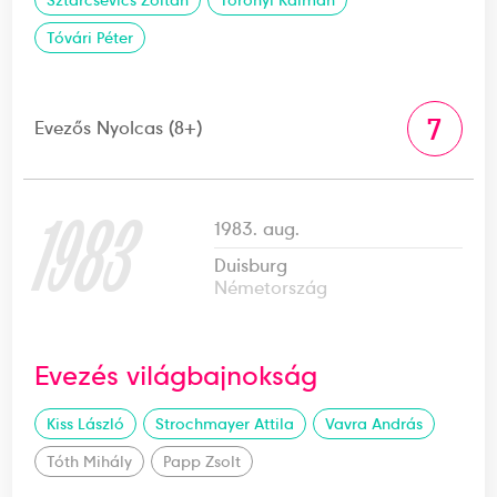
Tóvári Péter
7
Evezős Nyolcas (8+)
1983
1983. aug.
Duisburg
Németország
Evezés világbajnokság
Kiss László
Strochmayer Attila
Vavra András
Tóth Mihály
Papp Zsolt