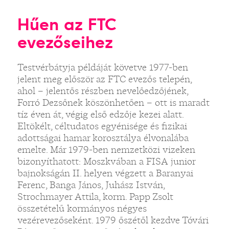
Hűen az FTC
evezőseihez
Testvérbátyja példáját követve 1977-ben
jelent meg először az FTC evezős telepén,
ahol – jelentős részben nevelőedzőjének,
Forró Dezsőnek köszönhetően – ott is maradt
tíz éven át, végig első edzője kezei alatt.
Eltökélt, céltudatos egyénisége és fizikai
adottságai hamar korosztálya élvonalába
emelte. Már 1979-ben nemzetközi vizeken
bizonyíthatott: Moszkvában a FISA junior
bajnokságán II. helyen végzett a Baranyai
Ferenc, Banga János, Juhász István,
Strochmayer Attila, korm. Papp Zsolt
összetételű kormányos négyes
vezérevezőseként. 1979 őszétől kezdve Tóvári