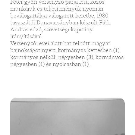
Péter győri versenyző párja lett, közös
munkájuk és teljesítményük nyomán
beválogatták a válogatott keretbe, 1980
tavaszától Dunavarsányban készült Fáth
András edző, szövetségi kapitány
irányításával.
Versenyzői évei alatt hat felnőtt magyar
bajnokságot nyert, kormányos kettesben (1),
kormányos nélküli négyesben (3), kormányos
négyesben (1) és nyolcasban (1).