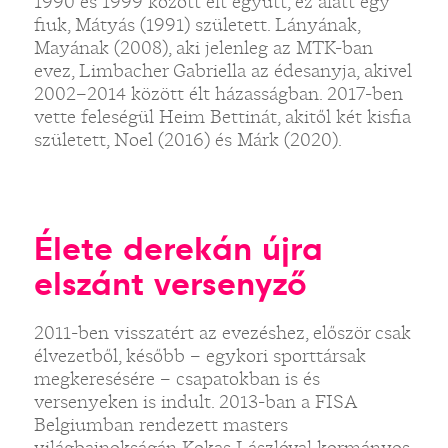
1990 és 1999 között élt együtt, ez alatt egy
fiuk, Mátyás (1991) született. Lányának,
Mayának (2008), aki jelenleg az MTK-ban
evez, Limbacher Gabriella az édesanyja, akivel
2002–2014 között élt házasságban. 2017-ben
vette feleségül Heim Bettinát, akitől két kisfia
született, Noel (2016) és Márk (2020).
Élete derekán újra
elszánt versenyző
2011-ben visszatért az evezéshez, először csak
élvezetből, később – egykori sporttársak
megkeresésére – csapatokban is és
versenyeken is indult. 2013-ban a FISA
Belgiumban rendezett masters
világbajnokságán Kokas Lászlóval kormányos