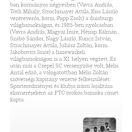
ban kormányos négyesben (Vavra András,
Tóth Mihály, Strochmayer Attila, Kiss László
vezérevezős, korm. Papp Zsolt) a duisburgi
világbajnokságon, és 1985-ben nyolcasban
(Vavra András, Magyar Imre, Hénap Kálmán ,
Szabó Sándor, Nagy László, Kuncz István,
Strochmayer Attila, Juhász Zoltán, korm.
Jakobovits Imre) a hazewinkeli
világbajnokságon is a XI. helyen végzett. Ez
után már a Csepel SC versenyzője volt, Melis
Antal edző, a válogatottban Melis Zoltán
szövetségi kapitány vezette felkészülését.
Sporteredményei és klubja iránti lojalitása
elismeréseként az FTC örökös bajnoka címet
kapta.