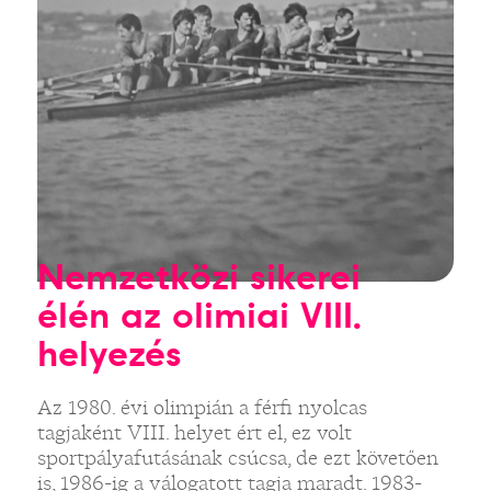
Nemzetközi sikerei
élén az olimiai VIII.
helyezés
Az 1980. évi olimpián a férfi nyolcas
tagjaként VIII. helyet ért el, ez volt
sportpályafutásának csúcsa, de ezt követően
is, 1986-ig a válogatott tagja maradt. 1983-