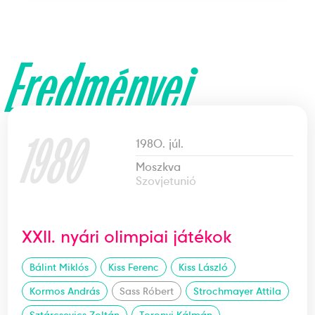
Eredményei
1980
1980. júl.
Moszkva
Szovjetunió
XXII. nyári olimpiai játékok
Bálint Miklós
Kiss Ferenc
Kiss László
Kormos András
Sass Róbert
Strochmayer Attila
Sztárcsevics Zoltán
Toronyi Kálmán