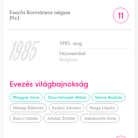
Evezős Kormányos négyes
11
(4+)
1985
1985. aug.
Hazewinkel
Belgium
Evezés világbajnokság
Magyar Imre
Strochmayer Attila
Vavra András
Hénap Kálmán
Szabó Sándor
Nagy László
Kuncz István
Juhász Zoltán
Jakubovits Imre