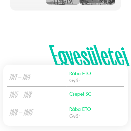
Egyesületei
Rába ETO
1971 — 1974
Győr
1975 — 1978
Csepel SC
Rába ETO
1978 — 1985
Győr