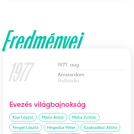
Eredményei
1977
1977. aug.
Amsterdam
Hollandia
Evezés világbajnokság
Kiss László
Melis Antal
Melis Zoltán
Pergel László
Hegedüs Péter
Szabadkai Attila