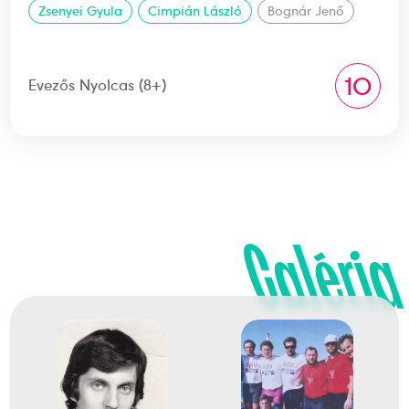
Zsenyei Gyula
Cimpián László
Bognár Jenő
10
Evezős Nyolcas (8+)
Galéria