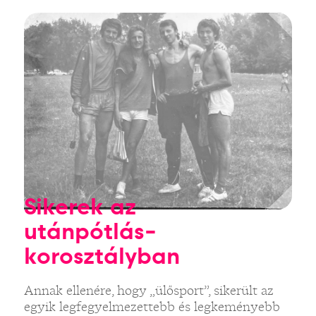
Sikerek az
utánpótlás-
korosztályban
Annak ellenére, hogy „ülősport”, sikerült az
egyik legfegyelmezettebb és legkeményebb