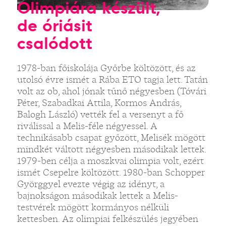
Olimpiára készült,
de óriásit
csalódott
1978-ban főiskolája Győrbe költözött, és az
utolsó évre ismét a Rába ETO tagja lett. Tatán
volt az ob, ahol jónak tűnő négyesben (Tóvári
Péter, Szabadkai Attila, Kormos András,
Balogh László) vették fel a versenyt a fő
riválissal a Melis-féle négyessel. A
technikásabb csapat győzött, Melisék mögött
mindkét váltott négyesben másodikak lettek.
1979-ben célja a moszkvai olimpia volt, ezért
ismét Csepelre költözött. 1980-ban Schopper
Györggyel evezte végig az idényt, a
bajnokságon másodikak lettek a Melis-
testvérek mögött kormányos nélküli
kettesben. Az olimpiai felkészülés jegyében