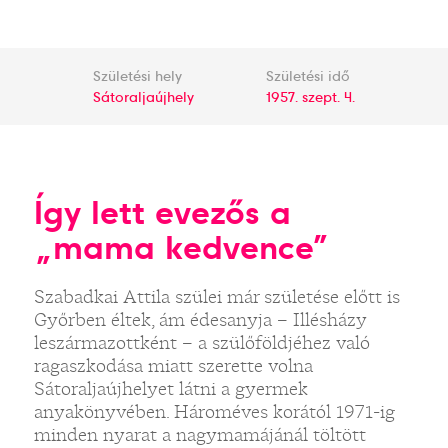
Születési hely
Születési idő
Sátoraljaújhely
1957. szept. 4.
Így lett evezős a
„mama kedvence”
Szabadkai Attila szülei már születése előtt is
Győrben éltek, ám édesanyja – Illésházy
leszármazottként – a szülőföldjéhez való
ragaszkodása miatt szerette volna
Sátoraljaújhelyet látni a gyermek
anyakönyvében. Hároméves korától 1971-ig
minden nyarat a nagymamájánál töltött