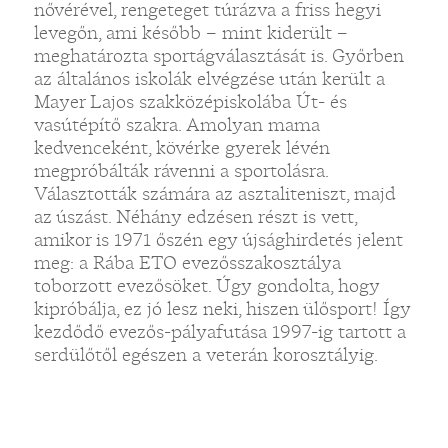
nővérével, rengeteget túrázva a friss hegyi
levegőn, ami később – mint kiderült –
meghatározta sportágválasztását is. Győrben
az általános iskolák elvégzése után került a
Mayer Lajos szakközépiskolába Út- és
vasútépítő szakra. Amolyan mama
kedvenceként, kövérke gyerek lévén
megpróbálták rávenni a sportolásra.
Választották számára az asztaliteniszt, majd
az úszást. Néhány edzésen részt is vett,
amikor is 1971 őszén egy újsághirdetés jelent
meg: a Rába ETO evezősszakosztálya
toborzott evezősöket. Úgy gondolta, hogy
kipróbálja, ez jó lesz neki, hiszen ülősport! Így
kezdődő evezős-pályafutása 1997-ig tartott a
serdülőtől egészen a veterán korosztályig.