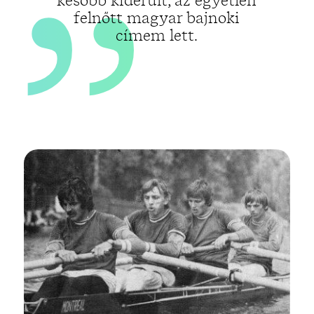
később kiderült, az egyetlen
felnőtt magyar bajnoki
címem lett.