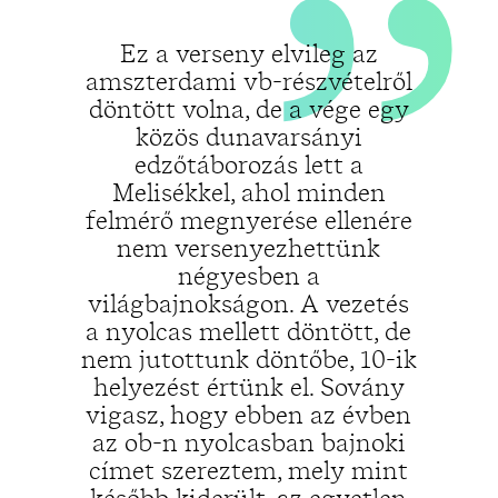
Ez a verseny elvileg az
amszterdami vb-részvételről
döntött volna, de a vége egy
„
közös dunavarsányi
edzőtáborozás lett a
Melisékkel, ahol minden
felmérő megnyerése ellenére
nem versenyezhettünk
négyesben a
világbajnokságon. A vezetés
a nyolcas mellett döntött, de
nem jutottunk döntőbe, 10-ik
helyezést értünk el. Sovány
vigasz, hogy ebben az évben
az ob-n nyolcasban bajnoki
címet szereztem, mely mint