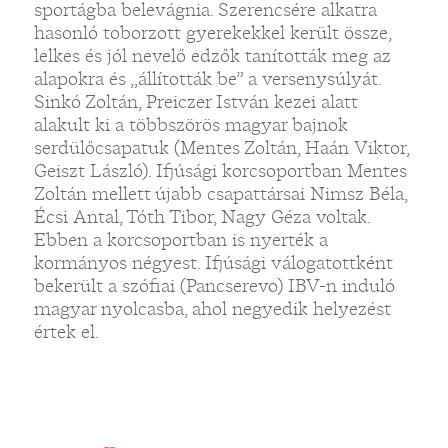
sportágba belevágnia. Szerencsére alkatra
hasonló toborzott gyerekekkel került össze,
lelkes és jól nevelő edzők tanították meg az
alapokra és „állították be” a versenysúlyát.
Sinkó Zoltán, Preiczer István kezei alatt
alakult ki a többszörös magyar bajnok
serdülőcsapatuk (Mentes Zoltán, Haán Viktor,
Geiszt László). Ifjúsági korcsoportban Mentes
Zoltán mellett újabb csapattársai Nimsz Béla,
Écsi Antal, Tóth Tibor, Nagy Géza voltak.
Ebben a korcsoportban is nyerték a
kormányos négyest. Ifjúsági válogatottként
bekerült a szófiai (Pancserevo) IBV-n induló
magyar nyolcasba, ahol negyedik helyezést
értek el.