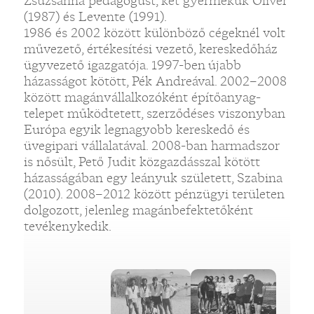
Zsuzsanna pedagógust, két gyermekük Olivér
(1987) és Levente (1991).
1986 és 2002 között különböző cégeknél volt
művezető, értékesítési vezető, kereskedőház
ügyvezető igazgatója. 1997-ben újabb
házasságot kötött, Pék Andreával. 2002–2008
között magánvállalkozóként építőanyag-
telepet működtetett, szerződéses viszonyban
Európa egyik legnagyobb kereskedő és
üvegipari vállalatával. 2008-ban harmadszor
is nősült, Pető Judit közgazdásszal kötött
házasságában egy leányuk született, Szabina
(2010). 2008–2012 között pénzügyi területen
dolgozott, jelenleg magánbefektetőként
tevékenykedik.