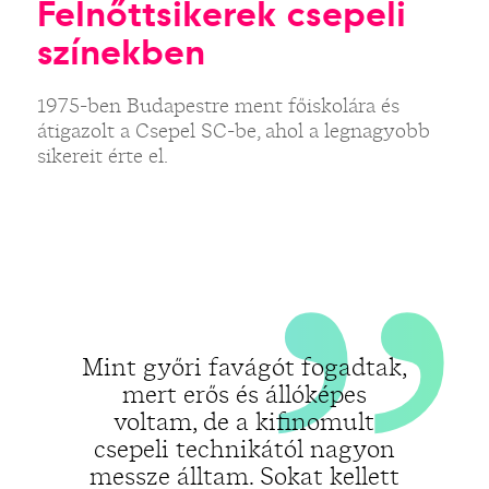
„
Felnőttsikerek csepeli
színekben
1975-ben Budapestre ment főiskolára és
átigazolt a Csepel SC-be, ahol a legnagyobb
sikereit érte el.
Mint győri favágót fogadtak,
mert erős és állóképes
voltam, de a kifinomult
csepeli technikától nagyon
messze álltam. Sokat kellett