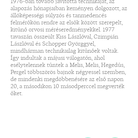
1976-ban tovább javította technikáját, az
alapozás hónapjaiban keményen dolgozott, az
állóképességi súlyzós és tanmedencés
felmérőkön rendre az elsők között szerepelt,
„
kitűnő orvosi méréseredményekkel. 1977
tavaszán összeült Kiss Lászlóval, Czimpián
Lászlóval és Schopper Györggyel,
mindhárman technikailag kitűnőek voltak.
Így indultak a májusi válogatón, ahol
esélytelennek tűntek a Melis, Melis, Hegedűs,
Pergel többszörös bajnok négyessel szemben,
de mindenki megdöbbenésére az első napon
20, a másodikon 10 másodperccel megverték
őket.