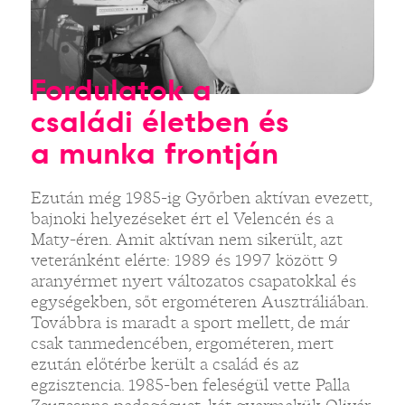
Fordulatok a
családi életben és
a munka frontján
Ezután még 1985-ig Győrben aktívan evezett,
bajnoki helyezéseket ért el Velencén és a
Maty-éren. Amit aktívan nem sikerült, azt
veteránként elérte: 1989 és 1997 között 9
aranyérmet nyert változatos csapatokkal és
egységekben, sőt ergométeren Ausztráliában.
Továbbra is maradt a sport mellett, de már
csak tanmedencében, ergométeren, mert
ezután előtérbe került a család és az
egzisztencia. 1985-ben feleségül vette Palla