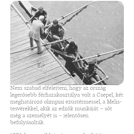
Nem szabad elfelejteni, hogy az ország
legerősebb férfiszakosztálya volt a Csepel, két
meghatározó olimpiai ezüstérmessel, a Melis-
tesvérekkel, akik az edzők munkáját – sőt
még a személyét is – jelentősen
befolyásolták.