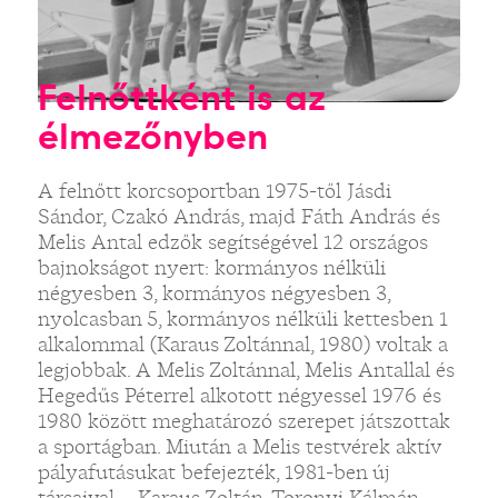
Felnőttként is az
élmezőnyben
A felnőtt korcsoportban 1975-től Jásdi
Sándor, Czakó András, majd Fáth András és
Melis Antal edzők segítségével 12 országos
bajnokságot nyert: kormányos nélküli
négyesben 3, kormányos négyesben 3,
nyolcasban 5, kormányos nélküli kettesben 1
alkalommal (Karaus Zoltánnal, 1980) voltak a
legjobbak. A Melis Zoltánnal, Melis Antallal és
Hegedűs Péterrel alkotott négyessel 1976 és
1980 között meghatározó szerepet játszottak
a sportágban. Miután a Melis testvérek aktív
pályafutásukat befejezték, 1981-ben új
társaival – Karaus Zoltán, Toronyi Kálmán,