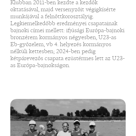
Klubban 2011-ben kezdte a kezdők
oktatásával, majd versenyzőit végigkísérte
munkájával a felnőttkorosztályig.
Legkiemelkedőbb eredményei csapatainak
bajnoki címei mellett: ifjúsági Európa-bajnoki
bronzérem kormányos négyesben, U23-as
Eb-győzelem, vb 4. helyezés kormányos
nélküli kettesben; 2024-ben pedig
kétpárevezős csapata ezüstérmes lett az U23-
as Európa-bajnokságon.