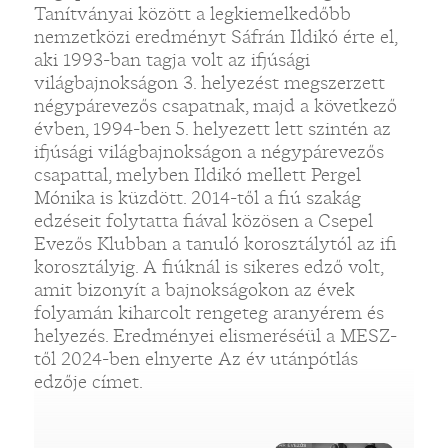
Tanítványai között a legkiemelkedőbb
nemzetközi eredményt Sáfrán Ildikó érte el,
aki 1993-ban tagja volt az ifjúsági
világbajnokságon 3. helyezést megszerzett
négypárevezős csapatnak, majd a következő
évben, 1994-ben 5. helyezett lett szintén az
ifjúsági világbajnokságon a négypárevezős
csapattal, melyben Ildikó mellett Pergel
Mónika is küzdött. 2014-től a fiú szakág
edzéseit folytatta fiával közösen a Csepel
Evezős Klubban a tanuló korosztálytól az ifi
korosztályig. A fiúknál is sikeres edző volt,
amit bizonyít a bajnokságokon az évek
folyamán kiharcolt rengeteg aranyérem és
helyezés. Eredményei elismeréséül a MESZ-
től 2024-ben elnyerte Az év utánpótlás
edzője címet.