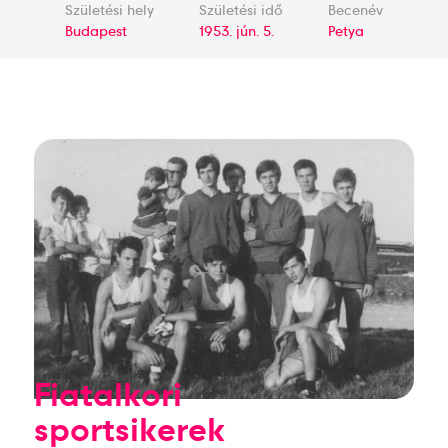
Születési hely
Születési idő
Becenév
Budapest
1953. jún. 5.
Petya
Fiatalkori
sportsikerek