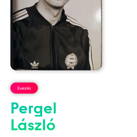
Evezés
Pergel
László