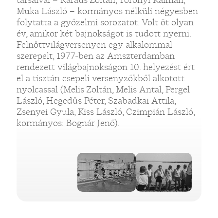
Muka László – kormányos nélküli négyesben
folytatta a győzelmi sorozatot. Volt öt olyan
év, amikor két bajnokságot is tudott nyerni.
Felnőttvilágversenyen egy alkalommal
szerepelt, 1977-ben az Amszterdamban
rendezett világbajnokságon 10. helyezést ért
el a tisztán csepeli versenyzőkből alkotott
nyolcassal (Melis Zoltán, Melis Antal, Pergel
László, Hegedűs Péter, Szabadkai Attila,
Zsenyei Gyula, Kiss László, Czimpián László,
kormányos: Bognár Jenő).