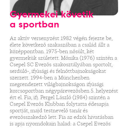
Gyermekei követik
a sportban
Az aktív versenyzést 1982 végén fejezte be,
élete következő szakaszában a család állt a
középpontban. 1975-ben nősült, két
gyermekük született. Mónika (1976) szintén a
Csepel SC Evezős szakosztályában sportolt,
serdülő-, ifjúsági és felnőttbajnokságokat
szerzett. 1994-ben a Münchenben
megrendezett világbajnokságon ifjúsági
korcsoportban négypárevezősben 5. helyezést
ért el. Fia, ifj. Pergel László (1984) szintén a
Csepel Evezős Klubban folytatta édesapja
sportját, majd testnevelő tanár és
evezősszakedző lett. Fia az edzői hivatásban
is apja nyomdokain halad: a Csepel Evezős