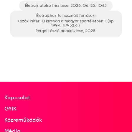
Életrajz utolsó frissítése: 2026. 06. 25. 10:13
Életrajzhoz felhasznált források:
Kozák Péter: Ki kicsoda a magyar sportéletben I. (Bp.
1994., III/452.o.);
Pergel László adatközlése, 2025.
Kapcsolat
GYIK
Közreműködők
Média