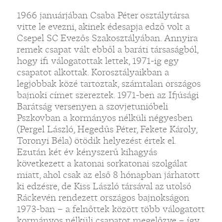
1966 januárjában Csaba Péter osztálytársa
vitte le evezni, akinek édesapja edző volt a
Csepel SC Evezős Szakosztályában. Annyira
remek csapat vált ebből a baráti társaságból,
hogy ifi válogatottak lettek, 1971-ig egy
csapatot alkottak. Korosztályaikban a
legjobbak közé tartoztak, számtalan országos
bajnoki címet szereztek. 1971-ben az Ifjúsági
Barátság versenyen a szovjetunióbeli
Pszkovban a kormányos nélküli négyesben
(Pergel László, Hegedűs Péter, Fekete Károly,
Toronyi Béla) ötödik helyezést értek el.
Ezután két év kényszerű kihagyás
következett a katonai sorkatonai szolgálat
miatt, ahol csak az első 8 hónapban járhatott
ki edzésre, de Kiss László társával az utolsó
Ráckevén rendezett országos bajnokságon
1973-ban – a felnőttek között több válogatott
kormányos nélküli csapatot megelőzve – így