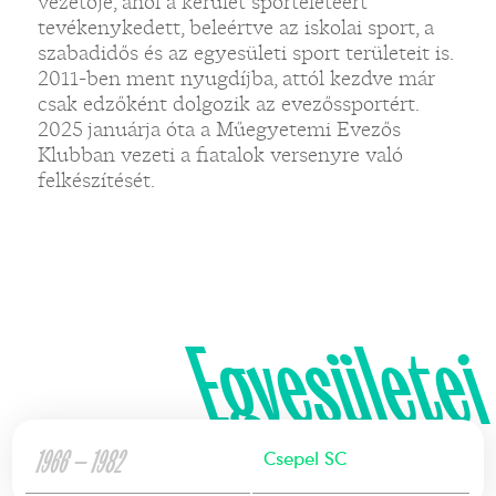
vezetője, ahol a kerület sportéletéért
tevékenykedett, beleértve az iskolai sport, a
szabadidős és az egyesületi sport területeit is.
2011-ben ment nyugdíjba, attól kezdve már
csak edzőként dolgozik az evezőssportért.
2025 januárja óta a Műegyetemi Evezős
Klubban vezeti a fiatalok versenyre való
felkészítését.
Egyesületei
1966 — 1982
Csepel SC