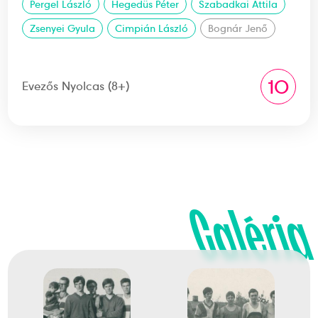
Pergel László
Hegedüs Péter
Szabadkai Attila
Zsenyei Gyula
Cimpián László
Bognár Jenő
10
Evezős Nyolcas (8+)
Galéria