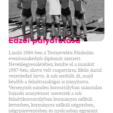
Edzői pályafutása
László 1984-ben a Testnevelési Főiskolán
evezősszakedzői diplomát szerzett.
Nevelőegyesületében kezdte el a munkát
1987-ben, ahova volt csapattársa, Melis Antal
vezetőedző hívta. A női serdülő, ifi, majd
később a felnőttszakágat is irányította.
Versenyzői minden korosztályban számtalan
bajnoki aranyérmet szereztek a női
felnőttkorosztályban kormányos nélküli
kettesben, kormányos nélküli négyesben,
négypárevezősben és nyolcasban egyaránt.