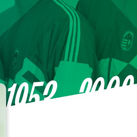
—2009
1953