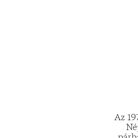
Az 197
Né
párb