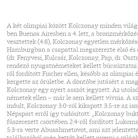
A két olimpiai között Kolczonay minden világ
ben Buenos Airesben a 4. lett, a bronzmérkőzés
vesztettek (4:8), Kolczonay egyetlen mérkőzés
Hamburgban a csapattal megszerezte első és 
(dr. Fenyvesi, Kulcsár, Kolczonay, Pap, dr. Oszt
rendező nyugatnémeteket kellett búcsúztatni.
ről fordított Fischer ellen, később az olimpiai 
kergette az őrületbe. A döntőbe jutásért a mag
Kolczonay egy nyert asszót jegyzett. Az utolsó
németek ellen – már le sem kellett vívnia. A sz
indult, Kolczonay 3:0-ról kikapott 3:5-re az i
Népsport erről így tudósított: „Kolczonay buk
fűszerezett csörtében 2:4-ről fordított Lukom
5:3-ra verte Abusahmetovot, ami azt jelentett
találkozóból még kettőt kellett nyerni a világ