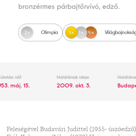
bronzérmes párbajtőrvívó, edző.
Olimpia
Világbajnoksá
2
1
1
4
ületési idő
Halálának ideje
Halálána
953. máj. 15.
2009. okt. 3.
Budap
Feleségével Budavári Judittel (1955- úszóedző