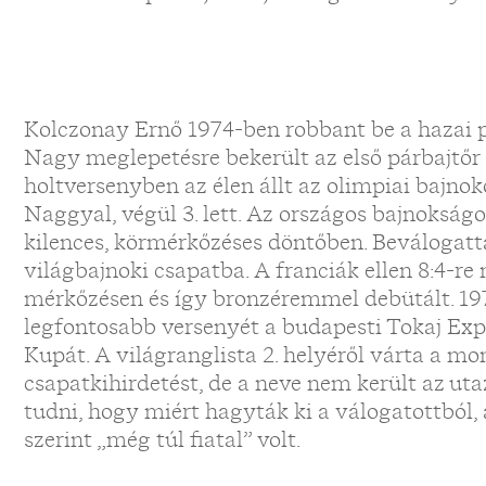
Kolczonay Ernő 1974-ben robbant be a hazai pá
Nagy meglepetésre bekerült az első párbajtőr 
holtversenyben az élen állt az olimpiai bajnoko
Naggyal, végül 3. lett. Az országos bajnokság
kilences, körmérkőzéses döntőben. Beválogattá
világbajnoki csapatba. A franciák ellen 8:4-re n
mérkőzésen és így bronzéremmel debütált. 19
legfontosabb versenyét a budapesti Tokaj Expre
Kupát. A világranglista 2. helyéről várta a mo
csapatkihirdetést, de a neve nem került az uta
tudni, hogy miért hagyták ki a válogatottból,
szerint „még túl fiatal” volt.