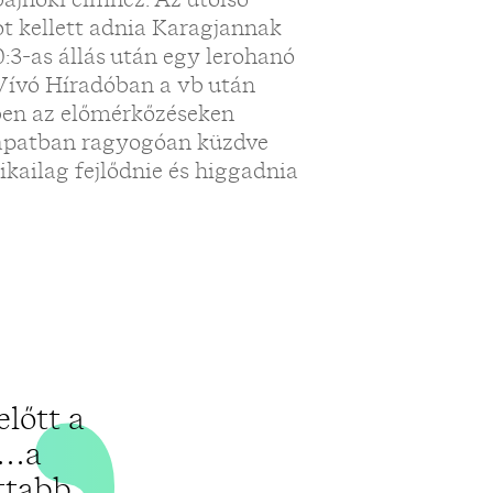
„
t kellett adnia Karagjannak
0:3-as állás után egy lerohanó
 Vívó Híradóban a vb után
iben az előmérkőzéseken
csapatban ragyogóan küzdve
ikailag fejlődnie és higgadnia
előtt a
„…a
ttabb