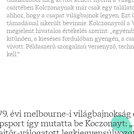
„
csörtében Kolczonaynak már csak egy találato
ahhoz, hogy a csapat világbajnok legyen. Ezt 
támadással sikerült bevinnie. Kolczonayról a
megjelent hivatalos értékelés szerint: „egyén
kitűnően, a kieséses fordulóban gyengén, a 
vívott. Példaszerű szorgalmú versenyző, techn
kell.”
9. évi melbourne-i világbajnokság 
psport így mutatta be Koczonayt: 
ajtőr-válogatott legkiegyensúlyozo