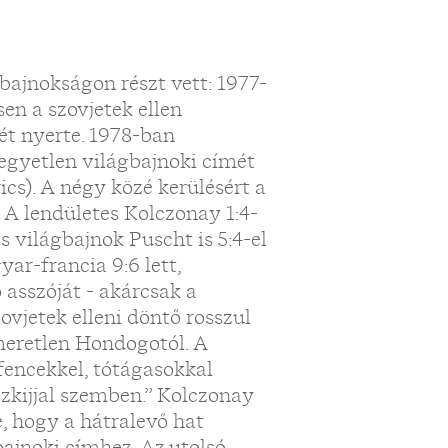
bajnokságon részt vett: 1977-
en a szovjetek ellen
ét nyerte. 1978-ban
egyetlen világbajnoki címét
rics). A négy közé kerülésért a
 A lendületes Kolczonay 1:4-
és világbajnok Puscht is 5:4-el
yar-francia 9:6 lett,
 asszóját - akárcsak a
ovjetek elleni döntő rosszul
smeretlen Hondogotól. A
fencekkel, tótágasokkal
szkijjal szemben.” Kolczonay
e, hogy a hátralevő hat
bajnoki címhez. Az utolsó