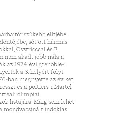
rbajtőr szűkebb elitjébe.
döntőjébe, sőt ott hármas
kkal, Osztriccsal és B.
on nem akadt jobb nála a
k az 1974. évi grenoble-i
yertek a 3. helyért folyt
76-ban megnyerte az év két
sszt és a poitiers-i Martel
ntreali olimpiai
zók listájára. Máig sem lehet
 a mondvacsinált indoklás