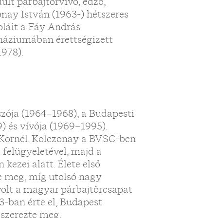
lt párbajtőrvívó, edző,
onay István (1963-) hétszeres
oláit a Fáy András
náziumában érettségizett
1978).
zója (1964–1968), a Budapesti
 és vívója (1969–1995).
h Kornél. Kolczonay a BVSC-ben
 felügyeletével, majd a
kezei alatt. Élete első
e meg, míg utolsó nagy
volt a magyar párbajtőrcsapat
-ban érte el, Budapest
 szerezte meg.