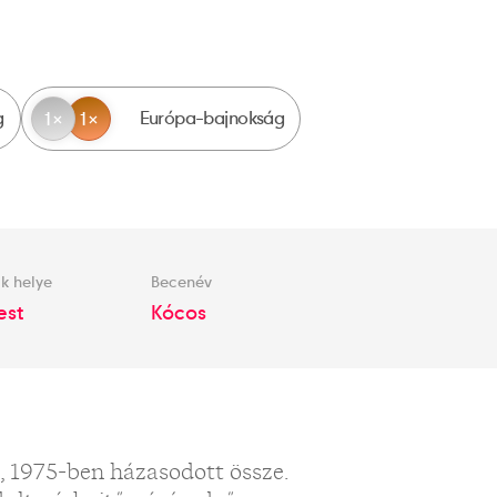
g
Európa-bajnokság
1
1
k helye
Becenév
est
Kócos
), 1975-ben házasodott össze.