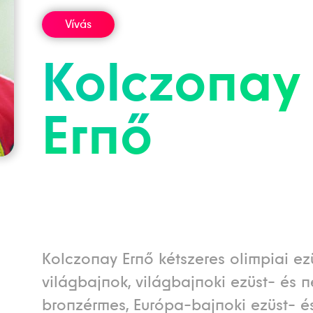
Vívás
Kolczonay
Ernő
Kolczonay Ernő kétszeres olimpiai ez
világbajnok, világbajnoki ezüst- és 
bronzérmes, Európa-bajnoki ezüst- é