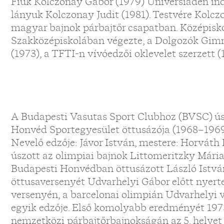
Fiúk Kolczonay Gábor (1979) Universiaden indu
lányuk Kolczonay Judit (1981). Testvére Kolcz
magyar bajnok párbajtőr csapatban. Középisk
Szakközépiskolában végezte, a Dolgozók Gim
(1973), a TFTI-n vívóedzői oklevelet szerzett (
A Budapesti Vasutas Sport Clubhoz (BVSC) ús
Honvéd Sportegyesület öttusázója (1968–1969)
Nevelő edzője: Jávor István, mestere: Horvát
úszott az olimpiai bajnok Littomeritzky Mária
Budapesti Honvédban öttusázott László István 
öttusaversenyét Udvarhelyi Gábor előtt nyert
versenyén, a barcelonai olimpián Udvarhelyi 
egyik edzője. Első komolyabb eredményét 1973
nemzetközi párbajtőrbajnokságán az 5. helyet