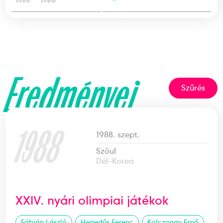
Eredményei
Szűrés
1988
1988. szept.
Szöul
Dél-Korea
XXIV. nyári olimpiai játékok
Fábián László
Hegedűs Ferenc
Kolczonay Ernő