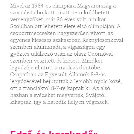
Mivel az 1984-es olimpiára Magyarország a
szocialista bojkott miatt nem küldhetett
versenyzőket, már 36 éves volt, amikor
Szöulban ott lehetett élete első olimpiáján. A
csoportmeccseken nagyszerűen vívott, az
egyenes kieséses szakaszban Reznyicsenkóval
szemben alulmaradt, a vigaszágon egy
győztes találkozó után az olasz Cuomóval
szemben veszített és kiesett. Mindkét
legyőzője eljutott a nyolcas döntőbe.
Csapatban az Egyesült Államok 8-3-as
legyőzésével bejutottak a legjobb nyolc közé,
ott a franciáktól 8-7-re kaptak ki. Az alsó
házban a svédeket megverték, Svájctól
kikaptak, így a hatodik helyen végeztek.