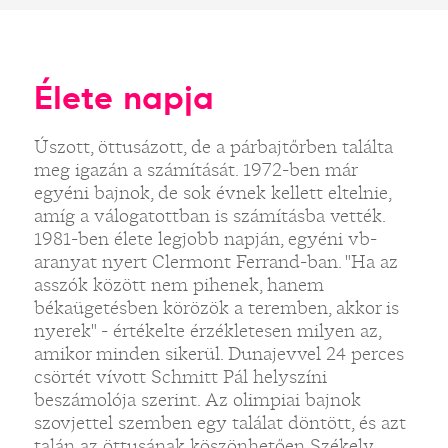
Élete napja
Úszott, öttusázott, de a párbajtőrben találta
meg igazán a számítását. 1972-ben már
egyéni bajnok, de sok évnek kellett eltelnie,
amíg a válogatottban is számításba vették.
1981-ben élete legjobb napján, egyéni vb-
aranyat nyert Clermont Ferrand-ban. "Ha az
asszók között nem pihenek, hanem
békaügetésben körözök a teremben, akkor is
nyerek" - értékelte érzékletesen milyen az,
amikor minden sikerül. Dunajevvel 24 perces
csörtét vívott Schmitt Pál helyszíni
beszámolója szerint. Az olimpiai bajnok
szovjettel szemben egy találat döntött, és azt
talán az öttusának köszönhetően Székely