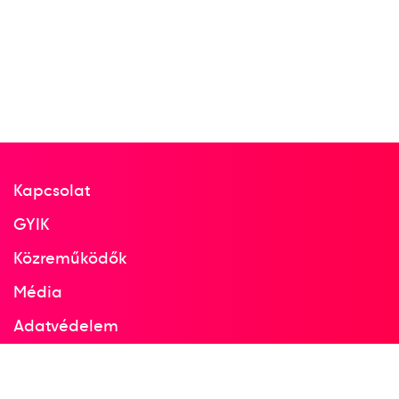
1981
1981
Clermont-Ferrand
Franciaország
Vívó-világbajnokság
Kapcsolat
Kolczonay Ernő
Pető László
Székely Zoltán
GYIK
Dénes Balázs
Szíjj Károly
Közreműködők
Média
3
Párbajtőr csapat
Adatvédelem
Facebook
1982
Instagram