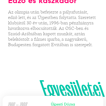
Edző és kaszkadőr
Az olimpia után befejezte a pályafutását,
edző lett, és az Újpestben folytatta. Szeretett
klubjától 30 év után, 1996-ban pénzhiányra
hivatkozva elbocsátották. Az OSC-ben és
Szaúd-Arábiában kapott munkát, aztán
belekóstolt a filmes iparba, a nagysikerű,
Budapesten forgatott Evitában is szerepelt.
Egyesületei
1966 — 1988
Újpesti Dózsa