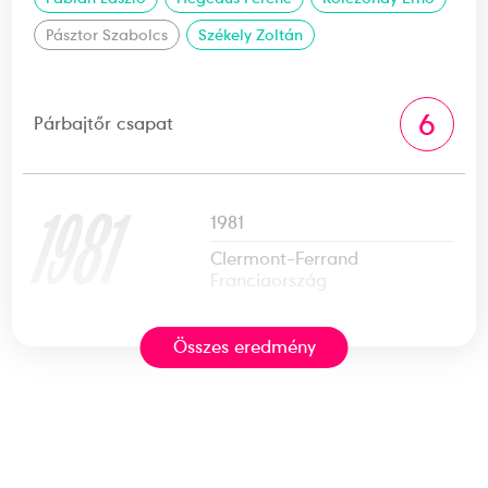
Pásztor Szabolcs
Székely Zoltán
6
Párbajtőr csapat
1981
1981
Clermont-Ferrand
Franciaország
Összes eredmény
Vívó-világbajnokság
1
Párbajtőr egyéni