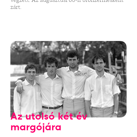
zárt.
Az utolsó két év
margójára