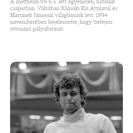
A sheffieldi vb-n 5. lett egyéniben, hatodik
csapatban. Váltóban Kálnoki Kis Attilával és
Martinek Jánossal világbajnok lett. 1994
novemberében bejelentette, hogy befejezi
öttusázó pályafutását.