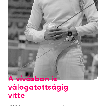
A vívásban is
válogatottságig
vitte