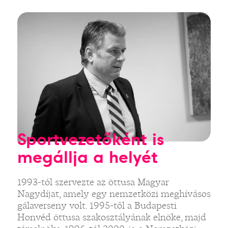
Sportvezetőként is
megállja a helyét
1993-tól szervezte az öttusa Magyar
Nagydíjat, amely egy nemzetközi meghívásos
gálaverseny volt. 1995-től a Budapesti
Honvéd öttusa szakosztályának elnöke, majd