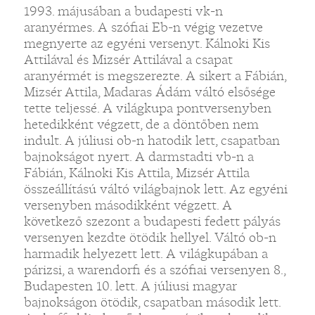
1993. májusában a budapesti vk-n
aranyérmes. A szófiai Eb-n végig vezetve
megnyerte az egyéni versenyt. Kálnoki Kis
Attilával és Mizsér Attilával a csapat
aranyérmét is megszerezte. A sikert a Fábián,
Mizsér Attila, Madaras Ádám váltó elsősége
tette teljessé. A világkupa pontversenyben
hetedikként végzett, de a döntőben nem
indult. A júliusi ob-n hatodik lett, csapatban
bajnokságot nyert. A darmstadti vb-n a
Fábián, Kálnoki Kis Attila, Mizsér Attila
összeállítású váltó világbajnok lett. Az egyéni
versenyben másodikként végzett. A
következő szezont a budapesti fedett pályás
versenyen kezdte ötödik hellyel. Váltó ob-n
harmadik helyezett lett. A világkupában a
párizsi, a warendorfi és a szófiai versenyen 8.,
Budapesten 10. lett. A júliusi magyar
bajnokságon ötödik, csapatban második lett.