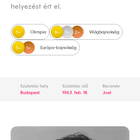
helyezést ért el.
Olimpia
Világbajnokság
1
6
4
2
Európa-bajnokság
5
1
Születési hely
Születési idő
Becenév
Budapest
1963. feb. 18.
Joel