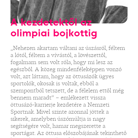
A kezdetektől az
olimpiai bojkottig
„Nehezen akartam váltani az úszásról, féltem
a lótól, féltem a vívástól, a lövészettől,
fogalmam sem volt róla, hogy mi lesz az
egészből. A közeg mindenféleképpen vonzó
volt, azt láttam, hogy az öttusázók ügyes
sportolók, okosak is voltak, ebből a
szempontból tetszett, de a félelem ettől még
bennem maradt” – emlékezett vissza
öttusázó-karrierje kezdetére a Nemzeti
Sportnak. Mivel szinte azonnal jöttek a
sikerek, amelyben úszómúltja is nagy
segítségére volt, hamar megszerette a
sportágat. Az öttusa előszobájának tekinthető