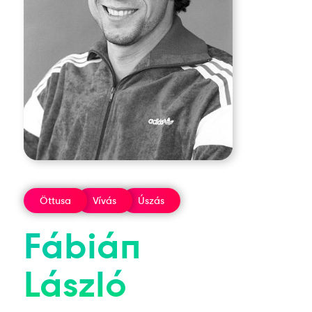
Öttusa
Vívás
Úszás
Fábián
László