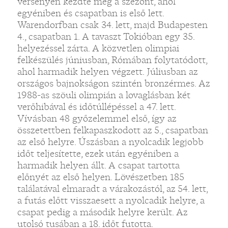
versenyen kezdte meg a szezont, ahol
egyéniben és csapatban is első lett.
Warendorfban csak 34. lett, majd Budapesten
4., csapatban 1. A tavaszt Tokióban egy 35.
helyezéssel zárta. A közvetlen olimpiai
felkészülés júniusban, Rómában folytatódott,
ahol harmadik helyen végzett. Júliusban az
országos bajnokságon szintén bronzérmes. Az
1988-as szöuli olimpián a lovaglásban két
verőhibával és időtúllépéssel a 47. lett.
Vívásban 48 győzelemmel első, így az
összetettben felkapaszkodott az 5., csapatban
az első helyre. Úszásban a nyolcadik legjobb
időt teljesítette, ezek után egyéniben a
harmadik helyen állt. A csapat tartotta
előnyét az első helyen. Lövészetben 185
találatával elmaradt a várakozástól, az 54. lett,
a futás előtt visszaesett a nyolcadik helyre, a
csapat pedig a második helyre került. Az
utolsó tusában a 18. időt futotta.