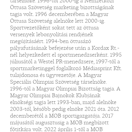
társelnöke. 1996-tól 2000-ig a Nemzetközi
Öttusa Szövetség marketing bizottságának
tagja volt. 1996 decemberében a Magyar
Öttusa Szövetség alelnöke lett 2000-ig.
Sportvezetőként sokat tett az öttusa
versenyek lebonyolítási rendjének
megújításáért. 1994-ben öttusázó
pályafutásának befejezése után a Kordax Rt.-
nél helyezkedett el sportmenedzserként. 1995
júliusától a Westel PR-menedzsere, 1997-től a
sportmarketinggel foglalkozó Médiasprint Kft.
tulajdonosa és ügyvezetője. A Magyar
Speciális Olimpiai Szövetség társelnöke.
1996-tól a Magyar Olimpiai Bizottság tagja. A
Magyar Olimpiai Bajnokok Klubjának
elnökségi tagja lett 1993-ban, majd alelnöke
2003-tól, később pedig elnöke 2021 óta. 2012
decemberétől a MOB sportigazgatója. 2017
májusától augusztusig a MOB megbízott
főtitkára volt. 2022 április 1-től a MOB