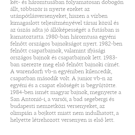
két- és háromtusában folyamatosan dobogón
állt, többször is nyerte ezeket az
utánpótlásversenyeket, hiszen a vízben
kimagaslott teljesítményével társai közül és
az úszás adta jó állóképességét a futásban is
kamatoztatta. 1980-ban háromtusa egyéni
felnőtt országos bajnokságot nyert. 1982-ben
felnőtt csapatbajnok, valamint ifjúsági
országos bajnok és csapatbajnok lett. 1983-
ban szerezte meg első felnőtt bajnoki címét.
A warendorfi vb-n egyéniben kilencedik,
csapatban második volt. A junior vb-n az
egyéni és a csapat elsőségét is begyűjtötte.
1984-ben ismét magyar bajnok, megnyerte a
San Antonió-i, a varsói, a bad segebergi és
budapesti nemzetközi versenyeket, az
olimpián a bojkott miatt nem indulhatott, a
helyette létrehozott versenyen is első lett.