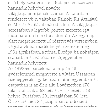
első helyezést értek el. Budapesten szerzett
harmadik helyével növelte
világkupapontjainak számát. A Lahtiban
rendezett vb-n váltóban Kálnoki Kis Attilával
és Mizsér Attilával második lett. A világkupa-
sorozatban a legtöbb pontot szerezte, így
indulhatott a frankfurti döntőn. Az egy nap
alatt megrendezett 16 résztvevős versenyben
végül a vk harmadik helyét szerezte meg.
1991 áprilisában, a római Európa-bajnokságon
csapatban és váltóban első, egyéniben
harmadik helyezett.
Az 1992-es barcelonai olimpián 48
győzelemmel megnyerte a vívást. Úszásban
tizenegyedik, így két szám után egyéniben és
csapatban is az élen állt. Lövészetben 170
találattal csak a 63. lett és visszaesett a 18.
helyre. Futásban 29., lovaglásban 50. lett.
Összesítésben 32., csapatban ötödikként
végzett. Az augusztusi ob-n bronzérmesként