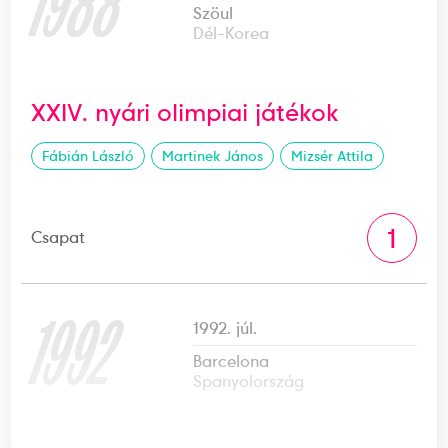
1988
Szöul
Dél-Korea
XXIV. nyári olimpiai játékok
Fábián László
Martinek János
Mizsér Attila
1
Csapat
1992
1992. júl.
Barcelona
Spanyolország