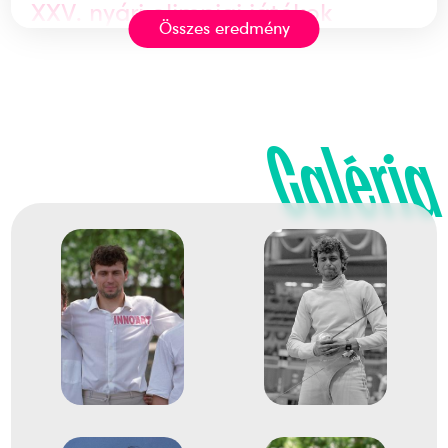
XXV. nyári olimpiai játékok
Összes eredmény
Kálnoki-Kiss Attila
Fábián László
Mizsér Attila
5
Csapat
Galéria
1988
1988. szept.
Szöul
Dél-Korea
XXIV. nyári olimpiai játékok
Fábián László
Hegedűs Ferenc
Kolczonay Ernő
Pásztor Szabolcs
Székely Zoltán