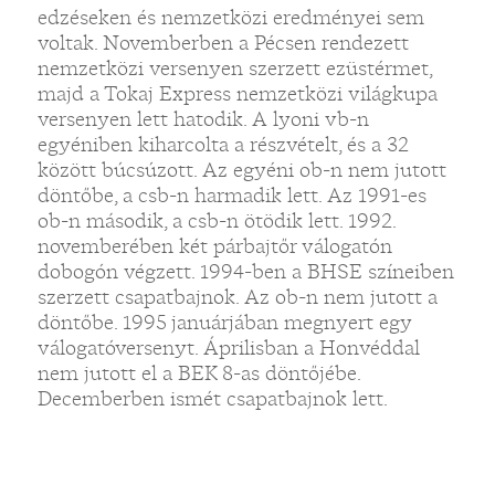
edzéseken és nemzetközi eredményei sem
voltak. Novemberben a Pécsen rendezett
nemzetközi versenyen szerzett ezüstérmet,
majd a Tokaj Express nemzetközi világkupa
versenyen lett hatodik. A lyoni vb-n
egyéniben kiharcolta a részvételt, és a 32
között búcsúzott. Az egyéni ob-n nem jutott
döntőbe, a csb-n harmadik lett. Az 1991-es
ob-n második, a csb-n ötödik lett. 1992.
novemberében két párbajtőr válogatón
dobogón végzett. 1994-ben a BHSE színeiben
szerzett csapatbajnok. Az ob-n nem jutott a
döntőbe. 1995 januárjában megnyert egy
válogatóversenyt. Áprilisban a Honvéddal
nem jutott el a BEK 8-as döntőjébe.
Decemberben ismét csapatbajnok lett.