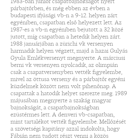
1983-ban junior csapatbajnokságot nyert
párbajtőrben, és még ebben az évben a
budapesti ifjúsági vb-n a 9-12. helyen zárt
egyéniben, csapatban első helyezett lett. Az
1987-es a vb-n egyéniben bejutott a 32 közé
jutott, míg csapatban a hetedik helyen zárt.
1988 januárjában a zürichi vk versenyen
harmadik helyen végzett, majd a hazai Gulyás
Gyula Emlékversenyt megnyerte. A márciusi
berni vk versenyen nyolcadik, az olimpián
csak a csapatversenyben vették figyelembe,
mivel az öttusa verseny és a párbajtőr egyéni
küzdelmek között nem volt pihenőnap. A
csapattak a hatodik helyet szerezte meg. 1989
májusában megnyerte a szakág magyar
bajnokságát, a csapatbajnokságban
ezüstérmes lett. A denveri vb-csapatban,
mint tartalékot vették figyelembe. Mellőzését
a szövetségi kapitány azzal indokolta, hogy
Fábián nem tudott részt venni a közös