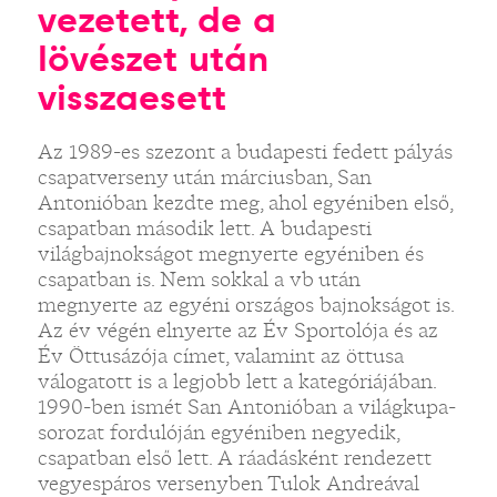
vezetett, de a
lövészet után
visszaesett
Az 1989-es szezont a budapesti fedett pályás
csapatverseny után márciusban, San
Antonióban kezdte meg, ahol egyéniben első,
csapatban második lett. A budapesti
világbajnokságot megnyerte egyéniben és
csapatban is. Nem sokkal a vb után
megnyerte az egyéni országos bajnokságot is.
Az év végén elnyerte az Év Sportolója és az
Év Öttusázója címet, valamint az öttusa
válogatott is a legjobb lett a kategóriájában.
1990-ben ismét San Antonióban a világkupa-
sorozat fordulóján egyéniben negyedik,
csapatban első lett. A ráadásként rendezett
vegyespáros versenyben Tulok Andreával