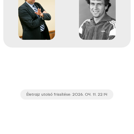
1989
1989. aug.
Budapest
Öttusa világbajnokság
1
Egyéni
Életrajz utolsó frissítése: 2026. 04. 11. 22:14
1989
1989. aug.
Budapest