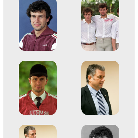
6
Párbajtőr csapat
1987
1987. aug.
Molulins
Franciaország
Öttusa világbajnokság
Fábián László
Martinek János
Mizsér Attila
1
Csapat