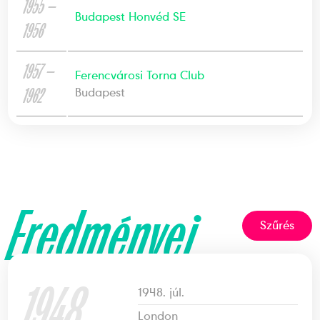
1955 —
Budapest Honvéd SE
1956
1957 —
Ferencvárosi Torna Club
1962
Budapest
Eredményei
Szűrés
1948
1948. júl.
London