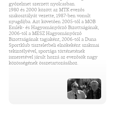
győzelmet szerzett nyolcasban.
1980 és 2000 között az MTK evezős
szakosztályát vezette, 1987-ben vonult
nyugdíjba. Azt követően 2005-től a MOB
Emlék- és Hagyományőrző Bizottságának,
2006-tól a MESZ Hagyományőrző
Bizottságának tagjaként, 2006-tól a Duna
Sportklub tiszteletbeli elnökeként szakmai
tekintélyével, sportága történetének
ismeretével járult hozzá az evezősök nagy
közösségének összetartozásához.