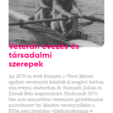
Veterán evezés és
társadalmi
szerepek
Az 1970-es évek közepén a Vörös Meteor
egykori versenyzői kezdtek el meglett korban
újra evezni, elsősorban dr. Harmath Zoltán és
Zsitnik Béla inspirációjára. Nyolcasuk 1975-
ben már nemzetközi versenyen győzelemmel
mutatkozott be. Masters versenyzőként a
FISA nem hivatalos világbajnokságain 4