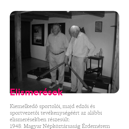
Elismerések
Kiemelkedő sportolói, majd edzői és
sportvezetői tevékenységéért az alábbi
elismerésekben részesült:
1948: Magyar Népköztársaság Érdemérem