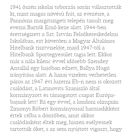
1941 őszén iskolai toborzás során választották
ki, mint magas növésű fiút, az evezésre, a
Pannónia margitszigeti telepén tanult meg
evezni Bartók Ernő keze alatt. 1944-ben
érettségizett a Szt. István Felsőkereskedelmi
Iskolában, ezt követően a Magyar Általános
Hitelbank tisztviselője, majd 1947-től a
Hitelbank Sportegyesület tagja lett. Ekkor
már a nála kilenc évvel idősebb Szendey
Antallal egy hajóban edzett, Ballya Hugó
irányítása alatt. A hazai vizeken verhetetlen
páros az 1947. évi luzerni Eb-n nem is okozott
csalódást, a Latinovits Szaniszló által
kormányzott és támogatott csapat Európa-
bajnok lett! Rá egy évvel, a londoni olimpián
Zimonyi Róbert kormányossal harmadikként
értek célba a döntőben, amit akkor
csalódásként éltek meg, hiszen esélyesnek
tartották őket, s az sem nyújtott vigaszt, hogy