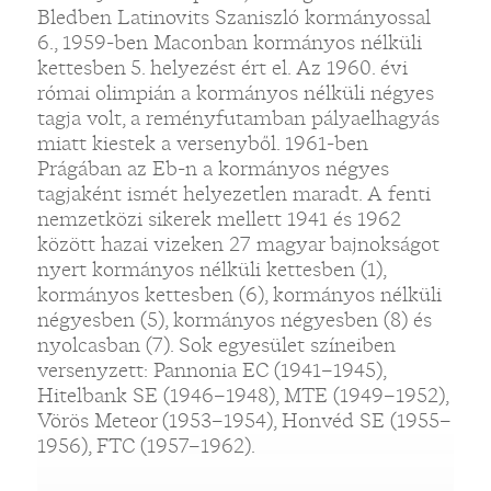
Bledben Latinovits Szaniszló kormányossal
6., 1959-ben Maconban kormányos nélküli
kettesben 5. helyezést ért el. Az 1960. évi
római olimpián a kormányos nélküli négyes
tagja volt, a reményfutamban pályaelhagyás
miatt kiestek a versenyből. 1961-ben
Prágában az Eb-n a kormányos négyes
tagjaként ismét helyezetlen maradt. A fenti
nemzetközi sikerek mellett 1941 és 1962
között hazai vizeken 27 magyar bajnokságot
nyert kormányos nélküli kettesben (1),
kormányos kettesben (6), kormányos nélküli
négyesben (5), kormányos négyesben (8) és
nyolcasban (7). Sok egyesület színeiben
versenyzett: Pannonia EC (1941–1945),
Hitelbank SE (1946–1948), MTE (1949–1952),
Vörös Meteor (1953–1954), Honvéd SE (1955–
1956), FTC (1957–1962).