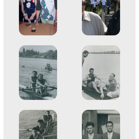
Id. Zsitnik Béla
Evezős Kormányos nélküli
Helyezetlen
négyes (4-)
1959
1959. aug.
Macon
Franciaország
Evezés Európa-bajnokság
Sátori József
Id. Zsitnik Béla
Evezős Kormányos nélküli
5
kettes (2-)