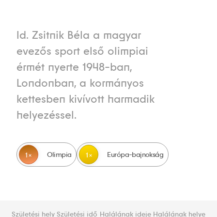
Id. Zsitnik Béla a magyar
evezős sport első olimpiai
érmét nyerte 1948-ban,
Londonban, a kormányos
kettesben kivívott harmadik
helyezéssel.
Olimpia
Európa-bajnokság
1
1
Születési hely
Születési idő
Halálának ideje
Halálának helye