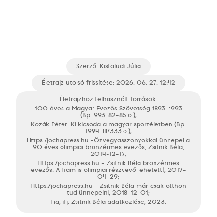
Szerző:
Kisfaludi Júlia
Életrajz utolsó frissítése: 2026. 06. 27. 12:42
Életrajzhoz felhasznált források:
100 éves a Magyar Evezős Szövetség 1893-1993
(Bp.1993. 82-85.o.);
Kozák Péter: Ki kicsoda a magyar sportéletben (Bp.
1994. III/333.o.);
https:/jochapress.hu -Özvegyasszonyokkal ünnepel a
90 éves olimpiai bronzérmes evezős, Zsitnik Béla,
2014-12-17;
https:/jochapress.hu - Zsitnik Béla bronzérmes
evezős: A fiam is olimpiai részvevő lehetett!, 2017-
04-29;
https:/jochapress.hu - Zsitnik Béla már csak otthon
tud ünnepelni, 2018-12-01;
Fia, ifj. Zsitnik Béla adatközlése, 2023.