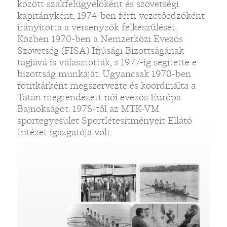
között szakfelügyelőként és szövetségi
kapitányként, 1974-ben férfi vezetőedzőként
irányította a versenyzők felkészülését.
Közben 1970-ben a Nemzetközi Evezős
Szövetség (FISA) Ifjúsági Bizottságának
tagjává is választották, s 1977-ig segítette e
bizottság munkáját. Ugyancsak 1970-ben
főtitkárként megszervezte és koordinálta a
Tatán megrendezett női evezős Európa
Bajnokságot. 1975-től az MTK-VM
sportegyesület Sportlétesítményeit Ellátó
Intézet igazgatója volt.