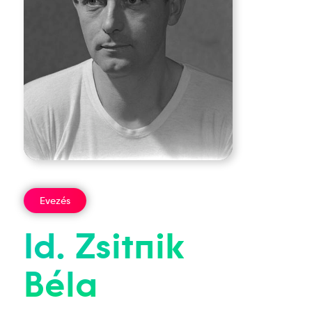
Evezés
Id.
Zsitnik
Béla