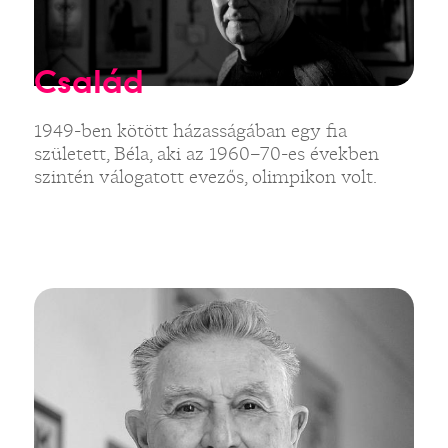
Család
1949-ben kötött házasságában egy fia
született, Béla, aki az 1960–70-es években
szintén válogatott evezős, olimpikon volt.