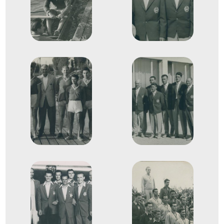
1956
1956. aug.
Bled
Jugoszlávia
Evezés Európa-bajnokság
Sátori József
Id. Zsitnik Béla
Latinovits Szaniszló
Evezős Kormányos kettes
6
(2+)