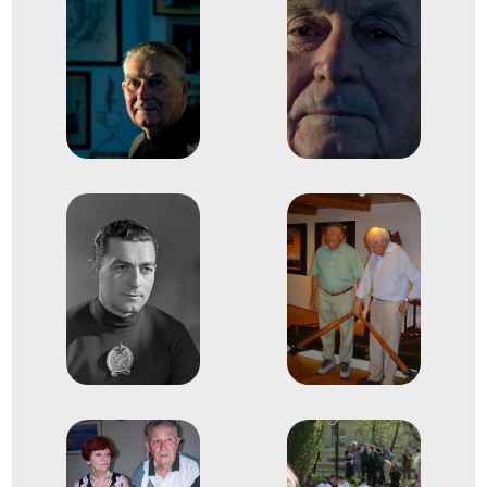
Szendey Antal Gyula
Id. Zsitnik Béla
Latinovits Szaniszló
Evezős Kormányos kettes
1
(2+)
1960
1960. aug.
Róma
Olaszország
XVII. nyári olimpiai játékok
Kiss Lajos
Sarlós György
Sátori József