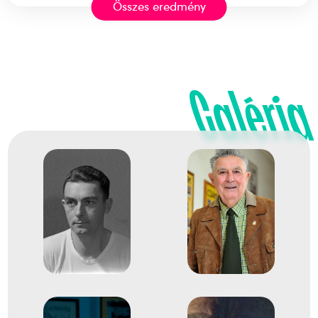
Összes eredmény
XV. nyári olimpiai játékok
Bakos Pál
Kovács Csaba
Márton László
Nádas Tibor
Riheczky Rezső
Sándor István
Galéria
Zágon Miklós
Zimonyi Róbert
Id. Zsitnik Béla
6
Evezős Nyolcas (8+)
1947
1947. aug.
Luzern
Svájc
Evezés Európa-bajnokság