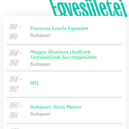
Egyesületei
1941 —
Pannonia Evezős Egyesület
1945
Budapest
1946 —
Magyar Általános Hitelbank
Tisztviselőinek Sportegyesülete
1948
Budapest
1949 —
MTE
1952
1953 —
Budapesti Vörös Meteor
1954
Budapest