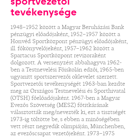
sportvezetői
tevékenysége
1948–1952 között a Magyar Beruházási Bank
pénzügyi előadójaként, 1952–1957 között a
Honvéd Sportközpont pénzügyi előadójaként,
ill. főkönyvelőjeként, 1957–1962 között a
Spartacus Sportközpont revizoraként
dolgozott. A versenyzést abbahagyva 1962-
ben a Testnevelési Főiskolán edzői, 1965-ben
ugyanitt sportszervezői oklevelet szerzett.
Sportvezetői tevékenységét 1963-ban kezdte
meg az Országos Testnevelési és Sporthivatal
(OTSH) főelőadójaként. 1967-ben a Magyar
Evezős Szövetség (MESZ) főtitkárának
választották meg/nevezték ki, ezt a tisztségét
1973-ig töltötte be, s ebben a minőségében
vett részt negyedik olimpiáján, Münchenben,
az evezőscsapat vezetőjeként. 1973–1975