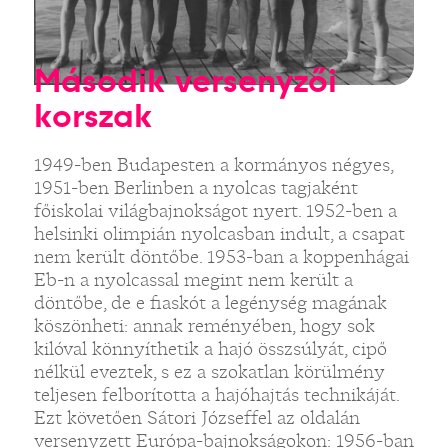
Második versenyzői
korszak
1949-ben Budapesten a kormányos négyes,
1951-ben Berlinben a nyolcas tagjaként
főiskolai világbajnokságot nyert. 1952-ben a
helsinki olimpián nyolcasban indult, a csapat
nem került döntőbe. 1953-ban a koppenhágai
Eb-n a nyolcassal megint nem került a
döntőbe, de e fiaskót a legénység magának
köszönheti: annak reményében, hogy sok
kilóval könnyíthetik a hajó összsúlyát, cipő
nélkül eveztek, s ez a szokatlan körülmény
teljesen felborította a hajóhajtás technikáját.
Ezt követően Sátori Józseffel az oldalán
versenyzett Európa-bajnokságokon: 1956-ban