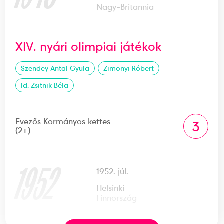
Nagy-Britannia
XIV. nyári olimpiai játékok
Szendey Antal Gyula
Zimonyi Róbert
Id. Zsitnik Béla
Evezős Kormányos kettes
3
(2+)
1952
1952. júl.
Helsinki
Finnország