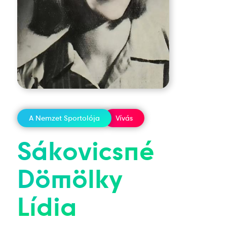
A Nemzet Sportolója
Vívás
Sákovicsné
Dömölky
Lídia