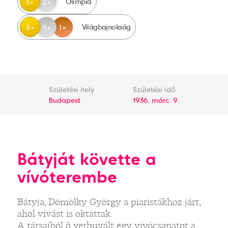
Olimpia
1
2
Világbajnokság
5
4
1
Születési hely
Születési idő
Budapest
1936. márc. 9.
Bátyját követte a
vívóterembe
Bátyja, Dömölky György a piaristákhoz járt,
ahol vívást is oktattak.
A társaiból ő verbuvált egy vívócsapatot a