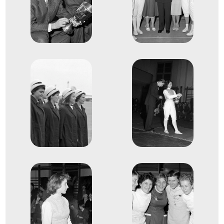
1968
Mexikóváros
Mexikó
XIX. nyári olimpiai játékok
Bóbis Ildikó
Sákovicsné Dömölky Lídia
Marosi Paula
Rejtő Ildikó
Gulácsy Mária
2
Tőr csapat
1953
1953
Brüsszel
Belgium