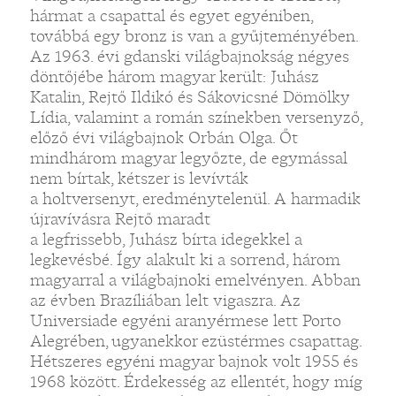
hármat a csapattal és egyet egyéniben,
továbbá egy bronz is van a gyűjteményében.
Az 1963. évi gdanski világbajnokság négyes
döntőjébe három magyar került: Juhász
Katalin, Rejtő Ildikó és Sákovicsné Dömölky
Lídia, valamint a román színekben versenyző,
előző évi világbajnok Orbán Olga. Őt
mindhárom magyar legyőzte, de egymással
nem bírtak, kétszer is levívták
a holtversenyt, eredménytelenül. A harmadik
újravívásra Rejtő maradt
a legfrissebb, Juhász bírta idegekkel a
legkevésbé. Így alakult ki a sorrend, három
magyarral a világbajnoki emelvényen. Abban
az évben Brazíliában lelt vigaszra. Az
Universiade egyéni aranyérmese lett Porto
Alegrében, ugyanekkor ezüstérmes csapattag.
Hétszeres egyéni magyar bajnok volt 1955 és
1968 között. Érdekesség az ellentét, hogy míg