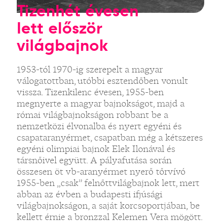
Tizenhét évesen
lett először
világbajnok
1953-tól 1970-ig szerepelt a magyar
válogatottban, utóbbi esztendőben vonult
vissza. Tizenkilenc évesen, 1955-ben
megnyerte a magyar bajnokságot, majd a
római világbajnokságon robbant be a
nemzetközi élvonalba és nyert egyéni és
csapataranyérmet, csapatban még a kétszeres
egyéni olimpiai bajnok Elek Ilonával és
társnőivel együtt. A pályafutása során
összesen öt vb-aranyérmet nyerő tőrvívó
1955-ben „csak” felnőttvilágbajnok lett, mert
abban az évben a budapesti ifjúsági
világbajnokságon, a saját korcsoportjában, be
kellett érnie a bronzzal Kelemen Vera mögött.