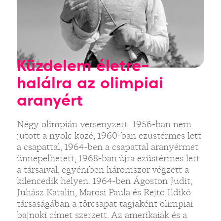
Küzdelem életre-
halálra az olimpiai
aranyért
Négy olimpián versenyzett: 1956-ban nem
jutott a nyolc közé, 1960-ban ezüstérmes lett
a csapattal, 1964-ben a csapattal aranyérmet
ünnepelhetett, 1968-ban újra ezüstérmes lett
a társaival, egyéniben háromszor végzett a
kilencedik helyen. 1964-ben Ágoston Judit,
Juhász Katalin, Marosi Paula és Rejtő Ildikó
társaságában a tőrcsapat tagjaként olimpiai
bajnoki címet szerzett. Az amerikaiak és a