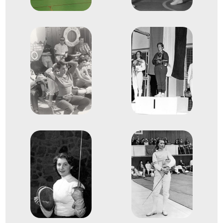
Vívó-világbajnokság
Sákovicsné Dömölky Lídia
Elek Ilona
Nyári Magdolna
Elek Margit
Kiss Katalin
Morvay Zsuzsa
1
Tőr csapat
1955
1955
Róma
Olaszország
Vívó-világbajnokság