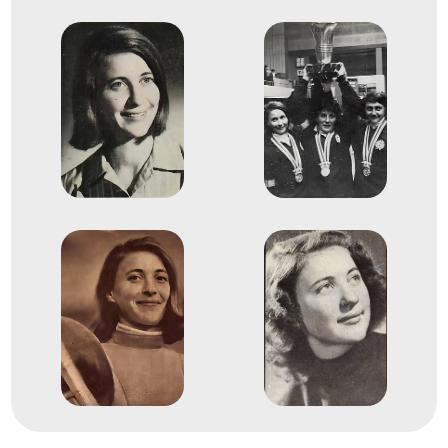
1
Tőr egyéni
1959
1959
Budapest
Vívó-világbajnokság
Sákovicsné Dömölky Lídia
Juhász Katalin
Marvalics Györgyi
Nyári Magdolna
Rejtő Ildikó
Morvay Zsuzsa