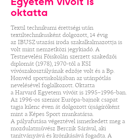
Egyetem vívóit is
oktatta
Textil technikumi érettségi után
textiltechnikusként dolgozott, 14 évig
az IBUSZ utazási iroda szakalkalmazottja is
volt mint nemzetközi jegykiadó. A
Testnevelési Főiskolán szerzett szakedzői
diplomát (1978), 1970-től a KSI
vívószakosztályának edzője volt és a Bp.
Honvéd sportiskolájában az utánpótlás
nevelésével foglalkozott. Oktatta
a Harvard Egyetem vívóit is 1995–1996-ban.
Az 1996-os szenior Európa-bajnok csapat
tagja kilenc éven át dolgozott újságíróként
mint a Képes Sport munkatársa.
A pályafutása végeztével ismerkedett meg a
mozdulatművész Berczik Sárával, aki
tanítványává és krónikásává fogadta. A