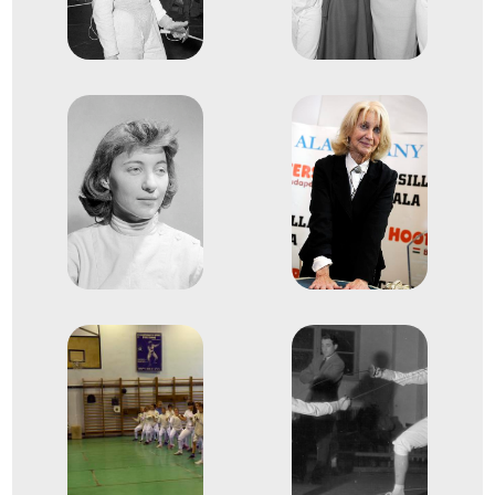
Vívó-világbajnokság
Sákovicsné Dömölky Lídia
Elek Ilona
Elek Margit
Kiss Katalin
Zsabka Magda
Morvay Zsuzsa
1
Tőr csapat
1955
1955
Róma
Olaszország