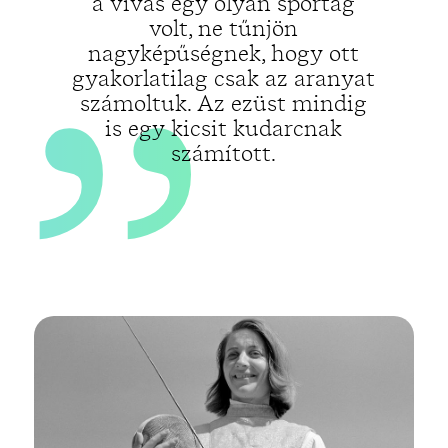
„
a vívás egy olyan sportág
volt, ne tűnjön
nagyképűségnek, hogy ott
gyakorlatilag csak az aranyat
számoltuk. Az ezüst mindig
is egy kicsit kudarcnak
számított.