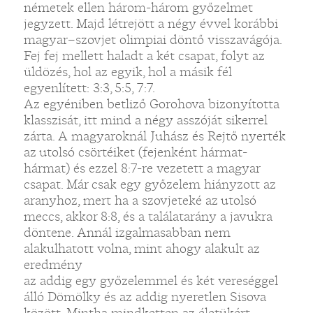
németek ellen három-három győzelmet
jegyzett. Majd létrejött a négy évvel korábbi
magyar–szovjet olimpiai döntő visszavágója.
Fej fej mellett haladt a két csapat, folyt az
üldözés, hol az egyik, hol a másik fél
egyenlített: 3:3, 5:5, 7:7.
Az egyéniben betliző Gorohova bizonyította
klasszisát, itt mind a négy asszóját sikerrel
zárta. A magyaroknál Juhász és Rejtő nyerték
az utolsó csörtéiket (fejenként hármat-
hármat) és ezzel 8:7-re vezetett a magyar
csapat. Már csak egy győzelem hiányzott az
aranyhoz, mert ha a szovjeteké az utolsó
meccs, akkor 8:8, és a találatarány a javukra
döntene. Annál izgalmasabban nem
alakulhatott volna, mint ahogy alakult az
eredmény
az addig egy győzelemmel és két vereséggel
álló Dömölky és az addig nyeretlen Sisova
között. Mintha mindketten az életükért