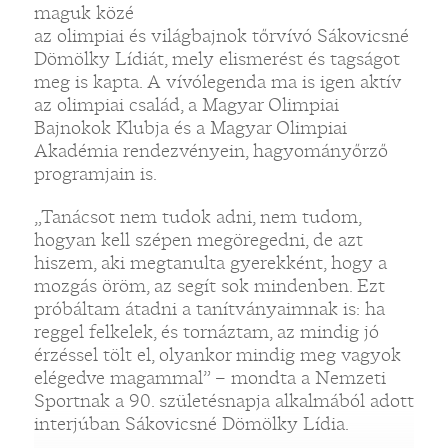
maguk közé
az olimpiai és világbajnok tőrvívó Sákovicsné
Dömölky Lídiát, mely elismerést és tagságot
meg is kapta. A vívólegenda ma is igen aktív
az olimpiai család, a Magyar Olimpiai
Bajnokok Klubja és a Magyar Olimpiai
Akadémia rendezvényein, hagyományőrző
programjain is.
„Tanácsot nem tudok adni, nem tudom,
hogyan kell szépen megöregedni, de azt
hiszem, aki megtanulta gyerekként, hogy a
mozgás öröm, az segít sok mindenben. Ezt
próbáltam átadni a tanítványaimnak is: ha
reggel felkelek, és tornáztam, az mindig jó
érzéssel tölt el, olyankor mindig meg vagyok
elégedve magammal” – mondta a Nemzeti
Sportnak a 90. születésnapja alkalmából adott
interjúban Sákovicsné Dömölky Lídia.