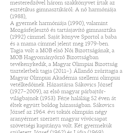
mesteredzővel három szakkönyvet írtak az
esztétikus gimnasztikáról: A nő harmóniája
(1988),
A gyermek harmóniája (1990), valamint
Mozgásfejlesztő és tartásjavító gimnasztika
(1992) címmel. Saját könyve Sportol a baba
és a mama címmel jelent meg 1979-ben.
Tagja volt a MOB első Női Bizottságának, a
MOB Hagyományőrző Bizottságban
tevékenykedik, a Magyar Olimpiai Bizottság
tiszteletbeli tagja (2011–). Állandó zsűritagja a
Magyar Olimpiai Akadémia szellemi olimpiai
vetélkedőinek. Házastársa Sákovics József
(1927–2009), az első magyar párbajtőr-
világbajnok (1953). Férje haláláig 52 éven át
éltek együtt boldog házasságban. Sákovics
József az 1964. évi tokiói olimpián négy
aranyérmet szerzett magyar vívócsapat
szövetségi kapitánya volt. Két gyermekük
született, József (1962) és Lídia (1969).