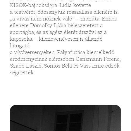
KISOK-bajnokságra. Lídia követte
a testvérét, édesanyjuk rosszallása ellenére is:
„a vívás nem nőknek való” – mondta. Ennek
ellenére Dömölky Lídia beleszeretett a
sportágba, és az egész életét átszövi ez a
kapcsolat – kilencvenévesen is állandó
látogató
a vívóversenyeken. Pályafutása kiemelkedő
eredményeinek elérésében Ganzmann Ferenc,
Szabó László, Somos Béla és Vass Imre edzők
segítették.