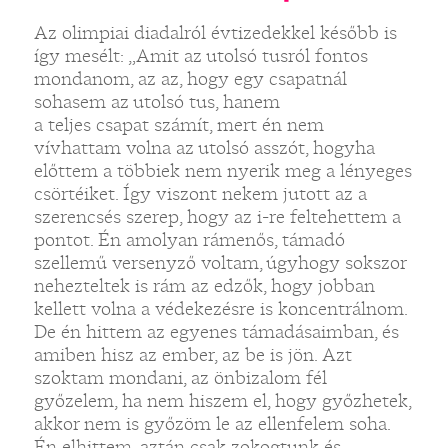
Az olimpiai diadalról évtizedekkel később is
így mesélt: „Amit az utolsó tusról fontos
mondanom, az az, hogy egy csapatnál
sohasem az utolsó tus, hanem
a teljes csapat számít, mert én nem
vívhattam volna az utolsó asszót, hogyha
előttem a többiek nem nyerik meg a lényeges
csörtéiket. Így viszont nekem jutott az a
szerencsés szerep, hogy az i-re feltehettem a
pontot. Én amolyan rámenős, támadó
szellemű versenyző voltam, úgyhogy sokszor
nehezteltek is rám az edzők, hogy jobban
kellett volna a védekezésre is koncentrálnom.
De én hittem az egyenes támadásaimban, és
amiben hisz az ember, az be is jön. Azt
szoktam mondani, az önbizalom fél
győzelem, ha nem hiszem el, hogy győzhetek,
akkor nem is győzöm le az ellenfelem soha.
Én elhittem, aztán csak zokogtunk és