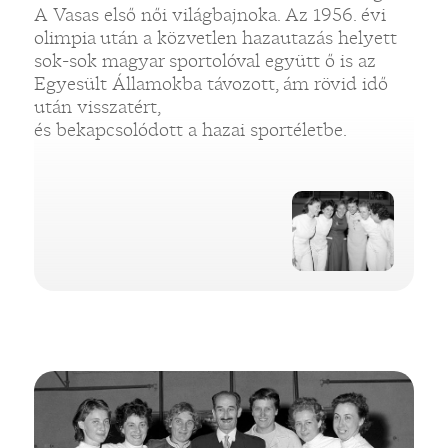
A Vasas első női világbajnoka. Az 1956. évi
olimpia után a közvetlen hazautazás helyett
sok-sok magyar sportolóval együtt ő is az
Egyesült Államokba távozott, ám rövid idő
után visszatért,
és bekapcsolódott a hazai sportéletbe.