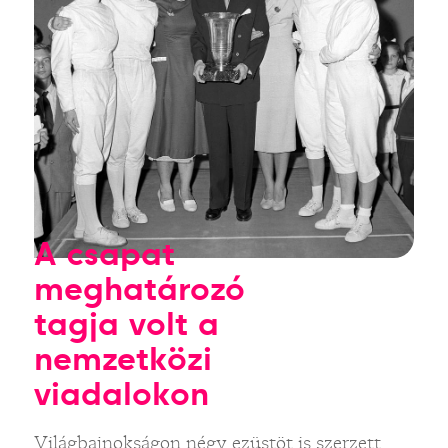
A csapat
meghatározó
tagja volt a
nemzetközi
viadalokon
Világbajnokságon négy ezüstöt is szerzett,