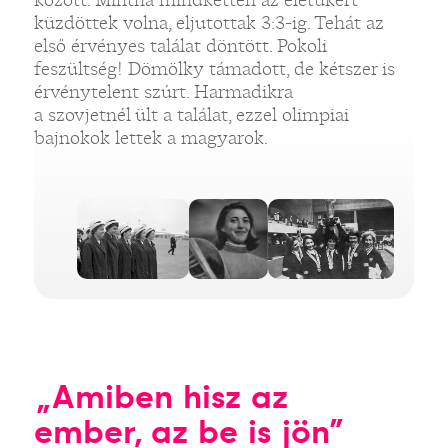
küzdöttek volna, eljutottak 3:3-ig. Tehát az
első érvényes találat döntött. Pokoli
feszültség! Dömölky támadott, de kétszer is
érvénytelent szúrt. Harmadikra
a szovjetnél ült a találat, ezzel olimpiai
bajnokok lettek a magyarok.
„Amiben hisz az
ember, az be is jön”