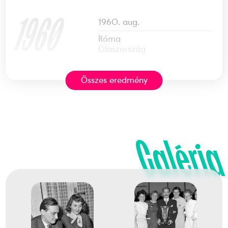
1960
1960. aug.
Róma
Olaszország
Összes eredmény
XVII. nyári olimpiai játékok
Sákovicsné Dömölky Lídia
Juhász Katalin
Marvalics Györgyi
Nyári Magdolna
Rejtő Ildikó
Galéria
2
Tőr csapat
1968. okt.