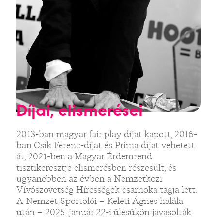
Díjai, elismerései
2013-ban magyar fair play díjat kapott, 2016-
ban Csík Ferenc-díjat és Prima díjat vehetett
át, 2021-ben a Magyar Érdemrend
tisztikeresztje elismerésben részesült, és
ugyanebben az évben a Nemzetközi
Vívószövetség Hírességek csarnoka tagja lett.
A Nemzet Sportolói – Keleti Ágnes halála
után – 2025. január 22-i ülésükön javasolták