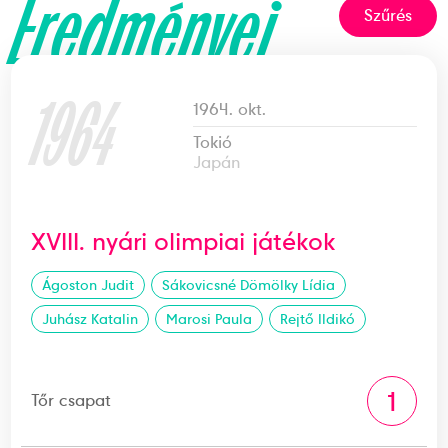
Eredményei
Szűrés
1964
1964. okt.
Tokió
Japán
XVIII. nyári olimpiai játékok
Ágoston Judit
Sákovicsné Dömölky Lídia
Juhász Katalin
Marosi Paula
Rejtő Ildikó
1
Tőr csapat