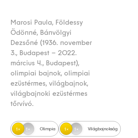
Marosi Paula, Földessy
Ödönné, Bánvölgyi
Dezsőné (1936. november
3., Budapest – 2022.
március 4., Budapest),
olimpiai bajnok, olimpiai
ezüstérmes, világbajnok,
világbajnoki ezüstérmes
tőrvívó.
Olimpia
Világbajnokság
1
1
1
1