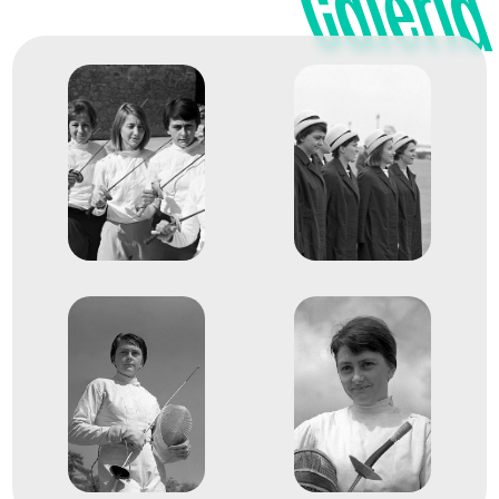
Galéria
2
Tőr csapat
1962
1962
Buenos Aires
Argentína
Vívó-világbajnokság
Juhász Katalin
Marosi Paula
Nyári Magdolna
Rejtő Ildikó
Gulácsy Mária
1
Tőr csapat