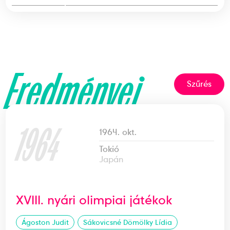
Eredményei
Szűrés
1964
1964. okt.
Tokió
Japán
XVIII. nyári olimpiai játékok
Ágoston Judit
Sákovicsné Dömölky Lídia