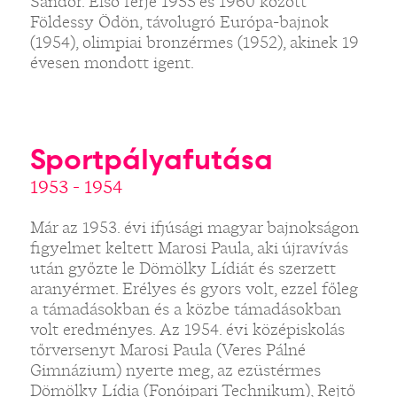
Sándor. Első férje 1955 és 1960 között
Földessy Ödön, távolugró Európa-bajnok
(1954), olimpiai bronzérmes (1952), akinek 19
évesen mondott igent.
Sportpályafutása
1953 - 1954
Már az 1953. évi ifjúsági magyar bajnokságon
figyelmet keltett Marosi Paula, aki újravívás
után győzte le Dömölky Lídiát és szerzett
aranyérmet. Erélyes és gyors volt, ezzel főleg
a támadásokban és a közbe támadásokban
volt eredményes. Az 1954. évi középiskolás
tőrversenyt Marosi Paula (Veres Pálné
Gimnázium) nyerte meg, az ezüstérmes
Dömölky Lídia (Fonóipari Technikum), Rejtő