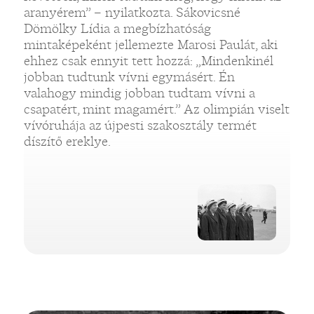
aranyérem” – nyilatkozta. Sákovicsné
Dömölky Lídia a megbízhatóság
mintaképeként jellemezte Marosi Paulát, aki
ehhez csak ennyit tett hozzá: „Mindenkinél
jobban tudtunk vívni egymásért. Én
valahogy mindig jobban tudtam vívni a
csapatért, mint magamért.” Az olimpián viselt
vívóruhája az újpesti szakosztály termét
díszítő ereklye.