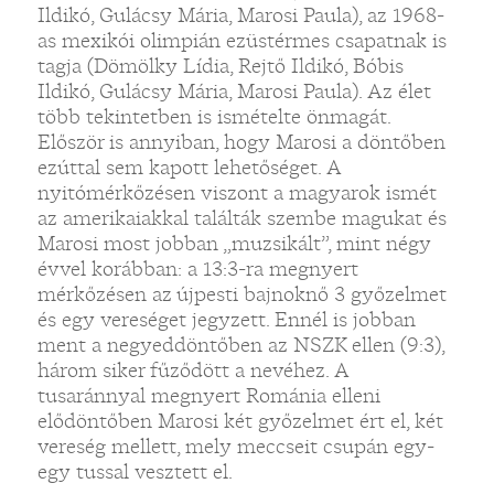
Ildikó, Gulácsy Mária, Marosi Paula), az 1968-
as mexikói olimpián ezüstérmes csapatnak is
tagja (Dömölky Lídia, Rejtő Ildikó, Bóbis
Ildikó, Gulácsy Mária, Marosi Paula). Az élet
több tekintetben is ismételte önmagát.
Először is annyiban, hogy Marosi a döntőben
ezúttal sem kapott lehetőséget. A
nyitómérkőzésen viszont a magyarok ismét
az amerikaiakkal találták szembe magukat és
Marosi most jobban „muzsikált”, mint négy
évvel korábban: a 13:3-ra megnyert
mérkőzésen az újpesti bajnoknő 3 győzelmet
és egy vereséget jegyzett. Ennél is jobban
ment a negyeddöntőben az NSZK ellen (9:3),
három siker fűződött a nevéhez. A
tusaránnyal megnyert Románia elleni
elődöntőben Marosi két győzelmet ért el, két
vereség mellett, mely meccseit csupán egy-
egy tussal vesztett el.