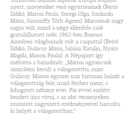
nyert, szovjeteket verő együttesének (Rejtő
Ildikó, Marosi Paula, Seregi Olga, Szolnoki
Mária, Simonffy Tóth Ágnes). Marosinak nagy
napja volt, mind a négy ellenfele csak
gratulálhatott neki. 1962-ben Buenos
Airesben világbajnok volt a csapattal (Rejtő
Ildikó, Gulácsy Mária, Juhász Katalin, Nyáry
Magda, Marosi Paula). A Népsport így
méltatta a bajnoknőt: „Marosi ugyancsak
újoncként került a válogatottba, mint
Gulácsy. Marosi egyszer már biztosan haladt a
válogatottság felé, majd férjhez ment, s
kihagyott néhány évet. Pár évvel ezelőtt
kezdett újra vívni, s az idei versenyeken
mutatott nagyszerű eredményeivel harcolta
ki helyét a válogatottban.”