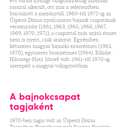
évi varsói ifjúsági világbajnokság azonban
rosszul sikerült, ott már a selejtezőben
búcsúzott a mezőnytől. 1960-tól 1972-ig az
Újpesti Dózsa nyolcszoros bajnok csapatának
versenyzője (1961, 1963, 1965, 1966, 1967,
1969, 1970, 1971), a csapattal más színű érmet
nem is nyert, csak aranyat. Egyéniben
kétszeres magyar bajnoki ezüstérmes (1965,
1970), egyszeres bronzérmes (1964). Edzője
Hátszegi-Hatz József volt. 1961-től 1970-ig
szerepelt a magyar válogatottban.
A bajnokcsapat
tagjaként
1970-ben tagja volt az Újpesti Dózsa
Torinóban Bajnokcsapatok Európa Kupáját