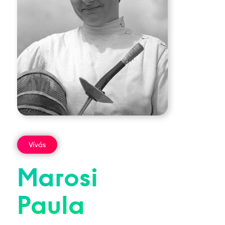
Vívás
Marosi
Paula