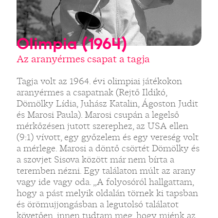
Olimpia (1964)
Az aranyérmes csapat a tagja
Tagja volt az 1964. évi olimpiai játékokon
aranyérmes a csapatnak (Rejtő Ildikó,
Dömölky Lídia, Juhász Katalin, Ágoston Judit
és Marosi Paula). Marosi csupán a legelső
mérkőzésen jutott szerephez, az USA ellen
(9:1) vívott, egy győzelem és egy vereség volt
a mérlege. Marosi a döntő csörtét Dömölky és
a szovjet Sisova között már nem bírta a
teremben nézni. Egy találaton múlt az arany
vagy ide vagy oda. „A folyosóról hallgattam,
hogy a pást melyik oldalán törnek ki tapsban
és örömujjongásban a legutolsó találatot
követően, innen tudtam meg, hogy miénk az