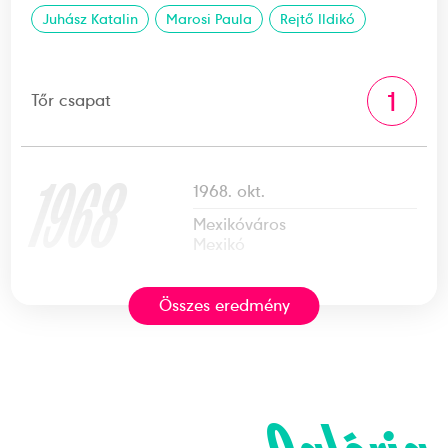
Juhász Katalin
Marosi Paula
Rejtő Ildikó
1
Tőr csapat
1968
1968. okt.
Mexikóváros
Mexikó
Összes eredmény
XIX. nyári olimpiai játékok
Bóbis Ildikó
Sákovicsné Dömölky Lídia
Marosi Paula
Rejtő Ildikó
Gulácsy Mária