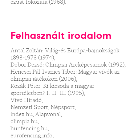
ezüst fokozata (1968).
Felhasznált irodalom
Antal Zoltán: Világ-és Európa-bajnokságok
1893-1973 (1974),
Dobor Dezső: Olimpiai Arcképcsarnok (1992),
Hencsei Pál-Ivanics Tibor: Magyar vívók az
olimpiai játékokon (2006),
Kozák Péter: Ki kicsoda a magyar
sportéletben? I.-II.-III (1995),
Vívó Híradó,
Nemzeti Sport, Népsport,
index.hu, Alapvonal,
olimpia.hu,
hunfencing.hu,
eurofencing.info,