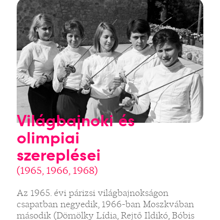
Világbajnoki és
olimpiai
szereplései
(1965, 1966, 1968)
Az 1965. évi párizsi világbajnokságon
csapatban negyedik, 1966-ban Moszkvában
második (Dömölky Lídia, Rejtő Ildikó, Bóbis