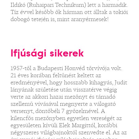
Ildikó (Ruhaipari Technikum) lett a harmadik.
Tíz évvel később ők hárman ott álltak a tokiói
dobogó tetején is, mint aranyérmesek!
Ifjúsági sikerek
1957-től a Budapesti Honvéd tőrvívója volt.
21 éves korában feltűnést keltett az
eredményével, hogy hosszabb kihagyás, Judit
lányának születése után visszatérve végig
verte az akkori hazai mezőnyt és támadó
szellemű vívásával megnyerte a válogató
versenyt, döntőbéli 7 győzelmével. A
kilencfős mezőnyben egyetlen vereségét az
egyesületen kívüli Elek Margittól, korábbi
négyszeres világbajnoktól szenvedte el. Az az