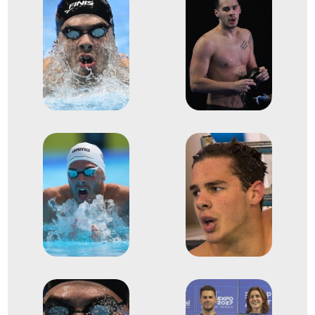
gyorsváltó
2024
2024. jún.
Belgrád
Szerbia
Úszó Európa-bajnokság
Holló Balázs
Kós Hubert
Márton Richárd
Németh Nándor
Kovács Attila
Magda Boldizsár
Medencés 4x200m
2
gyorsváltó