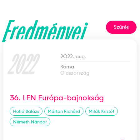
Eredményei
Szűrés
2022
2022. aug.
Róma
Olaszország
36. LEN Európa-bajnokság
Holló Balázs
Márton Richárd
Milák Kristóf
Németh Nándor