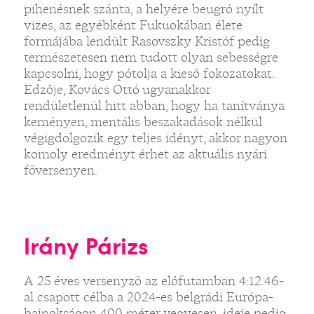
pihenésnek szánta, a helyére beugró nyílt
vizes, az egyébként Fukuokában élete
formájába lendült Rasovszky Kristóf pedig
természetesen nem tudott olyan sebességre
kapcsolni, hogy pótolja a kieső fokozatokat.
Edzője, Kovács Ottó ugyanakkor
rendületlenül hitt abban, hogy ha tanítványa
keményen, mentális beszakadások nélkül
végigdolgozik egy teljes idényt, akkor nagyon
komoly eredményt érhet az aktuális nyári
főversenyen.
Irány Párizs
A 25 éves versenyző az előfutamban 4:12.46-
al csapott célba a 2024-es belgrádi Európa-
bajnokságon 400 méter vegyesen, ideje pedig