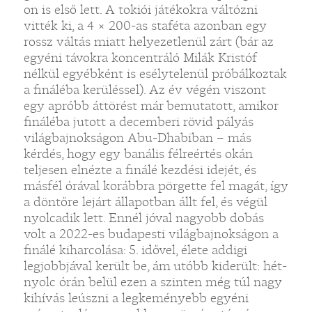
on is első lett. A tokiói játékokra váltózni
vitték ki, a 4 × 200-as staféta azonban egy
rossz váltás miatt helyezetlenül zárt (bár az
egyéni távokra koncentráló Milák Kristóf
nélkül egyébként is esélytelenül próbálkoztak
a fináléba kerüléssel). Az év végén viszont
egy apróbb áttörést már bemutatott, amikor
fináléba jutott a decemberi rövid pályás
világbajnokságon Abu-Dhabiban – más
kérdés, hogy egy banális félreértés okán
teljesen elnézte a finálé kezdési idejét, és
másfél órával korábbra pörgette fel magát, így
a döntőre lejárt állapotban állt fel, és végül
nyolcadik lett. Ennél jóval nagyobb dobás
volt a 2022-es budapesti világbajnokságon a
finálé kiharcolása: 5. idővel, élete addigi
legjobbjával került be, ám utóbb kiderült: hét-
nyolc órán belül ezen a szinten még túl nagy
kihívás leúszni a legkeményebb egyéni