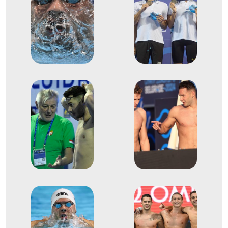
2024
2024. jún.
Belgrád
Szerbia
Úszó Európa-bajnokság
2
Medencés 400m vegyes
2024
2024. júl.
Párizs
Franciaország