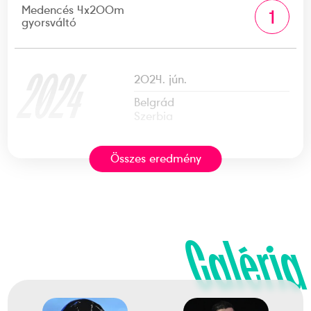
Medencés 4x200m
1
gyorsváltó
2024
2024. jún.
Belgrád
Szerbia
Összes eredmény
Úszó Európa-bajnokság
Holló Balázs
Márton Richárd
Molnár Dóra
Pádár Nikolett
Ábrahám Lilla Minna
Galéria
Kovács Attila
Magda Boldizsár
Medencés 4x200m mixed
1