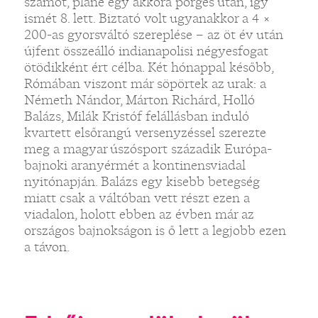
számot, pláne egy akkora pörgés után, így
ismét 8. lett. Biztató volt ugyanakkor a 4 ×
200-as gyorsváltó szereplése – az öt év után
újfent összeálló indianapolisi négyesfogat
ötödikként ért célba. Két hónappal később,
Rómában viszont már söpörtek az urak: a
Németh Nándor, Márton Richárd, Holló
Balázs, Milák Kristóf felállásban induló
kvartett elsőrangú versenyzéssel szerezte
meg a magyar úszósport századik Európa-
bajnoki aranyérmét a kontinensviadal
nyitónapján. Balázs egy kisebb betegség
miatt csak a váltóban vett részt ezen a
viadalon, holott ebben az évben már az
országos bajnokságon is ő lett a legjobb ezen
a távon.