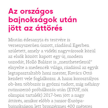
Az országos
bajnokságok után
jött az áttörés
Miután édesanyja és testvére is
versenyszerűen úszott, ráadásul Egerben
született, amely a vidéki nagyvárosok közül
az elsők között kapott egy új, modern
uszodát, Holló Balázst is „menthetetlenül”
elnyelte a medencék világa, ráadásul az egyik
legtapasztaltabb honi mester, Kovács Ottó
kezdett vele foglalkozni. A hazai korosztályos
ob-ken többször is győzni tudott, míg néhány
rutinszerző próbálkozás után (EYOF, riói
olimpiai tartalék) 2017-ben jött a nagy
áttörés, amikor előbb a junior-Európa-
bajnokságon lett bronzérmes 400 méteres