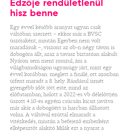
Edzője rendületlenül
hisz benne
Egy évvel később aranyat ugyan csak
váltóban szerzett – ekkor már a BVSC
úszójaként, miután Egerben nem volt
maradásuk –, viszont az ob-n négy távon is
dobogóra állt, azaz a tavasz biztatóan alakult.
Nyáron sem ment rosszul, ám a
világbajnokságon ugyanúgy járt, mint egy
évvel korábban: meglett a finálé, ott azonban
újfent maradt a 8. hely. Ráadásul ismét
gyengébb időt jött este, mind az
előfutamban, holott a 2022-es vb délelőttjén
úszott 4:10-es egyéni csúcsán kicsit javítva
már akár a dobogóért is harcban állhatott
volna. A váltóval ezúttal elmaradt a
vitézkedés, miután a befejező emberként
elképesztőt alakító Milák ezt a nyarat a