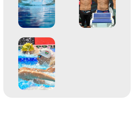
XXXIII. nyári olimpiai játékok
9
Medencés 400m vegyes
2020
2021. júl.
Tokió
Japán
XXXII. nyári olimpiai játékok
Holló Balázs
Kozma Dominik
Márton Richárd
Zombori Gábor