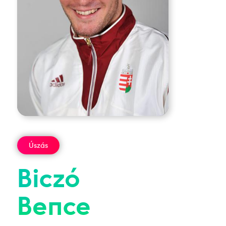
Úszás
Biczó
Bence