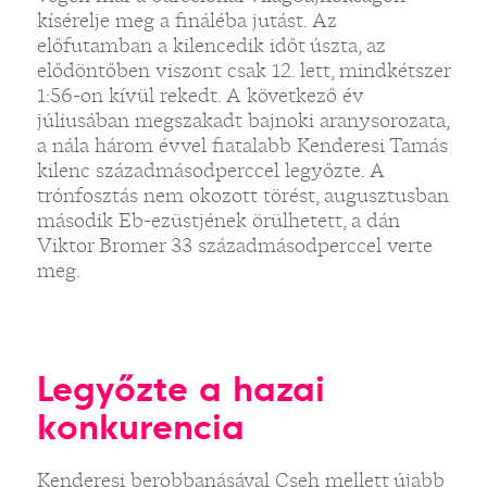
kísérelje meg a fináléba jutást. Az
előfutamban a kilencedik időt úszta, az
elődöntőben viszont csak 12. lett, mindkétszer
1:56-on kívül rekedt. A következő év
júliusában megszakadt bajnoki aranysorozata,
a nála három évvel fiatalabb Kenderesi Tamás
kilenc századmásodperccel legyőzte. A
trónfosztás nem okozott törést, augusztusban
második Eb-ezüstjének örülhetett, a dán
Viktor Bromer 33 századmásodperccel verte
meg.
Legyőzte a hazai
konkurencia
Kenderesi berobbanásával Cseh mellett újabb