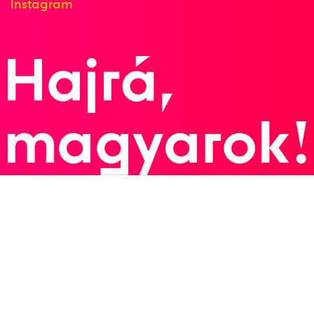
Instagram
12
Medencés 200m pillangó
2011
2011. júl.
Sanghaj
Kína
14. FINA Világbajnokság
Bernek Péter
Biczó Bence
Gyurta Dániel
Kozma Dominik
Medencés 4x100m