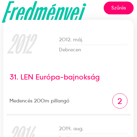
Eredményei
Szűrés
2012
2012. máj.
Debrecen
31. LEN Európa-bajnokság
2
Medencés 200m pillangó
2014
2014. aug.