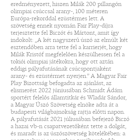
eredményezett, hiszen Milák 200 pillangón
olimpiai csúccsal arany-, 100 méteren
Európa-rekorddal ezüstérmes lett. A
szövetség ennek nyomán Fair Play-díjra
terjesztette fel Biczót és Mártont, amit így
indokolt: „A két nagyszerű úszó az elmúlt két
esztendőben arra tette fel a karrierjét, hogy
Milák Kristóf megfelelően készülhessen fel a
tokiói olimpiai játékokra, hogy ott aztán
eddigi pályafutásának csúcspontjaként
arany- és ezüstérmet nyerjen.” A Magyar Fair
Play Bizottság befogadta az ajánlást, az
elismerést 2022 júniusában Schmidt Ádám
sportért felelős államtitkár és Wladár Sándor,
a Magyar Úszó Szövetség elnöke adta át a
budapesti világbajnokság rajtja előtti napon.
A pályafutását 2021 júliusában befejező Biczó
a hazai vb-n csapatvezetőként tette a dolgát,
és maradt is az úszószövetség kötelékében: a