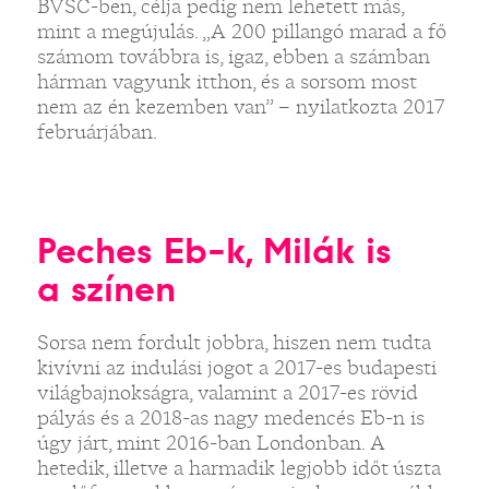
BVSC-ben, célja pedig nem lehetett más,
mint a megújulás. „A 200 pillangó marad a fő
számom továbbra is, igaz, ebben a számban
hárman vagyunk itthon, és a sorsom most
nem az én kezemben van” – nyilatkozta 2017
februárjában.
Peches Eb-k, Milák is
a színen
Sorsa nem fordult jobbra, hiszen nem tudta
kivívni az indulási jogot a 2017-es budapesti
világbajnokságra, valamint a 2017-es rövid
pályás és a 2018-as nagy medencés Eb-n is
úgy járt, mint 2016-ban Londonban. A
hetedik, illetve a harmadik legjobb időt úszta