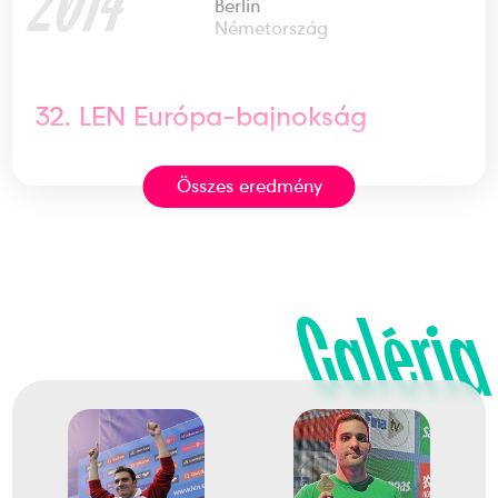
Berlin
Németország
32. LEN Európa-bajnokság
Összes eredmény
2
Medencés 200m pillangó
2010
2010. nov.
Galéria
Eindhoven
Hollandia
14. LEN Rövidpályás Úszó
Európa-bajnokság