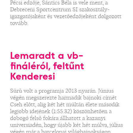
Pécsi edzője, Sántics Béla is vele ment, a
Debreceni Sportcentrum SI szakosztály-
igazgatójaként és vezetőedzőjeként dolgozott
tovább.
Lemaradt a vb-
fináléról, feltűnt
Kenderesi
Sűrű volt a programja 2013 nyarán. Június
végén megszerezte harmadik bajnoki címét
Cseh előtt, alig két hét múltán élete második
legjobb idejének (1:55.32) köszönhetően a
dobogó felső fokára állhatott a kazanyi
universiadén, hogy újabb két hét múlva, július
végén már a barcelonai világbajnokságon