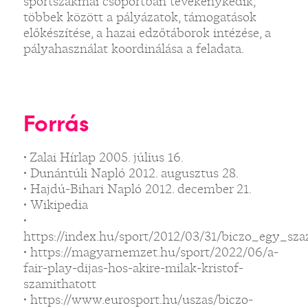
sportszakmai csoportban tevékenykedik,
többek között a pályázatok, támogatások
előkészítése, a hazai edzőtáborok intézése, a
pályahasználat koordinálása a feladata.
Forrás
• Zalai Hírlap 2005. július 16.
• Dunántúli Napló 2012. augusztus 28.
• Hajdú-Bihari Napló 2012. december 21.
• Wikipedia
•
https://index.hu/sport/2012/03/31/biczo_egy_sza
• https://magyarnemzet.hu/sport/2022/06/a-
fair-play-dijas-hos-akire-milak-kristof-
szamithatott
• https://www.eurosport.hu/uszas/biczo-