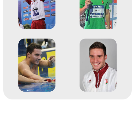
3
Medencés 200m pillangó
2012
2012. júl.
London
Nagy-Britannia
XXX. nyári olimpiai játékok
9
Medencés 200m pillangó