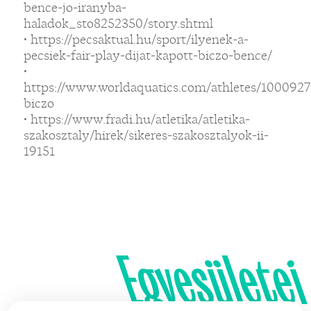
bence-jo-iranyba-
haladok_sto8252350/story.shtml
• https://pecsaktual.hu/sport/ilyenek-a-
pecsiek-fair-play-dijat-kapott-biczo-bence/
•
https://www.worldaquatics.com/athletes/1000927
biczo
• https://www.fradi.hu/atletika/atletika-
szakosztaly/hirek/sikeres-szakosztalyok-ii-
19151
Egyesületei