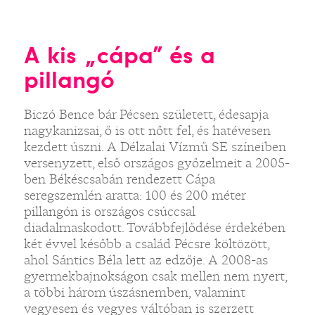
A kis „cápa” és a
pillangó
Biczó Bence bár Pécsen született, édesapja
nagykanizsai, ő is ott nőtt fel, és hatévesen
kezdett úszni. A Délzalai Vízmű SE színeiben
versenyzett, első országos győzelmeit a 2005-
ben Békéscsabán rendezett Cápa
seregszemlén aratta: 100 és 200 méter
pillangón is országos csúccsal
diadalmaskodott. Továbbfejlődése érdekében
két évvel később a család Pécsre költözött,
ahol Sántics Béla lett az edzője. A 2008-as
gyermekbajnokságon csak mellen nem nyert,
a többi három úszásnemben, valamint
vegyesen és vegyes váltóban is szerzett