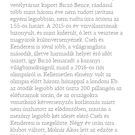
vetélytársat kapott Biczó Bence, ráadásul
több mint három éve nem tudott javítani
egyéni legjobbján, nem tudta újra áttörni az
1:55-ös határt. A 2015-ös év vízválasztónak
bizonyult, és mint kiderült, ő lett a vesztese a
magyarok különversenyének. Cseh és
Kenderesi is jóval jobb, a világranglista
második, illetve harmadik helyét érő időt
úszott, így Biczó lemaradt a kazanyi
világbajnokságról, majd a 2016-os riói
olimpiáról is. Kellemetlen élmény volt az
olimpia előtt három hónappal a londoni Eb:
az ötödik legjobb időt úszta 200 pillangón az
előfutamok során, de az országokra
vonatkozó kétversenyzős korlátozás miatt
nem úszhatott az elődöntőben, miután a
mezőny legjobb két idejét elérő Cseh és
Kenderesi is megelőzte. Négy év után újra
klubot váltott, Molnár Ákos lett az edzője a