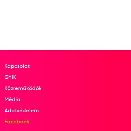
2011
2011. júl.
Sanghaj
Kína
14. FINA Világbajnokság
8
Medencés 200m pillangó
Kapcsolat
GYIK
2013
Közreműködők
2013. júl.
Média
Barcelona
Spanyolország
Adatvédelem
Facebook
15. FINA Világbajnokság