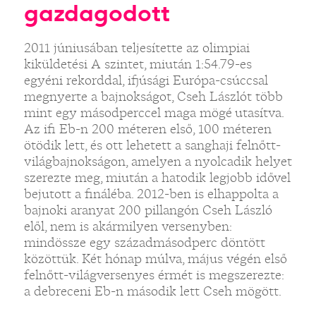
gazdagodott
2011 júniusában teljesítette az olimpiai
kiküldetési A szintet, miután 1:54.79-es
egyéni rekorddal, ifjúsági Európa-csúccsal
megnyerte a bajnokságot, Cseh Lászlót több
mint egy másodperccel maga mögé utasítva.
Az ifi Eb-n 200 méteren első, 100 méteren
ötödik lett, és ott lehetett a sanghaji felnőtt-
világbajnokságon, amelyen a nyolcadik helyet
szerezte meg, miután a hatodik legjobb idővel
bejutott a fináléba. 2012-ben is elhappolta a
bajnoki aranyat 200 pillangón Cseh László
elől, nem is akármilyen versenyben:
mindössze egy századmásodperc döntött
közöttük. Két hónap múlva, május végén első
felnőtt-világversenyes érmét is megszerezte:
a debreceni Eb-n második lett Cseh mögött.