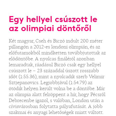
Egy hellyel csúszott le
az olimpiai döntőről
Két magyar, Cseh és Biczó indult 200 méter
pillangón a 2012-es londoni olimpián, és az
előfutamokból mindketten továbbjutottak az
elődöntőbe. A nyolcas fináléról azonban
lemaradtak, ráadásul Biczó csak egy hellyel
csúszott le – 23 századdal úszott rosszabb
időt (1:55.36), mint a nyolcadik szerb Velimir
Sztjepanovics. Legjobbjával (1:54.79) az
ötödik helyen került volna be a döntőbe. Már
az olimpia alatt felröppent a hír, hogy Pécsről
Debrecenbe igazol, s valóban, London után a
cívisvárosban folytatta pályafutását. A jobb
szakmai és anyagi lehetőségek miatt váltott.