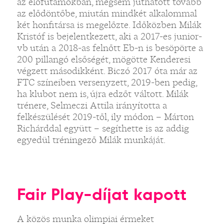
az előfutamokban, mégsem juthatott tovább
az elődöntőbe, miután mindkét alkalommal
két honfitársa is megelőzte. Időközben Milák
Kristóf is bejelentkezett, aki a 2017-es junior-
vb után a 2018-as felnőtt Eb-n is besöpörte a
200 pillangó elsőségét, mögötte Kenderesi
végzett másodikként. Biczó 2017 óta már az
FTC színeiben versenyzett, 2019-ben pedig,
ha klubot nem is, újra edzőt váltott. Milák
trénere, Selmeczi Attila irányította a
felkészülését 2019-től, ily módon – Márton
Richárddal együtt – segíthette is az addig
egyedül tréningező Milák munkáját.
Fair Play-díjat kapott
A közös munka olimpiai érmeket