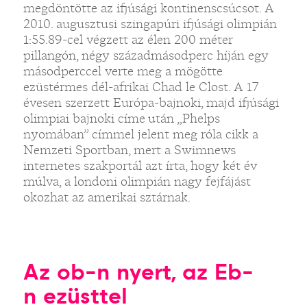
megdöntötte az ifjúsági kontinenscsúcsot. A
2010. augusztusi szingapúri ifjúsági olimpián
1:55.89-cel végzett az élen 200 méter
pillangón, négy századmásodperc híján egy
másodperccel verte meg a mögötte
ezüstérmes dél-afrikai Chad le Clost. A 17
évesen szerzett Európa-bajnoki, majd ifjúsági
olimpiai bajnoki címe után „Phelps
nyomában” címmel jelent meg róla cikk a
Nemzeti Sportban, mert a Swimnews
internetes szakportál azt írta, hogy két év
múlva, a londoni olimpián nagy fejfájást
okozhat az amerikai sztárnak.
Az ob-n nyert, az Eb-
n ezüsttel