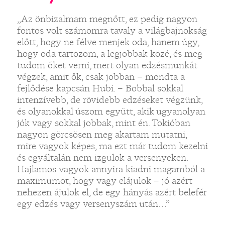
„Az önbizalmam megnőtt, ez pedig nagyon
fontos volt számomra tavaly a világbajnokság
előtt, hogy ne félve menjek oda, hanem úgy,
hogy oda tartozom, a legjobbak közé, és meg
tudom őket verni, mert olyan edzésmunkát
végzek, amit ők, csak jobban – mondta a
fejlődése kapcsán Hubi. – Bobbal sokkal
intenzívebb, de rövidebb edzéseket végzünk,
és olyanokkal úszom együtt, akik ugyanolyan
jók vagy sokkal jobbak, mint én. Tokióban
nagyon görcsösen meg akartam mutatni,
mire vagyok képes, ma ezt már tudom kezelni
és egyáltalán nem izgulok a versenyeken.
Hajlamos vagyok annyira kiadni magamból a
maximumot, hogy vagy elájulok – jó azért
nehezen ájulok el, de egy hányás azért belefér
egy edzés vagy versenyszám után…”