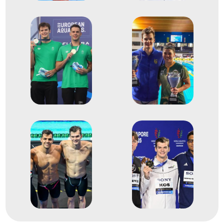
2024
2024. jún.
Belgrád
Szerbia
Úszó Európa-bajnokság
1
Medencés 200m vegyes
2024
2024. jún.
Belgrád
Szerbia