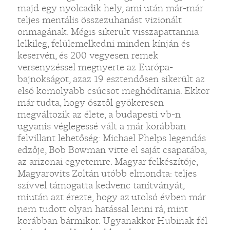
majd egy nyolcadik hely, ami után már-már
teljes mentális összezuhanást vizionált
önmagának. Mégis sikerült visszapattannia
lelkileg, felülemelkedni minden kínján és
keservén, és 200 vegyesen remek
versenyzéssel megnyerte az Európa-
bajnokságot, azaz 19 esztendősen sikerült az
első komolyabb csúcsot meghódítania. Ekkor
már tudta, hogy ősztől gyökeresen
megváltozik az élete, a budapesti vb-n
ugyanis véglegessé vált a már korábban
felvillant lehetőség: Michael Phelps legendás
edzője, Bob Bowman vitte el saját csapatába,
az arizonai egyetemre. Magyar felkészítője,
Magyarovits Zoltán utóbb elmondta: teljes
szívvel támogatta kedvenc tanítványát,
miután azt érezte, hogy az utolsó évben már
nem tudott olyan hatással lenni rá, mint
korábban bármikor. Ugyanakkor Hubinak fél