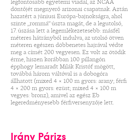
legfontosabb egyetemi viadal, az NCAA
döntőjét megnyerő arizonai csapatnak. Aztán
hazatért a júniusi Európa-bajnokságra, ahol
szinte „rommá” úszta magát, de a legutolsó,
17. úszása lett a legemlékezetesebb: másfél
méteres hátrányból indulva, az utolsó ötven
méteren egészen döbbenetes hajrával védte
meg a címét 200 vegyesen. Ez volt az ötödik
érme, hiszen korábban 100 pillangón
épphogy lemaradt Milák Kristóf mögött,
továbbá három váltóval is a dobogóra
állhatott (mixed 4 × 100 m gyors: arany; férfi
4 × 200 m gyors: ezüst; mixed 4 × 100 m
vegyes: bronz), amivel az egész Eb
legeredményesebb férfiversenyzője lett.
Irány Párizs