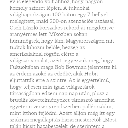
év is elegendő volt ahhoz, hogy nagyon
komoly szintet lépjen. A fukuokai
világbajnokságon 100 háton egy 7. hellyel
melegített, majd 200-on szenzációs úszással,
Cseh László korszakos rekordját megdöntve
aranyérmes lett. Miközben sokan
hümmögtek, hogy lám, Magyarországon mit
tudtak kihozni belőle, bezzeg az
amerikaiaknál rögtön elérte a
világszínvonalat, azért jegyezzük meg, hogy
Fukuokában maga Bob Bowman jelentette ki:
az érdem azoké az edzőké, akik Hubit
eljuttatták erre a szintre. Az is egyértelmű,
hogy teljesen más igazi világsztárok
társaságában edzeni nap nap után, plusz a
brutális követelményeket támasztó amerikai
egyetemi versenyrendszerben pallérozódni,
mint itthon fejlődni. Azért álljon még itt egy
szakmai megállapítás hazai mesterétől: „Most
talán kicsit hazabeszélek, de szerintem a