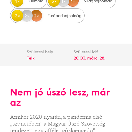
Olimpia
Világbajnokság
1
3
1
1
Európa-bajnokság
3
2
2
Születési hely
Születési idő
Telki
2003. márc. 28.
Nem jó úszó lesz, már
az
Amikor 2020 nyarán, a pandémia első
„szünetében” a Magyar Úszó Szövetség
rendezett egy afféle „gőzkiengedő”