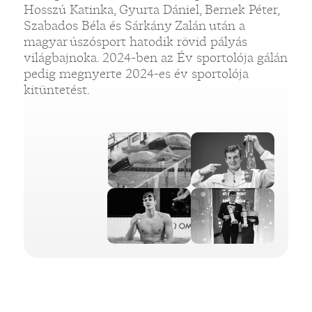
Hosszú Katinka, Gyurta Dániel, Bernek Péter,
Szabados Béla és Sárkány Zalán után a
magyar úszósport hatodik rövid pályás
világbajnoka. 2024-ben az Év sportolója gálán
pedig megnyerte 2024-es év sportolója
kitüntetést.