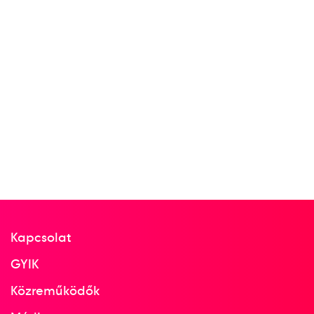
Úszó Európa-bajnokság
Kós Hubert
Szabó Szebasztián
Pádár Nikolett
Ugrai Panna
Medencés 4x100m mixed
1
gyorsváltó
2024
2024. jún.
Belgrád
Kapcsolat
Szerbia
GYIK
Közreműködők
Úszó Európa-bajnokság