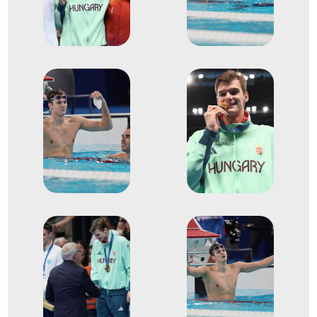
2024
2024. dec.
Budapest
Rövidpályás úszó
világbajnokság
2
Medencés 100m hát
2025
2025. júl.
Szingapúr
Szingapúri Köztársaság