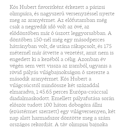
Kós Hubert favoritként érkezett a párizsi
olimpiára, és nagyszerű versenyzéssel nyerte
meg az aranyérmet. Az előfutamban még
csak a negyedik idő volt az övé, az
elődöntőben már ő úszott leggyorsabban. A
döntőben 150-nél még egy másodperces
hátrányban volt, de utána rákapcsolt, és 175
méternél már átvette a vezetést, amit nem is
engedett ki a kezéből a célig. Azonban év
végén sem vett vissza az iramból, ugyanis a
rövid pályás világbajnokságon ő szerezte a
második aranyérmet. Kós Hubert a
világcsúcstól mindössze két századdal
elmaradva, 1:45.65 perces Európa-csúccsal
diadalmaskodott. Emellett pályafutása során
először tudott 100 háton dobogóra állni
(ezüstérmet szerzett) egy világversenyen, két
nap alatt harmadszor döntötte meg a szám
országos rekordját. A táv olimpiai bajnoka