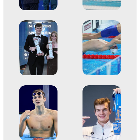
Úszó-világbajnokság
3
Medencés 200m vegyes
2022
2022. aug.
Róma
Olaszország
Úszó Európa-bajnokság
1
Medencés 200m vegyes