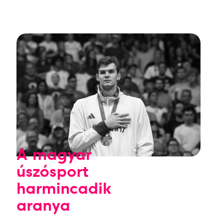
A magyar
úszósport
harmincadik
aranya