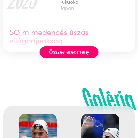
2023
Fukuoka
Japán
50 m medencés úszás
világbajnokság
Összes eredmény
1
Medencés 200m hát
Galéria
2024
2024. dec.
Budapest
Rövidpályás úszó