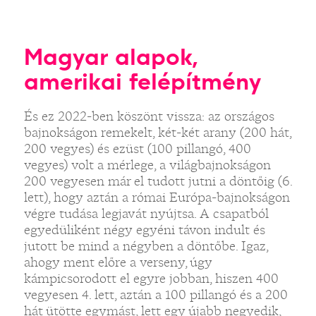
Magyar alapok,
amerikai felépítmény
És ez 2022-ben köszönt vissza: az országos
bajnokságon remekelt, két-két arany (200 hát,
200 vegyes) és ezüst (100 pillangó, 400
vegyes) volt a mérlege, a világbajnokságon
200 vegyesen már el tudott jutni a döntőig (6.
lett), hogy aztán a római Európa-bajnokságon
végre tudása legjavát nyújtsa. A csapatból
egyedüliként négy egyéni távon indult és
jutott be mind a négyben a döntőbe. Igaz,
ahogy ment előre a verseny, úgy
kámpicsorodott el egyre jobban, hiszen 400
vegyesen 4. lett, aztán a 100 pillangó és a 200
hát ütötte egymást, lett egy újabb negyedik,