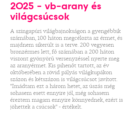
2025 - vb-arany és
világcsúcsok
A szingapúri világbajnokságon a gyengébbik
számában, 100 háton megcélozta az érmet, és
majdnem sikerült is a terve. 200 vegyesen
bronzérmes lett, fő számában a 200 háton
viszont gyönyörű versenyzéssel nyerte meg
az aranyérmet. Kis pihenőt tartott, az év
októberében a rövid pályás világkupákon
százon és kétszázon is világcsúcsot javított.
"Imádtam ezt a három hetet, az úszás még
sohasem esett ennyire jól, még sohasem
éreztem magam ennyire könnyednek, ezért is
jöhettek a csúcsok" - értékelt.