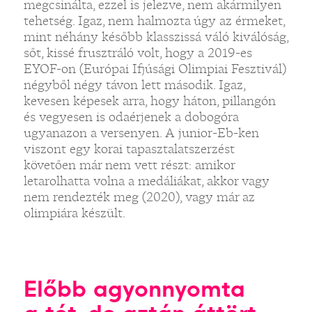
megcsinálta, ezzel is jelezve, nem akármilyen
tehetség. Igaz, nem halmozta úgy az érmeket,
mint néhány később klasszissá váló kiválóság,
sőt, kissé frusztráló volt, hogy a 2019-es
EYOF-on (Európai Ifjúsági Olimpiai Fesztivál)
négyből négy távon lett második. Igaz,
kevesen képesek arra, hogy háton, pillangón
és vegyesen is odaérjenek a dobogóra
ugyanazon a versenyen. A junior-Eb-ken
viszont egy korai tapasztalatszerzést
követően már nem vett részt: amikor
letarolhatta volna a medáliákat, akkor vagy
nem rendezték meg (2020), vagy már az
olimpiára készült.
Előbb agyonnyomta