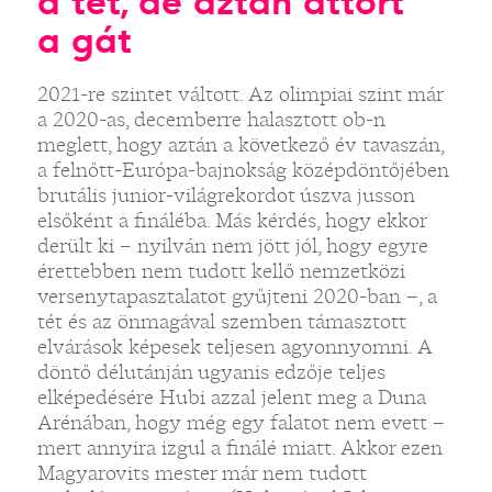
a tét, de aztán áttört
a gát
2021-re szintet váltott. Az olimpiai szint már
a 2020-as, decemberre halasztott ob-n
meglett, hogy aztán a következő év tavaszán,
a felnőtt-Európa-bajnokság középdöntőjében
brutális junior-világrekordot úszva jusson
elsőként a fináléba. Más kérdés, hogy ekkor
derült ki – nyilván nem jött jól, hogy egyre
érettebben nem tudott kellő nemzetközi
versenytapasztalatot gyűjteni 2020-ban –, a
tét és az önmagával szemben támasztott
elvárások képesek teljesen agyonnyomni. A
döntő délutánján ugyanis edzője teljes
elképedésére Hubi azzal jelent meg a Duna
Arénában, hogy még egy falatot nem evett –
mert annyira izgul a finálé miatt. Akkor ezen
Magyarovits mester már nem tudott