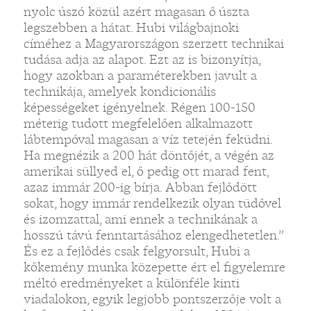
nyolc úszó közül azért magasan ő úszta
legszebben a hátat. Hubi világbajnoki
címéhez a Magyarországon szerzett technikai
tudása adja az alapot. Ezt az is bizonyítja,
hogy azokban a paraméterekben javult a
technikája, amelyek kondicionális
képességeket igényelnek. Régen 100-150
méterig tudott megfelelően alkalmazott
lábtempóval magasan a víz tetején feküdni.
Ha megnézik a 200 hát döntőjét, a végén az
amerikai süllyed el, ő pedig ott marad fent,
azaz immár 200-ig bírja. Abban fejlődött
sokat, hogy immár rendelkezik olyan tüdővel
és izomzattal, ami ennek a technikának a
hosszú távú fenntartásához elengedhetetlen.”
És ez a fejlődés csak felgyorsult, Hubi a
kőkemény munka közepette ért el figyelemre
méltó eredményeket a különféle kinti
viadalokon, egyik legjobb pontszerzője volt a