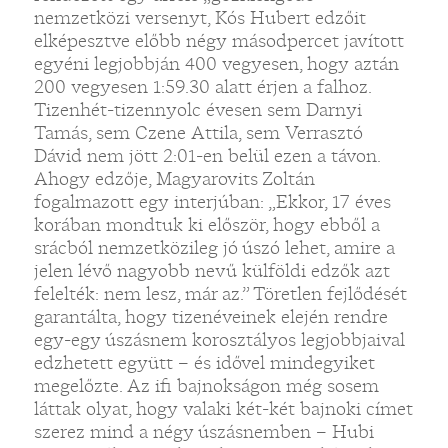
nemzetközi versenyt, Kós Hubert edzőit
elképesztve előbb négy másodpercet javított
egyéni legjobbján 400 vegyesen, hogy aztán
200 vegyesen 1:59.30 alatt érjen a falhoz.
Tizenhét-tizennyolc évesen sem Darnyi
Tamás, sem Czene Attila, sem Verrasztó
Dávid nem jött 2:01-en belül ezen a távon.
Ahogy edzője, Magyarovits Zoltán
fogalmazott egy interjúban: „Ekkor, 17 éves
korában mondtuk ki először, hogy ebből a
srácból nemzetközileg jó úszó lehet, amire a
jelen lévő nagyobb nevű külföldi edzők azt
felelték: nem lesz, már az.” Töretlen fejlődését
garantálta, hogy tizenéveinek elején rendre
egy-egy úszásnem korosztályos legjobbjaival
edzhetett együtt – és idővel mindegyiket
megelőzte. Az ifi bajnokságon még sosem
láttak olyat, hogy valaki két-két bajnoki címet
szerez mind a négy úszásnemben – Hubi