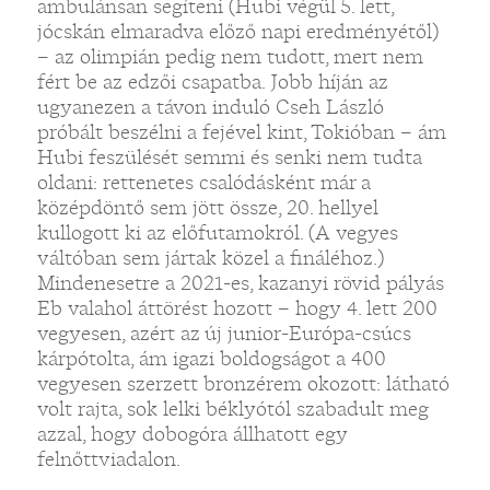
ambulánsan segíteni (Hubi végül 5. lett,
jócskán elmaradva előző napi eredményétől)
– az olimpián pedig nem tudott, mert nem
fért be az edzői csapatba. Jobb híján az
ugyanezen a távon induló Cseh László
próbált beszélni a fejével kint, Tokióban – ám
Hubi feszülését semmi és senki nem tudta
oldani: rettenetes csalódásként már a
középdöntő sem jött össze, 20. hellyel
kullogott ki az előfutamokról. (A vegyes
váltóban sem jártak közel a fináléhoz.)
Mindenesetre a 2021-es, kazanyi rövid pályás
Eb valahol áttörést hozott – hogy 4. lett 200
vegyesen, azért az új junior-Európa-csúcs
kárpótolta, ám igazi boldogságot a 400
vegyesen szerzett bronzérem okozott: látható
volt rajta, sok lelki béklyótól szabadult meg
azzal, hogy dobogóra állhatott egy
felnőttviadalon.