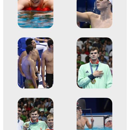
világbajnokság
1
Medencés 200m hát
2025
2025. júl.
Szingapúr
Szingapúri Köztársaság
Úszó-világbajnokság
1
Medencés 200m hát