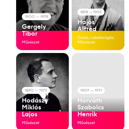
1878
— 1955
1900
— 1978
Hajós
Gergely
Alfréd
Tibor
Úszás, Labdarúgás,
Művészet
Művészet
1890
— 1975
1907
— 1971
Hodászy
Horváth
Miklós
Szabolcs
Lajos
Henrik
Művészet
Művészet