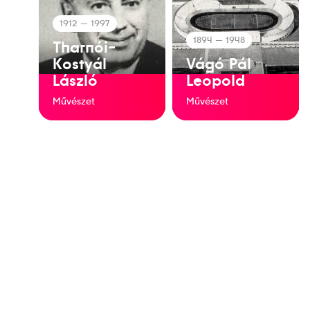
1912
— 1997
1894
— 1948
Tharnói-
Kostyál
Vágó Pál
László
Leopold
Művészet
Művészet