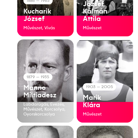
1886
— 1965
József
Kucharik
Kálmán
József
Attila
Művészet, Vívás
Művészet
1879
— 1935
Manno
1903
— 2005
Miltiadesz
Marik
Klára
Labdarúgás, Evezés,
Művészet, Korcsolya,
Gyorskorcsolya
Művészet