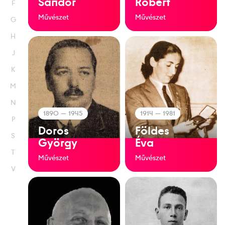
Sándor
Róbert
F
Művészet
Művészet
G
H
J
K
M
N
1890
— 1945
1914
— 1981
P
Doros
Földes
S
György
Éva
T
Művészet
Művészet
V