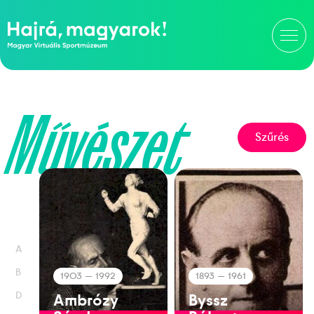
Művészet
Szűrés
A
B
1903
— 1992
1893
— 1961
D
Ambrózy
Byssz