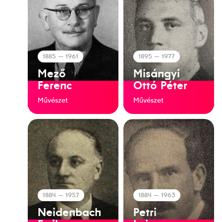
1885
— 1961
1895
— 1977
Mező
Misángyi
Ferenc
Ottó Péter
Művészet
Művészet
1884
— 1957
1884
— 1963
Neidenbach
Petri