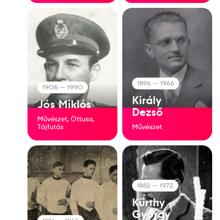
1896
— 1966
1906
— 1990
Király
Jós Miklós
Dezső
Művészet, Öttusa,
Tájfutás
Művészet
1882
— 1972
Kürthy
György