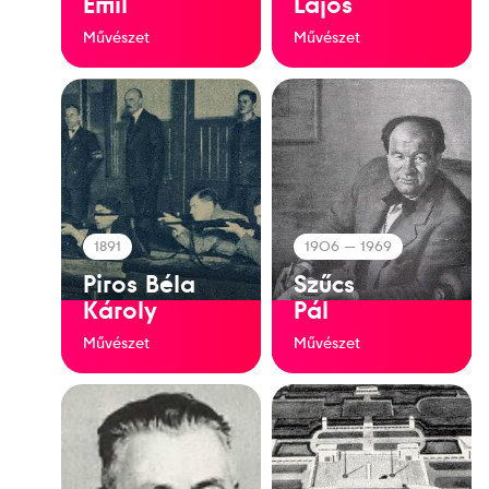
Emil
Lajos
Művészet
Művészet
1891
1906
— 1969
Piros Béla
Szűcs
Károly
Pál
Művészet
Művészet