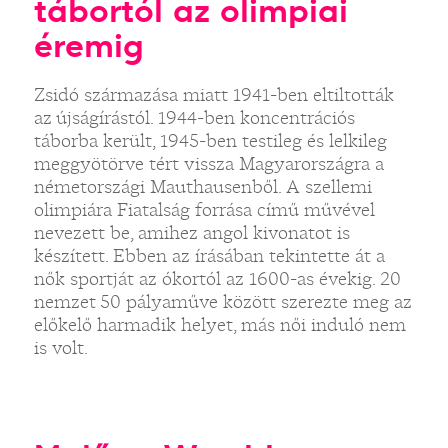
tábortól az olimpiai
éremig
Zsidó származása miatt 1941-ben eltiltották
az újságírástól. 1944-ben koncentrációs
táborba került, 1945-ben testileg és lelkileg
meggyötörve tért vissza Magyarországra a
németországi Mauthausenből. A szellemi
olimpiára Fiatalság forrása című művével
nevezett be, amihez angol kivonatot is
készített. Ebben az írásában tekintette át a
nők sportját az ókortól az 1600-as évekig. 20
nemzet 50 pályaműve között szerezte meg az
előkelő harmadik helyet, más női induló nem
is volt.