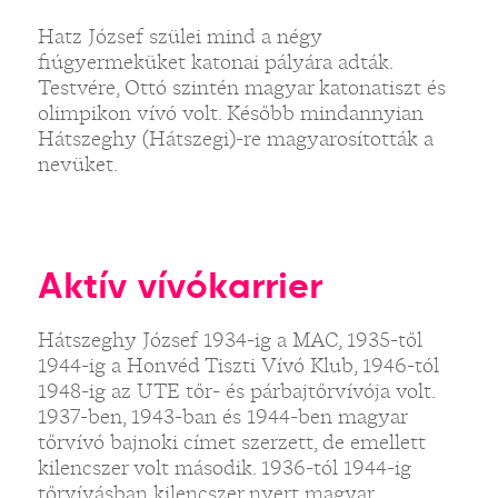
Hatz József szülei mind a négy
fiúgyermeküket katonai pályára adták.
Testvére, Ottó szintén magyar katonatiszt és
olimpikon vívó volt. Később mindannyian
Hátszeghy (Hátszegi)-re magyarosították a
nevüket.
Aktív vívókarrier
Hátszeghy József 1934-ig a MAC, 1935-től
1944-ig a Honvéd Tiszti Vívó Klub, 1946-tól
1948-ig az UTE tőr- és párbajtőrvívója volt.
1937-ben, 1943-ban és 1944-ben magyar
tőrvívó bajnoki címet szerzett, de emellett
kilencszer volt második. 1936-tól 1944-ig
tőrvívásban kilencszer nyert magyar