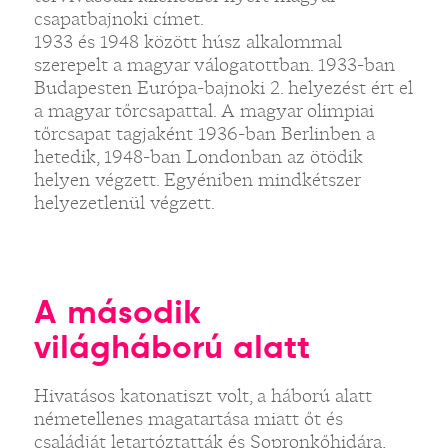
csapatbajnoki címet.
1933 és 1948 között húsz alkalommal
szerepelt a magyar válogatottban. 1933-ban
Budapesten Európa-bajnoki 2. helyezést ért el
a magyar tőrcsapattal. A magyar olimpiai
tőrcsapat tagjaként 1936-ban Berlinben a
hetedik, 1948-ban Londonban az ötödik
helyen végzett. Egyéniben mindkétszer
helyezetlenül végzett.
A második
világháború alatt
Hivatásos katonatiszt volt, a háború alatt
németellenes magatartása miatt őt és
családját letartóztatták és Sopronkőhidára,