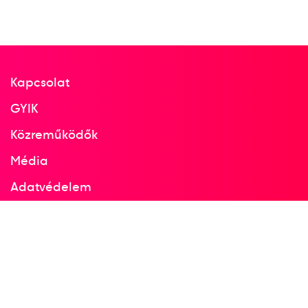
5
Tőr csapat
1933
Kapcsolat
1933
Budapest
GYIK
Közreműködők
Média
Vívó-Európa-bajnokság
Adatvédelem
dr. Hajdú János Iván
Hatz József
Facebook
Hátszegi Ottó
Maszlay Lajos Károly
Instagram
Dr. Gözsy Sándor
Dr. Meszlényi Egon
2
Tőr csapat