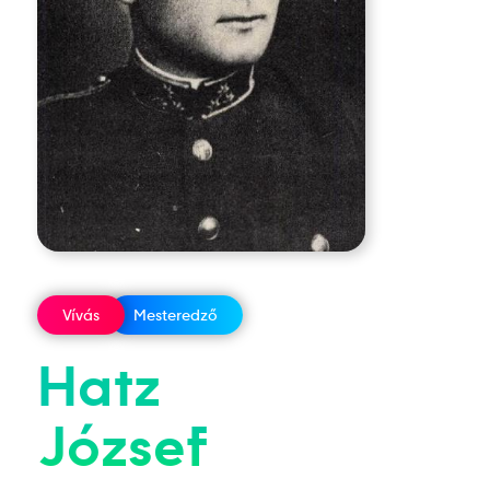
Vívás
Mesteredző
Hatz
József