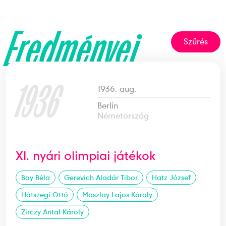
Eredményei
Szűrés
1936
1936. aug.
Berlin
Németország
XI. nyári olimpiai játékok
Bay Béla
Gerevich Aladár Tibor
Hatz József
Hátszegi Ottó
Maszlay Lajos Károly
Zirczy Antal Károly