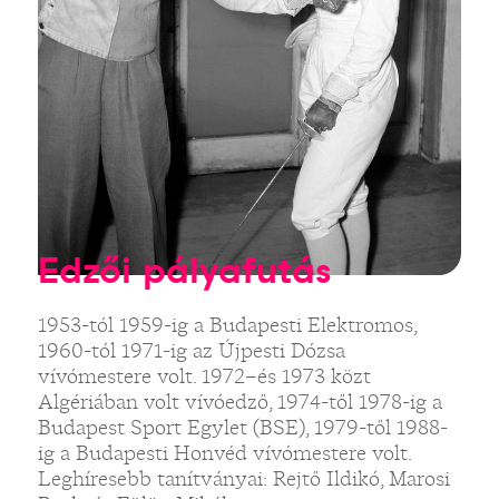
Edzői pályafutás
1953-tól 1959-ig a Budapesti Elektromos,
1960-tól 1971-ig az Újpesti Dózsa
vívómestere volt. 1972–és 1973 közt
Algériában volt vívóedző, 1974-től 1978-ig a
Budapest Sport Egylet (BSE), 1979-től 1988-
ig a Budapesti Honvéd vívómestere volt.
Leghíresebb tanítványai: Rejtő Ildikó, Marosi