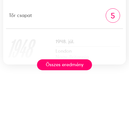
5
Tőr csapat
1948
1948. júl.
London
Nagy-Britannia
Összes eredmény
XIV. nyári olimpiai játékok
Bay Béla
Dunay Pál Bertalan
Gerevich Aladár Tibor
Hatz József
Maszlay Lajos Károly
Palócz Endre