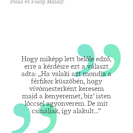
„
„
Paula és Fülöp Mihály.
Hogy miképp lett belőle edző,
erre a kérdésre ezt a választ
adta: „Ha valaki azt mondja a
férfikor küszöbén, hogy
vívómesterként keresem
majd a kenyeremet, biz’ isten
lőccsel agyonverem. De mit
csináljak, így alakult...”