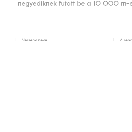
negyediknek futott be a 10 000 m-e
Verseny neve
A ren
V. téli olimpiai játékok
V. O
Vége
Lokác
1948. február 8.
St. M
dszor megrendezett téli olimpiai játékok bizon
tin báró műve jól átvészelte a II. világháborút is