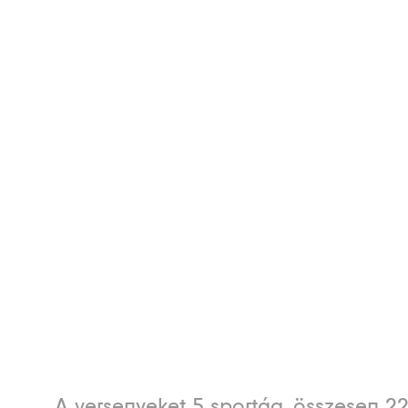
A versenyeket 5 sportág, összesen 2