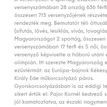
versenyszámában 28 ország 636 férfi 
összesen 713 versenyzőjének részvéte
rendezték meg. Bemutatót téli öttus
(sífutás, lövés, lesiklás, vívás, lovaglás
Magyarországot 2 sportág, összesen 
versenyszámában 17 férfi és 5 női, ö
versenyző képviselte a háború utáni e
olimpián. Itt szerezte Magyarország e
ezüstérmát: az Európa-bajnok Kékes
Király Ede műkorcsolyázó páros.
Gyorskorcsolyázásban is az eddigi 
sikert értük el: Pajor Kornél kedvező 
jól kamatoztatva, az északi nagyme