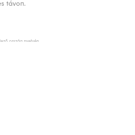
s távon.
dező ország nyelvén
lympische Winterspiele
ió
oritz, Svájc
yították a
. A táj