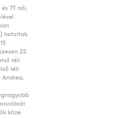
és 77 női,
lével
ában
) tartottak.
15
sszesen 22
lső téli
lső téli
y Andrea,
legnagyobb
sorsolását
nők közé