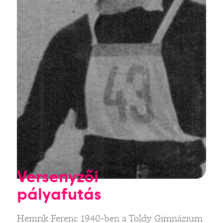
Versenyzői
pályafutás
Hemrik Ferenc 1940-ben a Toldy Gimnázium