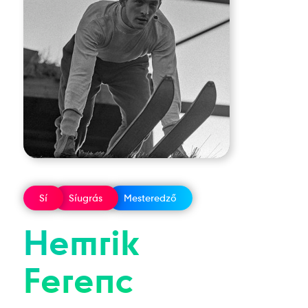
Sí
Síugrás
Mesteredző
Hemrik
Ferenc