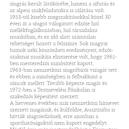
síugrás került látókörébe, hanem a sífutás és
az alpesi szakfeladatokra is rálátása volt.
1953-tól kisebb megszakításokkal közel 30
éven át a síugró válogatott edzője hol
mellékfoglalkozásban, hol társadalmi
munkában, és ez idő alatt számtalan
tehetséget hozott a felszínre. Sok magyar
bajnok neki köszönheti eredményeit, edzői-
szakmai munkája elismerése volt, hogy 1961-
ben mesteredzői minősítést kapott.
1963-ban nemzetközi síugróbírói vizsgát tett
és ebben a minőségben is felbukkant a
sáncok mellett. Tovább képezte magát és
1972-ben a Testnevelési Főiskolán sí
szakedzői képesítést szerzett.
A hetvenes években már nemzetközi hírnevet
szerzett magának, és külföldre, Ausztriába is
hívták síugróedzőnek, erre azonban a
sporthatóságoktól nem kapott engedélyt.