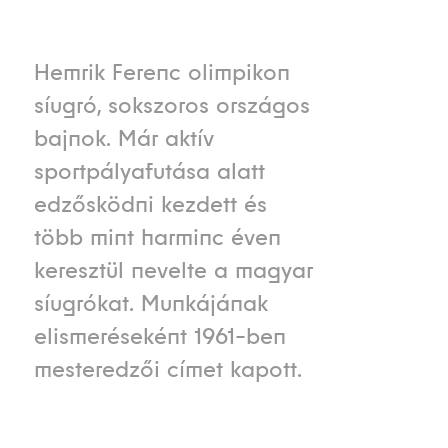
Hemrik Ferenc olimpikon
síugró, sokszoros országos
bajnok. Már aktív
sportpályafutása alatt
edzősködni kezdett és
több mint harminc éven
keresztül nevelte a magyar
síugrókat. Munkájának
elismeréseként 1961-ben
mesteredzői címet kapott.