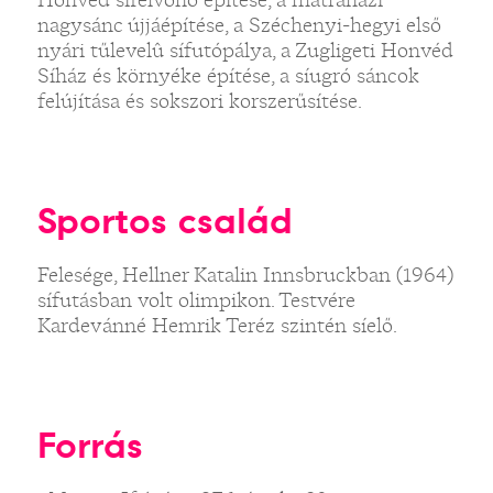
nagysánc újjáépítése, a Széchenyi-hegyi első
nyári tűlevelû sífutópálya, a Zugligeti Honvéd
Síház és környéke építése, a síugró sáncok
felújítása és sokszori korszerűsítése.
Sportos család
Felesége, Hellner Katalin Innsbruckban (1964)
sífutásban volt olimpikon. Testvére
Kardevánné Hemrik Teréz szintén síelő.
Forrás