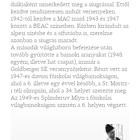
diákjaként ismerkedett meg a síugrással. Ettõl
kezdve rendszeresen indult versenyeken.
1942-től kezdve a MAC majd 1943 és 1947
között a BEAC színeiben. Közben kirándult az
alpesi sízésbe és a sífutásba is, szerelme
azonban a síugrás maradt.
A második világháború befejezése után
tovább gyűjtötte a bajnoki aranyakat (1948:
egyéni, illetve hat csapat), immár a
Goldberger SE versenyzőjeként. Részt vett az
1947-es davosi főiskolai világbajnokságon,
ahol a 6. illetve egy évvel később, a St. Moritz-
i téli olimpián, ahol a 34. helyet szerezte meg.
Az 1949-es Splinderuv Mlyn-i főiskolai
világbajnokságon szintén a 6. helyen végzett.