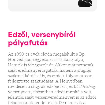
Edzői, versenybírói
pályafutás
Az 1950-es évek elején megalakult a Bp.
Honvéd sportegyesület sí szakosztálya,
Hemrik is ide igazolt át. Akkor már nemcsak
saját eredményei izgatták, hanem a síugrás
szakmai kérdései is, és emiatt folyamatosan
fejlesztette szaktudását. A Honvédban
rövidesen a síugrók edzője lett, és bár 1957-ig
versenyzett, elsősorban edzői munkája volt
jelentős, saját versenyeredményeit is az edzői
feladatoknak rendelte alá. De nemcsak a