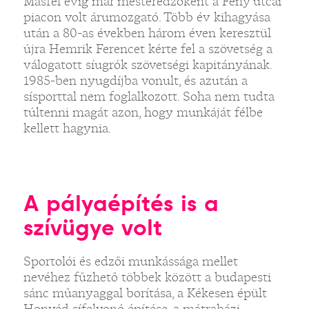
Másfél évig már mesteredzőként a Fény utcai
piacon volt árumozgató. Több év kihagyása
után a 80-as években három éven keresztül
újra Hemrik Ferencet kérte fel a szövetség a
válogatott síugrók szövetségi kapitányának.
1985-ben nyugdíjba vonult, és azután a
sísporttal nem foglalkozott. Soha nem tudta
túltenni magát azon, hogy munkáját félbe
kellett hagynia.
A pályaépítés is a
szívügye volt
Sportolói és edzői munkássága mellet
nevéhez fűzhető többek között a budapesti
sánc műanyaggal borítása, a Kékesen épült
Honvéd sífelvonó építése, a mátraházi