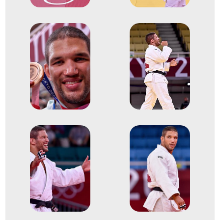
2024
2024. ápr.
Zágráb
Horvátország
Judo Európa-bajnokság
2
Egyéni 90kg
2014
2014. ápr.
Montpellier
Franciaország