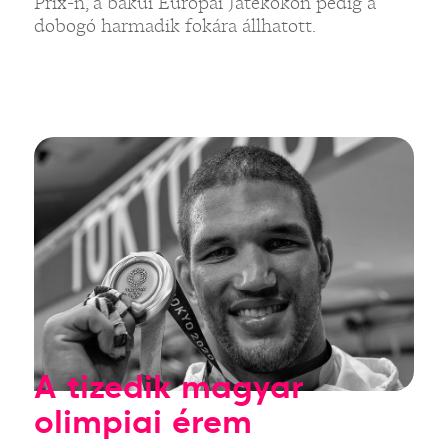
Prix-n, a bakui Európai Játékokon pedig a
dobogó harmadik fokára állhatott.
A tizedik magyar
olimpiai érem