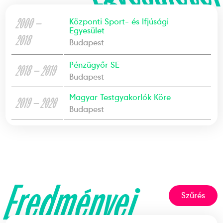
2000 —
Központi Sport- és Ifjúsági
Egyesület
2018
Budapest
Pénzügyőr SE
2018 — 2019
Budapest
Magyar Testgyakorlók Köre
2019 — 2026
Budapest
Eredményei
Szűrés