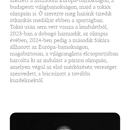
szerzett a lisszaboni Európa-bajnokságon, a
budapesti világbajnokságon, majd a tokiói
olimpián is. Ő szerezte meg hazánk tizedik
ötkarikás medálját ebben a sportágban.
Tokió után sem vett vissza a lendületből,
2023-ban a dobogó harmadik, az olimpia
évében, 2024-ben pedig a második fokára
állhatott az Európa-bajnokságon,
magabiztosan, a világranglista élcsoportjában
harcolta ki az indulást a párizsi olimpián,
amelyen végül az első mérkőzésén vereséget
szenvedett, s búcsúzott a további
küzdelmektől.