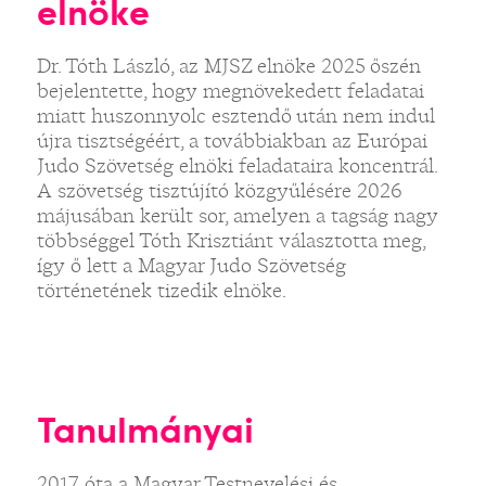
elnöke
Dr. Tóth László, az MJSZ elnöke 2025 őszén
bejelentette, hogy megnövekedett feladatai
miatt huszonnyolc esztendő után nem indul
újra tisztségéért, a továbbiakban az Európai
Judo Szövetség elnöki feladataira koncentrál.
A szövetség tisztújító közgyűlésére 2026
májusában került sor, amelyen a tagság nagy
többséggel Tóth Krisztiánt választotta meg,
így ő lett a Magyar Judo Szövetség
történetének tizedik elnöke.
Tanulmányai
2017 óta a Magyar Testnevelési és