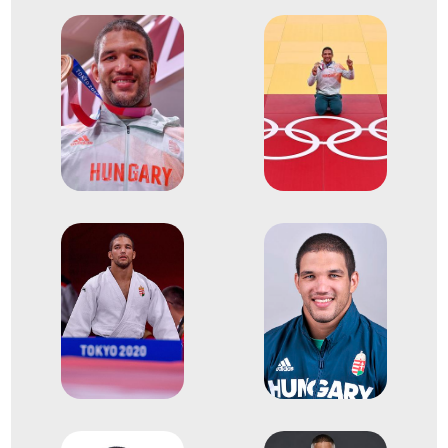
Judo Európa-bajnokság
3
Egyéni 90kg
2021
2021. ápr.
Lisszabon
Portugália
Judo Európa-bajnokság
3
Egyéni 90kg