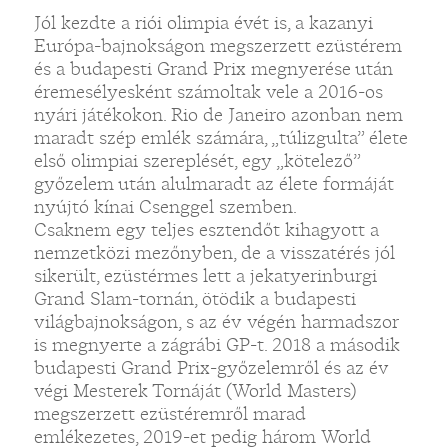
Jól kezdte a riói olimpia évét is, a kazanyi
Európa-bajnokságon megszerzett ezüstérem
és a budapesti Grand Prix megnyerése után
éremesélyesként számoltak vele a 2016-os
nyári játékokon. Rio de Janeiro azonban nem
maradt szép emlék számára, „túlizgulta” élete
első olimpiai szereplését, egy „kötelező”
győzelem után alulmaradt az élete formáját
nyújtó kínai Csenggel szemben.
Csaknem egy teljes esztendőt kihagyott a
nemzetközi mezőnyben, de a visszatérés jól
sikerült, ezüstérmes lett a jekatyerinburgi
Grand Slam-tornán, ötödik a budapesti
világbajnokságon, s az év végén harmadszor
is megnyerte a zágrábi GP-t. 2018 a második
budapesti Grand Prix-győzelemről és az év
végi Mesterek Tornáját (World Masters)
megszerzett ezüstéremről marad
emlékezetes, 2019-et pedig három World