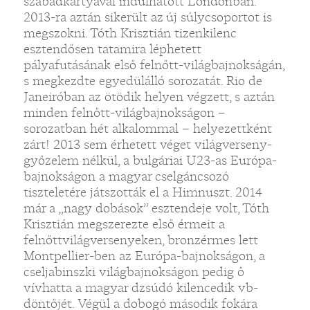
szabadkártyával indulhatott Londonban.
2013-ra aztán sikerült az új súlycsoportot is
megszokni. Tóth Krisztián tizenkilenc
esztendősen tatamira léphetett
pályafutásának első felnőtt-világbajnokságán,
s megkezdte egyedülálló sorozatát. Rio de
Janeiróban az ötödik helyen végzett, s aztán
minden felnőtt-világbajnokságon –
sorozatban hét alkalommal – helyezettként
zárt! 2013 sem érhetett véget világverseny-
győzelem nélkül, a bulgáriai U23-as Európa-
bajnokságon a magyar cselgáncsozó
tiszteletére játszották el a Himnuszt. 2014
már a „nagy dobások” esztendeje volt, Tóth
Krisztián megszerezte első érmeit a
felnőttvilágversenyeken, bronzérmes lett
Montpellier-ben az Európa-bajnokságon, a
cseljabinszki világbajnokságon pedig ő
vívhatta a magyar dzsúdó kilencedik vb-
döntőjét. Végül a dobogó második fokára