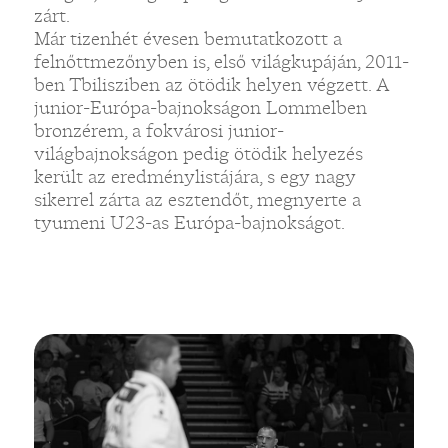
zárt.
Már tizenhét évesen bemutatkozott a
felnőttmezőnyben is, első világkupáján, 2011-
ben Tbilisziben az ötödik helyen végzett. A
junior-Európa-bajnokságon Lommelben
bronzérem, a fokvárosi junior-
világbajnokságon pedig ötödik helyezés
került az eredménylistájára, s egy nagy
sikerrel zárta az esztendőt, megnyerte a
tyumeni U23-as Európa-bajnokságot.