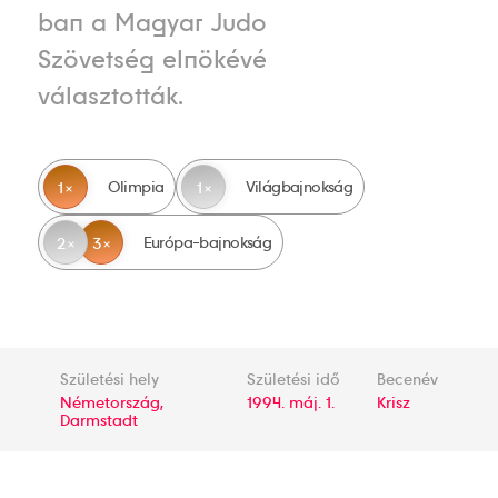
ban a Magyar Judo
Szövetség elnökévé
választották.
Olimpia
Világbajnokság
1
1
Európa-bajnokság
2
3
Születési hely
Születési idő
Becenév
Németország,
1994. máj. 1.
Krisz
Darmstadt