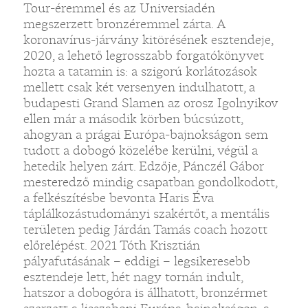
Tour-éremmel és az Universiadén
megszerzett bronzéremmel zárta. A
koronavírus-járvány kitörésének esztendeje,
2020, a lehető legrosszabb forgatókönyvet
hozta a tatamin is: a szigorú korlátozások
mellett csak két versenyen indulhatott, a
budapesti Grand Slamen az orosz Igolnyikov
ellen már a második körben búcsúzott,
ahogyan a prágai Európa-bajnokságon sem
tudott a dobogó közelébe kerülni, végül a
hetedik helyen zárt. Edzője, Pánczél Gábor
mesteredző mindig csapatban gondolkodott,
a felkészítésbe bevonta Haris Éva
táplálkozástudományi szakértőt, a mentális
területen pedig Járdán Tamás coach hozott
előrelépést. 2021 Tóth Krisztián
pályafutásának – eddigi – legsikeresebb
esztendeje lett, hét nagy tornán indult,
hatszor a dobogóra is állhatott, bronzérmet