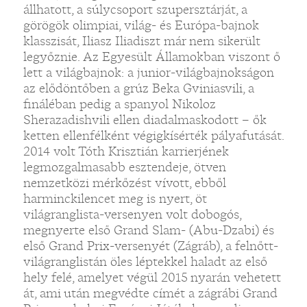
állhatott, a súlycsoport szupersztárját, a
görögök olimpiai, világ- és Európa-bajnok
klasszisát, Iliasz Iliadiszt már nem sikerült
legyőznie. Az Egyesült Államokban viszont ő
lett a világbajnok: a junior-világbajnokságon
az elődöntőben a grúz Beka Gviniasvili, a
fináléban pedig a spanyol Nikoloz
Sherazadishvili ellen diadalmaskodott – ők
ketten ellenfélként végigkísérték pályafutását.
2014 volt Tóth Krisztián karrierjének
legmozgalmasabb esztendeje, ötven
nemzetközi mérkőzést vívott, ebből
harminckilencet meg is nyert, öt
világranglista-versenyen volt dobogós,
megnyerte első Grand Slam- (Abu-Dzabi) és
első Grand Prix-versenyét (Zágráb), a felnőtt-
világranglistán öles léptekkel haladt az első
hely felé, amelyet végül 2015 nyarán vehetett
át, ami után megvédte címét a zágrábi Grand