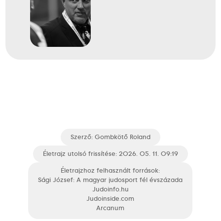
2024
2024. júl.
Párizs
Franciaország
XXXIII. nyári olimpiai játékok
Tóth Krisztián
Özbas Szofi
Pupp Réka
Gercsák Szabina
Pongrácz Bence
Szerző:
Gombkötő Roland
Vég Zsombor
Életrajz utolsó frissítése: 2026. 05. 11. 09:19
Életrajzhoz felhasznált források:
Sági József: A magyar judosport fél évszázada
17
Csapat
Judoinfo.hu
Judoinside.com
Arcanum