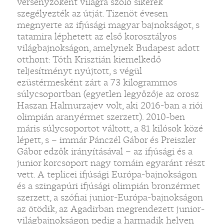
versenyzőként világra szóló sikerek
szegélyezték az útját. Tizenöt évesen
megnyerte az ifjúsági magyar bajnokságot, s
tatamira léphetett az első korosztályos
világbajnokságon, amelynek Budapest adott
otthont: Tóth Krisztián kiemelkedő
teljesítményt nyújtott, s végül
ezüstérmesként zárt a 73 kilogrammos
súlycsoportban (egyetlen legyőzője az orosz
Haszan Halmurzajev volt, aki 2016-ban a riói
olimpián aranyérmet szerzett). 2010-ben
máris súlycsoportot váltott, a 81 kilósok közé
lépett, s – immár Pánczél Gábor és Preiszler
Gábor edzők irányításával – az ifjúsági és a
junior korcsoport nagy tornáin egyaránt részt
vett. A teplicei ifjúsági Európa-bajnokságon
és a szingapúri ifjúsági olimpián bronzérmet
szerzett, a szófiai junior-Európa-bajnokságon
az ötödik, az Agadirban megrendezett junior-
világbajnokságon pedig a harmadik helyen