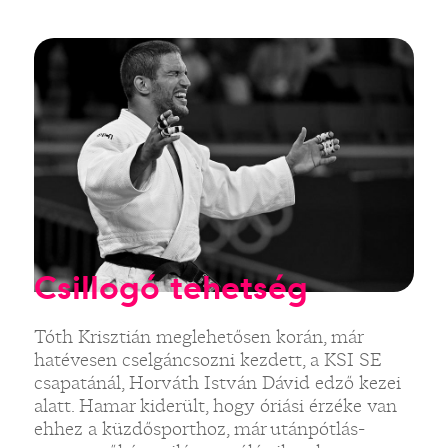
Csillogó tehetség
Tóth Krisztián meglehetősen korán, már
hatévesen cselgáncsozni kezdett, a KSI SE
csapatánál, Horváth István Dávid edző kezei
alatt. Hamar kiderült, hogy óriási érzéke van
ehhez a küzdősporthoz, már utánpótlás-