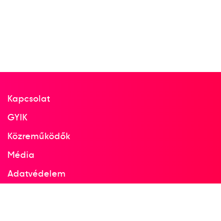
2013
2013. aug.
Rio de Janeiro
Brazília
Judo világbajnokság
Kapcsolat
5
GYIK
Egyéni 90kg
Közreműködők
Média
2017
2017. aug.
Adatvédelem
Budapest
Facebook
Instagram