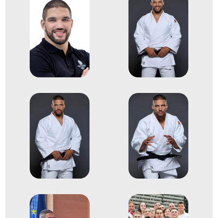
2022
2022. nov.
Montpellier
Franciaország
Judo Európa-bajnokság
3
Egyéni 90kg
2016
2016. aug.
Rio de Janeiro
Brazília