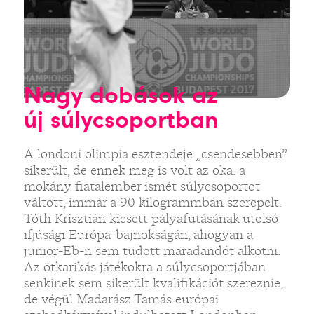
Nagy dobások az
új súlycsoportban
A londoni olimpia esztendeje „csendesebben”
sikerült, de ennek meg is volt az oka: a
mokány fiatalember ismét súlycsoportot
váltott, immár a 90 kilogrammban szerepelt.
Tóth Krisztián kiesett pályafutásának utolsó
ifjúsági Európa-bajnokságán, ahogyan a
junior-Eb-n sem tudott maradandót alkotni.
Az ötkarikás játékokra a súlycsoportjában
senkinek sem sikerült kvalifikációt szereznie,
de végül Madarász Tamás európai