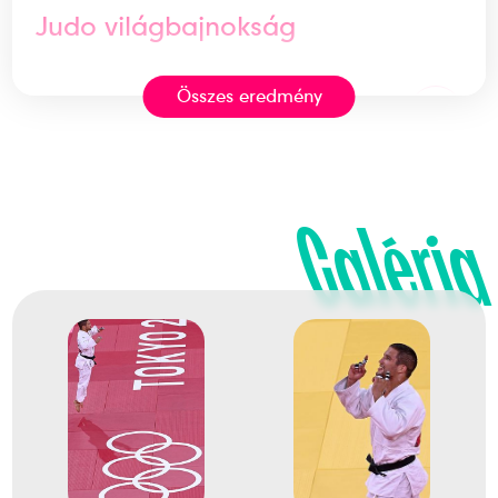
Judo világbajnokság
Összes eredmény
2
Egyéni 90kg
2016
2016. ápr.
Galéria
Kazany
Oroszország
Judo Európa-bajnokság
2
Egyéni 90kg