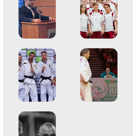
XXXI. nyári olimpiai játékok
9
Egyéni 90kg
2024
2024. júl.
Párizs
Franciaország
XXXIII. nyári olimpiai játékok
17
Egyéni 90kg