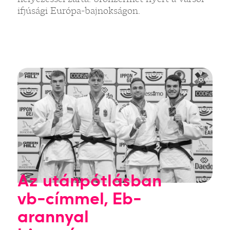
ifjúsági Európa-bajnokságon.
Az utánpótlásban
vb-címmel, Eb-
arannyal