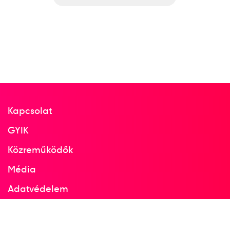
Kapcsolat
GYIK
Közreműködők
Média
Adatvédelem
Facebook
Instagram