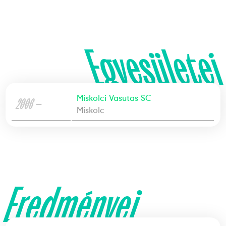
Egyesületei
Miskolci Vasutas SC
2006 —
Miskolc
Eredményei