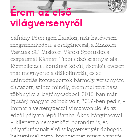
Érem az első
világversenyről
Sáfrány Péter igen fiatalon, már hatévesen
megismerkedett a cselgánccsal, a Miskolci
Vasutas SC-Miskolci Városi Sportiskola
csapatánál Kálmán Tibor edző szárnyai alatt.
Kiemelkedett kortársai közül, tizenkét évesen
már megnyerte a diákolimpiát, és az
utánpótlás korcsoportok bármely versenyére
elutazott, szinte mindig éremmel tért haza –
többnyire a legfényesebbel. 2018-ban már
ifjúsági magyar bajnok volt, 2019-ben pedig –
immár a versenyzéstől visszavonuló, és az
edzői pályára lépő Bartha Ákos irányításával
– kilépett a nemzetközi porondra is, és
pályafutásának első világversenyét dobogós
helyezéssel zárta: bronzérmet nyert a varsói