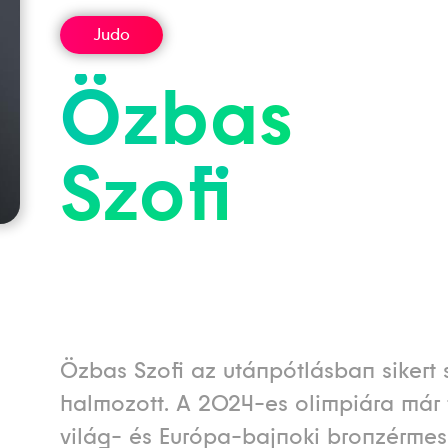
Judo
Özbas
Szofi
Özbas Szofi az utánpótlásban sikert s
halmozott. A 2024-es olimpiára már 
világ- és Európa-bajnoki bronzérmes