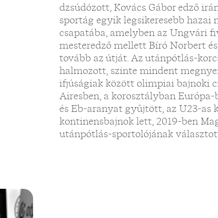
dzsúdózott, Kovács Gábor edző irán
sportág egyik legsikeresebb hazai
csapatába, amelyben az Ungvári fi
mesteredző mellett Bíró Norbert é
tovább az útját. Az utánpótlás-korc
halmozott, szinte mindent megnyert
ifjúságiak között olimpiai bajnoki 
Airesben, a korosztályban Európa-ba
és Eb-aranyat gyűjtött, az U23-as 
kontinensbajnok lett, 2019-ben Ma
utánpótlás-sportolójának választot