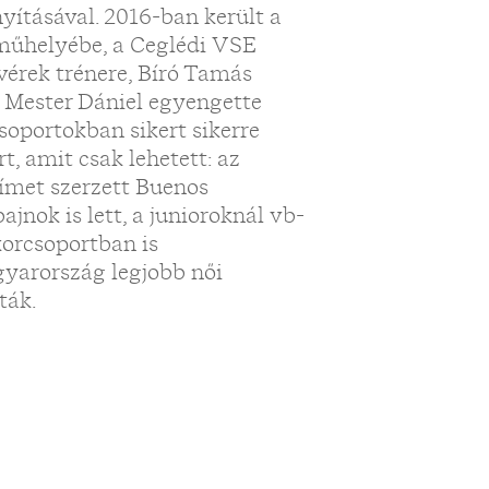
yításával. 2016-ban került a
 műhelyébe, a Ceglédi VSE
vérek trénere, Bíró Tamás
s Mester Dániel egyengette
soportokban sikert sikerre
, amit csak lehetett: az
címet szerzett Buenos
jnok is lett, a junioroknál vb-
korcsoportban is
gyarország legjobb női
ták.