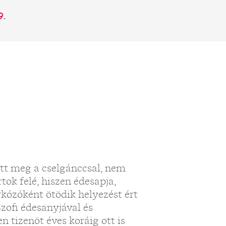
9.
tt meg a cselgánccsal, nem
tok felé, hiszen édesapja,
kózóként ötödik helyezést ért
Szofi édesanyjával és
en tizenöt éves koráig ott is