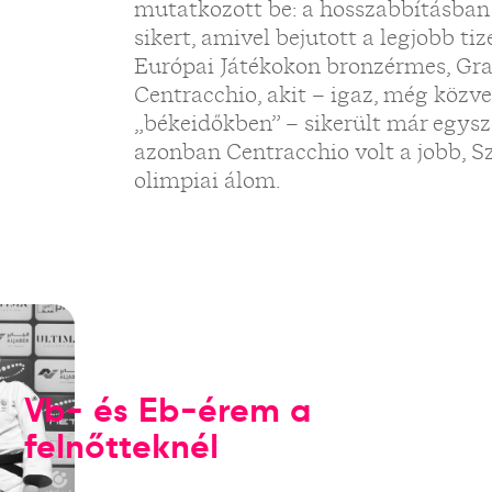
mutatkozott be: a hosszabbításban
sikert, amivel bejutott a legjobb ti
Európai Játékokon bronzérmes, Gra
Centracchio, akit – igaz, még közvet
„békeidőkben” – sikerült már egysz
azonban Centracchio volt a jobb, Sz
olimpiai álom.
Vb- és Eb-érem a
felnőtteknél