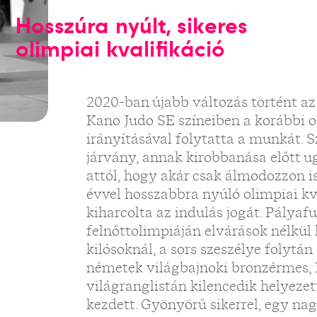
Hosszúra nyúlt, sikeres
olimpiai kvalifikáció
2020-ban újabb változás történt az
Kano Judo SE színeiben a korábbi 
irányításával folytatta a munkát. S
járvány, annak kirobbanása előtt u
attól, hogy akár csak álmodozzon is
évvel hosszabbra nyúló olimpiai kv
kiharcolta az indulás jogát. Pályaf
felnőttolimpiáján elvárások nélkül 
kilósoknál, a sors szeszélye folytá
németek világbajnoki bronzérmes, 
világranglistán kilencedik helyeze
kezdett. Gyönyörű sikerrel, egy na