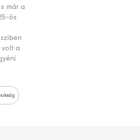
, s már a
25-ös
isziben
volt a
gyéni
nokság