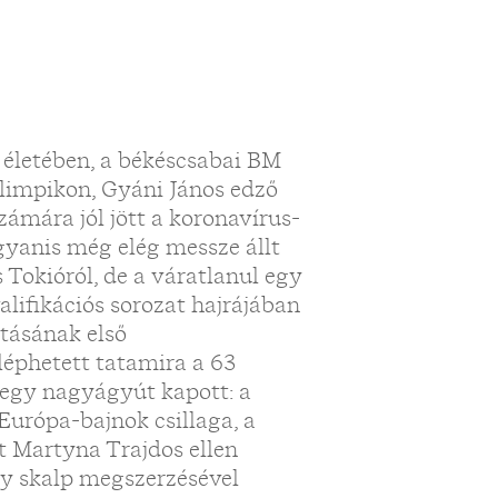
 életében, a békéscsabai BM
olimpikon, Gyáni János edző
zámára jól jött a koronavírus-
gyanis még elég messze állt
 Tokióról, de a váratlanul egy
alifikációs sorozat hajrájában
utásának első
léphetett tatamira a 63
n egy nagyágyút kapott: a
Európa-bajnok csillaga, a
tt Martyna Trajdos ellen
gy skalp megszerzésével