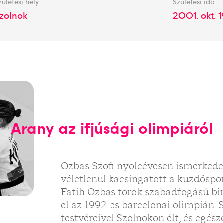
zületési hely
Születési idő
zolnok
2001. okt. 1
Arany az ifjúsági olimpiáról
Özbas Szofi nyolcévesen ismerkede
véletlenül kacsingatott a küzdőspor
Fatih Özbas török szabadfogású bir
el az 1992-es barcelonai olimpián. 
testvéreivel Szolnokon élt, és egész