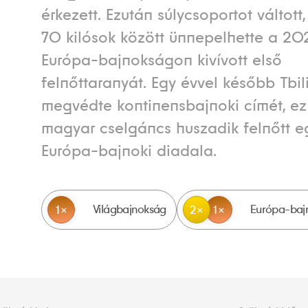
érkezett. Ezután súlycsoportot váltott
70 kilósok között ünnepelhette a 20
Európa-bajnokságon kivívott első
felnőttaranyát. Egy évvel később Tbil
megvédte kontinensbajnoki címét, ez 
magyar cselgáncs huszadik felnőtt e
Európa-bajnoki diadala.
Világbajnokság
Európa-baj
1
2
1