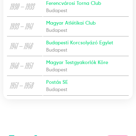
Ferencvárosi Torna Club
1930 — 1933
Budapest
Magyar Atlétikai Club
1933 — 1941
Budapest
Budapesti Korcsolyázó Egylet
1941 — 1946
Budapest
Magyar Testgyakorlók Köre
1946 — 1951
Budapest
Postás SE
1951 — 1958
Budapest