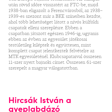
után rövid időre visszatért az FTC-be, majd
1938-ban eligazolt a Ferencvárosból, az 1938–
1939-es szezont már a BKE színeiben kezdte,
ahol több lehetőséget látott a nívós külföldi
csapatok elleni szereplésre. Ebben a
csapatban játszott egészen 1946-ig, ugyanis
ebben az évben az egyesület játékosai
testületileg kiléptek és együttesen, mint
komplett csapat jelentkeztek felvételre az
MTK egyesületénél. Klubcsapataival összesen
11-szer nyert bajnoki címet. Összesen 61-szer
szerepelt a magyar válogatottban.
Hircsák István a
gyeplabdázó