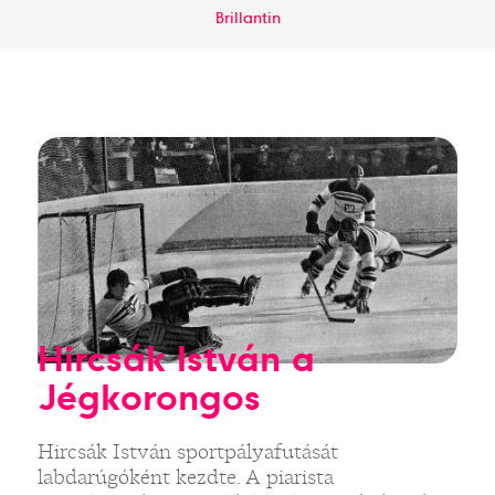
Brillantin
Hircsák István a
Jégkorongos
Hircsák István sportpályafutását
labdarúgóként kezdte. A piarista