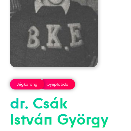
Jégkorong
Gyeplabda
dr.
Csák
István
György