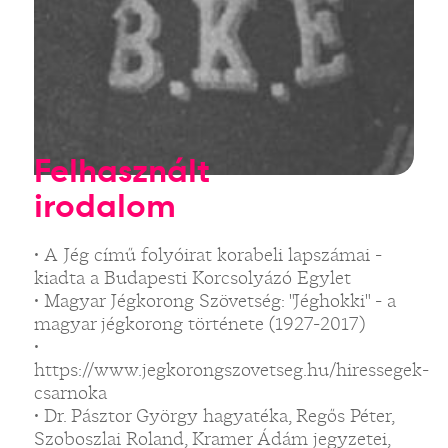
Felhasznált
irodalom
• A Jég című folyóirat korabeli lapszámai -
kiadta a Budapesti Korcsolyázó Egylet
• Magyar Jégkorong Szövetség: "Jéghokki" - a
magyar jégkorong története (1927-2017)
•
https://www.jegkorongszovetseg.hu/hiressegek-
csarnoka
• Dr. Pásztor György hagyatéka, Regős Péter,
Szoboszlai Roland, Kramer Ádám jegyzetei,