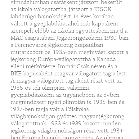
gimnáziumban csatárként játszott, bekerült
az iskola válogatottba, játszott a KISOK
labdarúgó bajnokságért. 14 éves korában
váltott a gyeplabdára, ahol már kapusként
szerepelt előbb az iskolai együttesben, majd a
MAC csapatában. Jégkorongozóként 1930-ban
a Ferencváros jégkorong csapatában
mutatkozott be. 1935-ben meghívást kapott a
jégkorong Európa-válogatottba a Kanada
elleni mérkőzésre. Immár Csák néven és a
BKE kapusaként magyar válogatott tagja lett.
A magyar válogatott tagjaként részt vett az
1936-os téli olimpián, valamint
gyeplabdázóként az ugyanebben az évben
megrendezett nyári olimpián is. 1935-ben és
1937-ben tagja volt a Főiskolás
világbajnokságon győztes magyar jégkorong
válogatottnak. 1933 és 1939 között minden
jégkorong világbajnokságon részt vett. 1934-
ben Európa bajnoki bronzérmes. Az olimpia