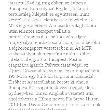
játszott 1946-ig, míg ebben az évben a
Budapesti Korcsolyázó Egylet játékosai
testületileg kiléptek és együttesen, mint
komplett csapat jelentkeztek felvételre az
MTK egyesületénél. A második világháború
után jelentős szerepet vállalt a
bombatámadás által sújtott városligeti
műjégpálya rendbehozatalában, majd később
a jégkorongsport vezetésében is. Az MTK
szakosztályának megszűnte után a többi
játékossal együtt a Budapesti Postás
csapatába igazolt. Pályafutását végül az
Újpest Dózsánál fejezte be jégkorongozóként.
1958-ban egy külföldi túra során disszidált.
Elsőként Ausztráliában kötött ki, ahol a
Budapest SC csapatának vezetőedzője lett
Sydney-ben. Innen Angliába vezetett útja,
ahol felvette a Hilton nevet. Fia Steve Hilton
2010-ben David Cameron brit miniszterelnök