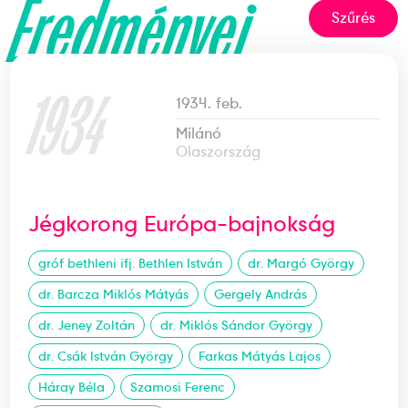
Eredményei
Szűrés
1934
1934. feb.
Milánó
Olaszország
Jégkorong Európa-bajnokság
gróf bethleni ifj. Bethlen István
dr. Margó György
dr. Barcza Miklós Mátyás
Gergely András
dr. Jeney Zoltán
dr. Miklós Sándor György
dr. Csák István György
Farkas Mátyás Lajos
Háray Béla
Szamosi Ferenc