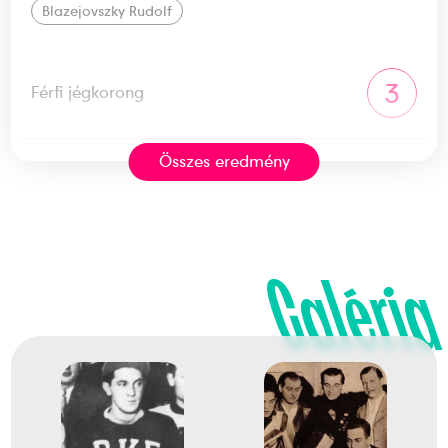
Blazejovszky Rudolf
3
Férfi jégkorong
Összes eredmény
1936
1936. feb.
Garmisch-Partenkirchen
Németország
Galéria
IV. téli olimpiai játékok
dr. Barcza Miklós Mátyás
Gergely András
dr. Gergely László
Helmeczi Frigyes József
dr. Jeney Zoltán
Minder Sándor