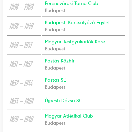
Ferencvárosi Torna Club
1936 — 1938
Budapest
Budapesti Korcsolyázó Egylet
1938 — 1946
Budapest
Magyar Testgyakorlók Köre
1946 — 1951
Budapest
Postás Közhír
1951 — 1952
Budapest
Postás SE
1952 — 1954
Budapest
1955 — 1958
Újpesti Dózsa SC
Magyar Atlétikai Club
1929 — 1930
Budapest