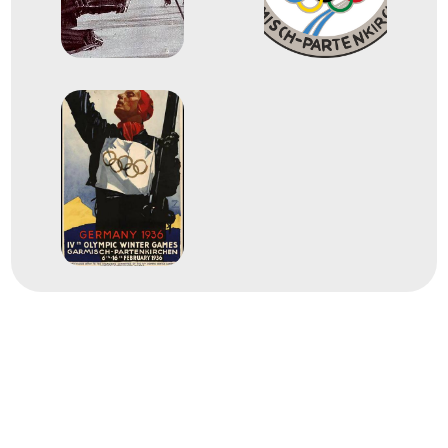
Bácskai Béla
Berkes Zoltán
dr. Bikár Deján
Cerva László
dr. Konorót Gyula Szilveszter
Lifka Gusztáv
Lifka Róbert Alajos
dr. Márffy-Mantuano Tamás
dr. Margó György
dr. Miklós Ferenc
gróf dr. Teleki Géza Pál Rudolf
dr. Turcsányi Zoltán Mihály Ferenc Peregrin
dr. Csák István György
Háray Béla
Szamosi Ferenc
Férfi
Helyezetlen
1934
1934. feb.
Milánó
Olaszország