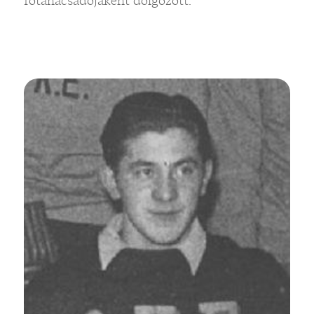
főtanácsadójaként dolgozott.