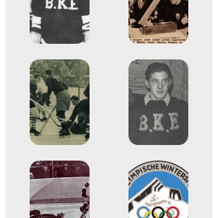
dr. Miklós Sándor György
Monostori Ferenc Pál Antal
Róna László
dr. Csák István György
Farkas Mátyás Lajos
Háray Béla
Szamosi Ferenc
7
Férfi jégkorong
1936
1936. aug.
Berlin
Németország
XI. nyári olimpiai játékok