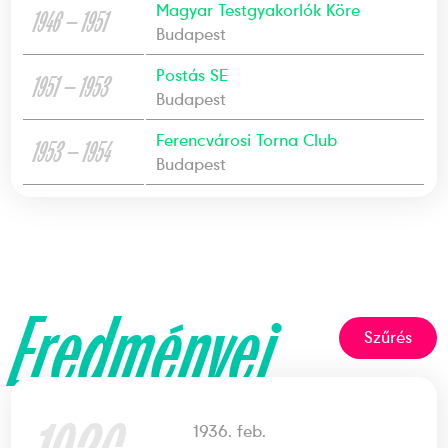
Magyar Testgyakorlók Köre
1946 — 1951
Budapest
Postás SE
1951 — 1953
Budapest
Ferencvárosi Torna Club
1953 — 1954
Budapest
Eredményei
Szűrés
1936. feb.