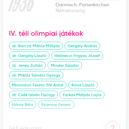
1936
Garmisch-Partenkirchen
Németország
IV. téli olimpiai játékok
dr. Barcza Miklós Mátyás
Gergely András
dr. Gergely László
Helmeczi Frigyes József
dr. Jeney Zoltán
Minder Sándor
dr. Miklós Sándor György
Monostori Ferenc Pál Antal
Róna László
dr. Csák István György
Farkas Mátyás Lajos
Háray Béla
Szamosi Ferenc
7
Férfi jégkorong