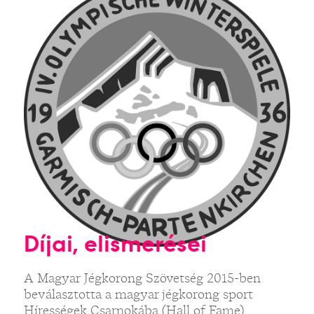
Díjai, elismerései
A Magyar Jégkorong Szövetség 2015-ben
beválasztotta a magyar jégkorong sport
Hírességek Csarnokába (Hall of Fame).