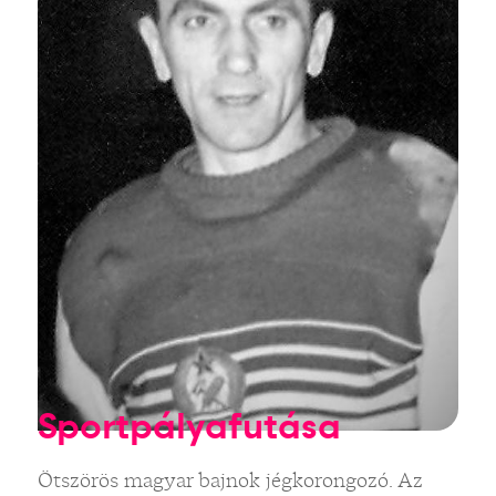
Sportpályafutása
Ötszörös magyar bajnok jégkorongozó. Az