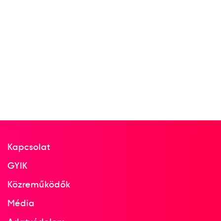
dr. Csák István György
Háray Béla
Szamosi Ferenc
dr. Békési Pál
Erdődy Győző
Gáti László
Hubay István
Pálfalvy Jenő
7
Férfi jégkorong
1939
1939. feb.
Zürich, Bázel
Kapcsolat
Svájc
GYIK
Közreműködők
Jégkorong-világbajnokság
Média
dr. Barcza Miklós Mátyás
Gergely András