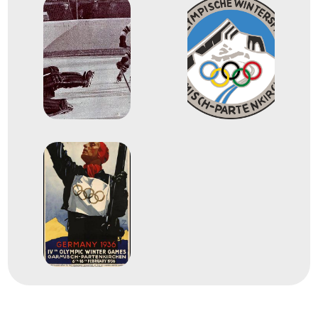
Háray Béla
Szamosi Ferenc
7
Férfi jégkorong
1938
1938. feb.
Prága
Csehszlovákia
Jégkorong-világbajnokság
dr. Margó György
dr. Barcza Miklós Mátyás
Helmeczi Frigyes József
dr. Jeney Zoltán
dr. Miklós Sándor György
Róna László