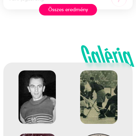
Összes eredmény
1936
1936. feb.
Garmisch-Partenkirchen
Németország
Galéria
Jégkorong-világbajnokság
dr. Barcza Miklós Mátyás
Gergely András
dr. Gergely László
Helmeczi Frigyes József
dr. Jeney Zoltán
Minder Sándor
dr. Miklós Sándor György
Monostori Ferenc Pál Antal
Róna László
dr. Csák István György
Farkas Mátyás Lajos