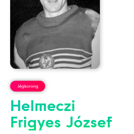
Jégkorong
Helmeczi
Frigyes
József