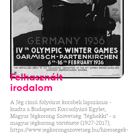
Felhasznált
irodalom
A Jég című folyóirat korabeli lapszámai -
kiadta a Budapesti Korcsolyázó Egylet,
Magyar Jégkorong Szövetség: "Jéghokki" - a
magyar jégkorong története (1927-2017),
https://www.jegkorongszovetseg.hu/hiressegek-