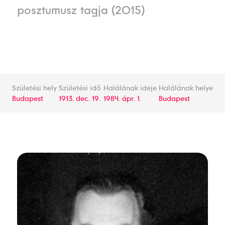
posztumusz tagja (2015)
Születési hely
Születési idő
Halálának ideje
Halálának helye
Budapest
1913. dec. 19.
1984. ápr. 1.
Budapest