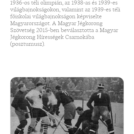
1936-os téli olimpián, az 1938-as és 1939-es
világbajnokságokon, valamint az 1939-es téli
főiskolai világbajnokságon képviselte
Magyarországot. A Magyar Jégkorong
Szövetség 2015-ben beválasztotta a Magyar
Jégkorong Hírességek Csarnokába
(posztumusz).