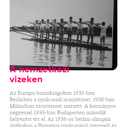
A nemzetközi
vizeken
Az Európa-bajnokságokon 1935-ben
Berlinben a nyolcassal aranyérmet, 1938-ban
Milánóban ezüstérmet szerzett. A kormányos
négyessel 1933-ban Budapesten második
helyezést ért el. Az 1936-os berlini olimpiai
játékokon a Pannónia nyolcasával szerepelt és