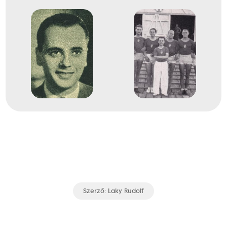
1938
1938. szept.
Milano
Olaszország
Evezés Európa-bajnokság
Alapy Gábor Sámuel
Dr. Ballya Hugó
Győry Károly
Kapossy Imre
Kereszthy Ervin Vilmos
dr. Mamusich Tibor
Szabó László
Szendey Antal Gyula
Bartók Ernő
Szerző:
Laky Rudolf
2
Evezős Nyolcas (8+)