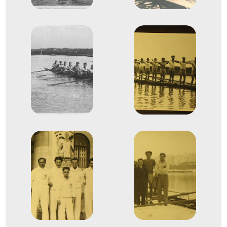
1
Evezős Nyolcas (8+)
1933
1933. aug.
Budapest
Evezés Európa-bajnokság
Dr. Ballya Hugó
Kereszthy Ervin Vilmos
Szabó László
Hollósi Frigyes
Dr. Gyurkóczy Károly
Evezős Kormányos négyes
2
(4+)