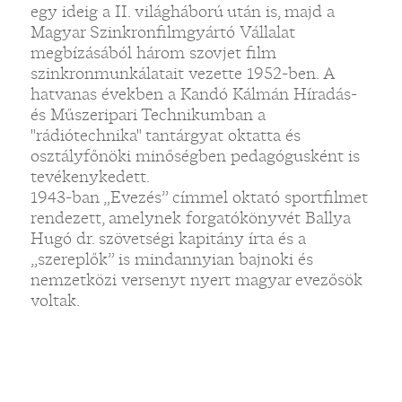
egy ideig a II. világháború után is, majd a
Magyar Szinkronfilmgyártó Vállalat
megbízásából három szovjet film
szinkronmunkálatait vezette 1952-ben. A
hatvanas években a Kandó Kálmán Híradás-
és Műszeripari Technikumban a
"rádiótechnika" tantárgyat oktatta és
osztályfőnöki minőségben pedagógusként is
tevékenykedett.
1943-ban „Evezés” címmel oktató sportfilmet
rendezett, amelynek forgatókönyvét Ballya
Hugó dr. szövetségi kapitány írta és a
„szereplők” is mindannyian bajnoki és
nemzetközi versenyt nyert magyar evezősök
voltak.