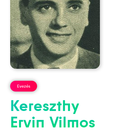
Evezés
Kereszthy
Ervin
Vilmos