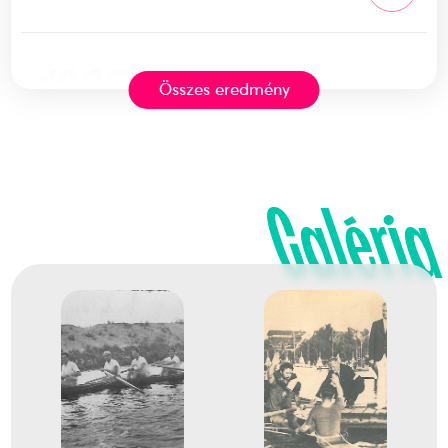
1935
1935. aug.
Összes eredmény
Berlin (Grünau)
Németország
Galéria
Evezés Európa-bajnokság
Alapy Gábor Sámuel
Dr. Ballya Hugó
Domonkos Pál Antal
Kapossy Imre
Kereszthy Ervin Vilmos
dr. Korompay Sándor
Szabó László
Szendey Antal Gyula
Hollósi Frigyes