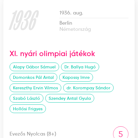
1936
1936. aug.
Berlin
Németország
XI. nyári olimpiai játékok
Alapy Gábor Sámuel
Dr. Ballya Hugó
Domonkos Pál Antal
Kapossy Imre
Kereszthy Ervin Vilmos
dr. Korompay Sándor
Szabó László
Szendey Antal Gyula
Hollósi Frigyes
5
Evezős Nyolcas (8+)