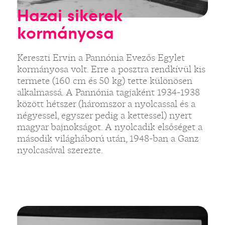
Hazai sikerek
kormányosa
Kereszti Ervin a Pannónia Evezős Egylet
kormányosa volt. Erre a posztra rendkívül kis
termete (160 cm és 50 kg) tette különösen
alkalmassá. A Pannónia tagjaként 1934-1938
között hétszer (háromszor a nyolcassal és a
négyessel, egyszer pedig a kettessel) nyert
magyar bajnokságot. A nyolcadik elsőséget a
második világháború után, 1948-ban a Ganz
nyolcasával szerezte.