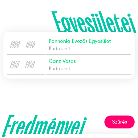
Egyesületei
Pannonia Evezős Egyesület
1930 — 1940
Budapest
Ganz Vasas
1945 — 1948
Budapest
Eredményei
Szűrés