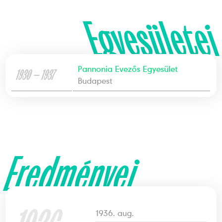
Egyesületei
Pannonia Evezős Egyesület
1930 — 1937
Budapest
Eredményei
1936. aug.