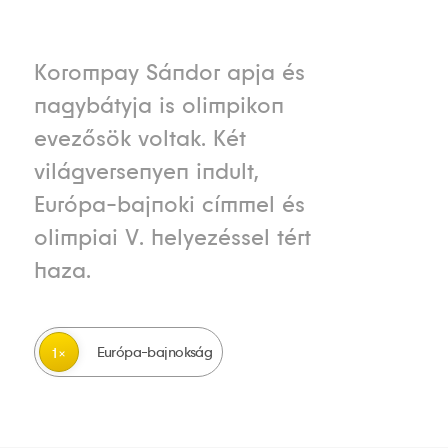
Korompay Sándor apja és
nagybátyja is olimpikon
evezősök voltak. Két
világversenyen indult,
Európa-bajnoki címmel és
olimpiai V. helyezéssel tért
haza.
Európa-bajnokság
1