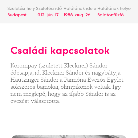
Születési hely
Születési idő
Halálának ideje
Halálának helye
Budapest
1912. jún. 17.
1986. aug. 26.
Balatonfüzfő
Családi kapcsolatok
Korompay (született Kleckner) Sándor
édesapja, id. Kleckner Sándor és nagybátyja
Hautzinger Sándor a Pannóna Evezős Egylet
sokszoros bajnokai, olimpikonok voltak. Így
nem meglepő, hogy az ifjabb Sándor is az
evezést választotta.