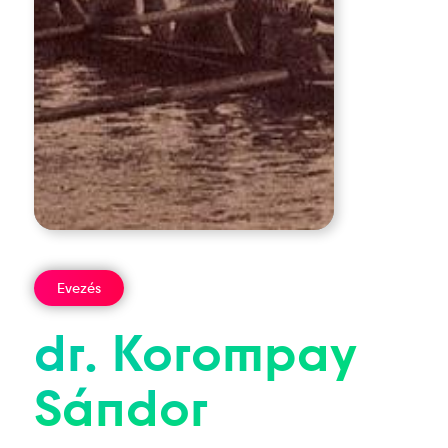
Evezés
dr.
Korompay
Sándor