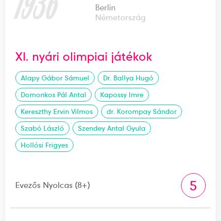
1936
Berlin
Németország
XI. nyári olimpiai játékok
Alapy Gábor Sámuel
Dr. Ballya Hugó
Domonkos Pál Antal
Kapossy Imre
Kereszthy Ervin Vilmos
dr. Korompay Sándor
Szabó László
Szendey Antal Gyula
Hollósi Frigyes
5
Evezős Nyolcas (8+)