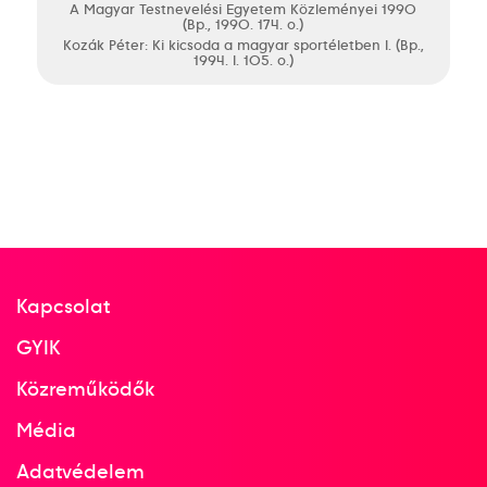
A Magyar Testnevelési Egyetem Közleményei 1990
(Bp., 1990. 174. o.)
Kozák Péter: Ki kicsoda a magyar sportéletben I. (Bp.,
1994. I. 105. o.)
Kapcsolat
GYIK
Közreműködők
Média
Adatvédelem