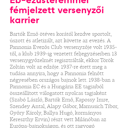
fémjelzett versenyzői
karrier
Bartók Ernő ötéves korától kezdve sportolt,
úszott és atletizált, azt követte az evezés. A
Pannonia Evezős Club versenyzője volt 1935-
től, a klub 1939-ig vezetett feljegyzéseiben 13
versenygyőzelmét regisztrálták, ekkor Török
Zoltán volt az edzője. 1937-re érett meg a
tudása annyira, hogy a Pannonia felnőtt
négyesében országos bajnok lett. 1938-ban a
Pannonia EC és a Hungária EE tagjaiból
összeállított válogatott nyolcas tagjaként
(Szabó László, Bartók Ernő, Kapossy Imre,
Szendey Antal, Alapy Gábor, Mamusich Tibor,
Győry Károly, Ballya Hugó, kormányos
Kereszthy Ervin) részt vett Milánóban az
Európa-bajnokságon, és ott ragyogó