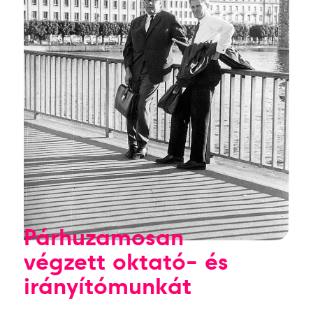
Párhuzamosan
végzett oktató- és
irányítómunkát