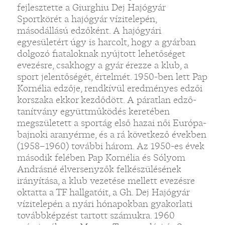
fejlesztette a Giurghiu Dej Hajógyár
Sportkörét a hajógyár vízitelepén,
másodállású edzőként. A hajógyári
egyesületért úgy is harcolt, hogy a gyárban
dolgozó fiataloknak nyújtott lehetőséget
evezésre, csakhogy a gyár érezze a klub, a
sport jelentőségét, értelmét. 1950-ben lett Pap
Kornélia edzője, rendkívül eredményes edzői
korszaka ekkor kezdődött. A páratlan edző-
tanítvány együttműködés keretében
megszületett a sportág első hazai női Európa-
bajnoki aranyérme, és a rá következő években
(1958–1960) további három. Az 1950-es évek
második felében Pap Kornélia és Sólyom
Andrásné élversenyzők felkészülésének
irányítása, a klub vezetése mellett evezésre
oktatta a TF hallgatóit, a Gh. Dej Hajógyár
vízitelepén a nyári hónapokban gyakorlati
továbbképzést tartott számukra. 1960