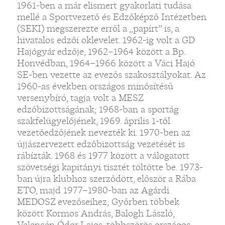
1961-ben a már elismert gyakorlati tudása
mellé a Sportvezető és Edzőképző Intézetben
(SEKI) megszerezte erről a „papírt” is, a
hivatalos edzői oklevelet. 1962-ig volt a GD
Hajógyár edzője, 1962–1964 között a Bp.
Honvédban, 1964–1966 között a Váci Hajó
SE-ben vezette az evezős szakosztályokat. Az
1960-as években országos minősítésű
versenybíró, tagja volt a MESZ
edzőbizottságának; 1968-ban a sportág
szakfelügyelőjének, 1969. április 1-től
vezetőedzőjének nevezték ki. 1970-ben az
újjászervezett edzőbizottság vezetését is
rábízták. 1968 és 1977 között a válogatott
szövetségi kapitányi tisztét töltötte be. 1973-
ban újra klubhoz szerződött, először a Rába
ETO, majd 1977–1980-ban az Agárdi
MEDOSZ evezőseihez; Győrben többek
között Kormos András, Balogh László,
Velencén Ódor Lajos, többszörös országos