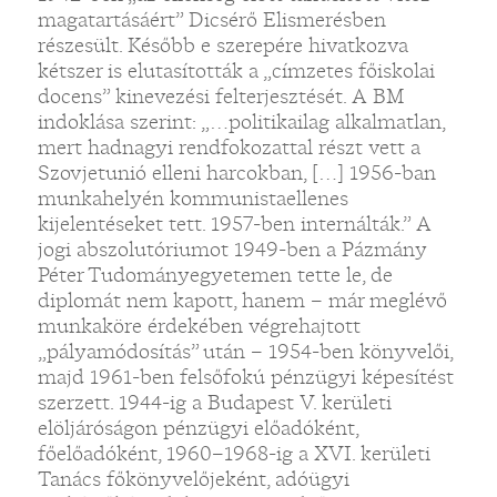
magatartásáért” Dicsérő Elismerésben
részesült. Később e szerepére hivatkozva
kétszer is elutasították a „címzetes főiskolai
docens” kinevezési felterjesztését. A BM
indoklása szerint: „…politikailag alkalmatlan,
mert hadnagyi rendfokozattal részt vett a
Szovjetunió elleni harcokban, […] 1956-ban
munkahelyén kommunistaellenes
kijelentéseket tett. 1957-ben internálták.” A
jogi abszolutóriumot 1949-ben a Pázmány
Péter Tudományegyetemen tette le, de
diplomát nem kapott, hanem – már meglévő
munkaköre érdekében végrehajtott
„pályamódosítás” után – 1954-ben könyvelői,
majd 1961-ben felsőfokú pénzügyi képesítést
szerzett. 1944-ig a Budapest V. kerületi
elöljáróságon pénzügyi előadóként,
főelőadóként, 1960–1968-ig a XVI. kerületi
Tanács főkönyvelőjeként, adóügyi