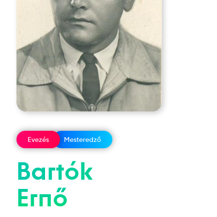
Evezés
Mesteredző
Bartók
Ernő