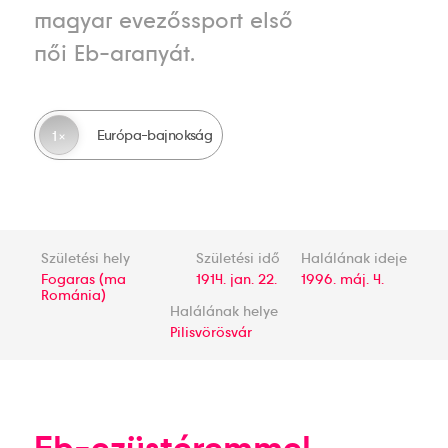
magyar evezőssport első
női Eb-aranyát.
Európa-bajnokság
1
Születési hely
Születési idő
Halálának ideje
Fogaras (ma
1914. jan. 22.
1996. máj. 4.
Románia)
Halálának helye
Pilisvörösvár
Eb-ezüstéremmel