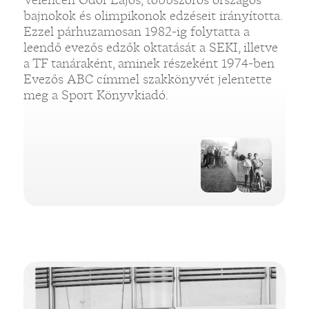
bajnokok és olimpikonok edzéseit irányította.
Ezzel párhuzamosan 1982-ig folytatta a
leendő evezős edzők oktatását a SEKI, illetve
a TF tanáraként, aminek részeként 1974-ben
Evezős ABC címmel szakkönyvét jelentette
meg a Sport Könyvkiadó.