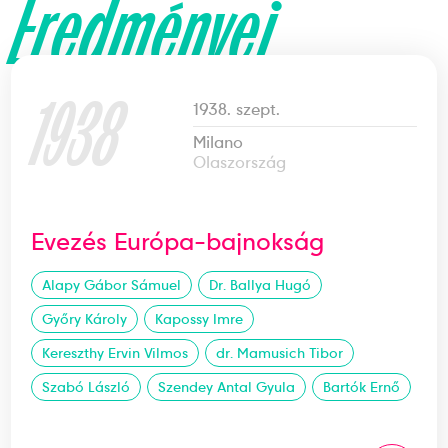
Eredményei
1938
1938. szept.
Milano
Olaszország
Evezés Európa-bajnokság
Alapy Gábor Sámuel
Dr. Ballya Hugó
Győry Károly
Kapossy Imre
Kereszthy Ervin Vilmos
dr. Mamusich Tibor
Szabó László
Szendey Antal Gyula
Bartók Ernő