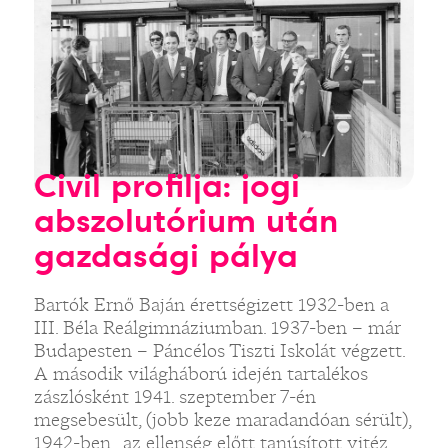
Civil profilja: jogi
abszolutórium után
gazdasági pálya
Bartók Ernő Baján érettségizett 1932-ben a
III. Béla Reálgimnáziumban. 1937-ben – már
Budapesten – Páncélos Tiszti Iskolát végzett.
A második világháború idején tartalékos
zászlósként 1941. szeptember 7-én
megsebesült, (jobb keze maradandóan sérült),
1942-ben „az ellenség előtt tanúsított vitéz