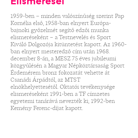
Elismerései
1959-ben – minden valószínűség szerint Pap
Kornélia első, 1958-ban elnyert Európa-
bajnoki győzelmét segítő edzői munka
elismeréseként – a Testnevelés és Sport
Kiváló Dolgozója kitüntetést kapott. Az 1960-
ban elnyert mesteredző cím után 1968.
december 8-án, a MESZ 75 éves jubileumi
közgyűlésén a Magyar Népköztársaság Sport
Érdemérem bronz fokozatát vehette át
Csanádi Árpádtól, az MTST
elnökhelyettesétől. Oktatói tevékenysége
elismeréseként 1991-ben a TF címzetes
egyetemi tanárává nevezték ki; 1992-ben
Kemény Ferenc-díjat kapott.