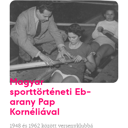
Magyar
sporttörténeti Eb-
arany Pap
Kornéliával
1948 és 1962 között versenyklubbá