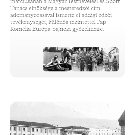
márciusában a Magyar Testnevelési és Sport
Tanács elnöksége a mesteredzői cím
adományozásával ismerte el addigi edzői
tevékenységét, különös tekintettel Pap
Kornélia Európa-bajnoki győzelmeire.