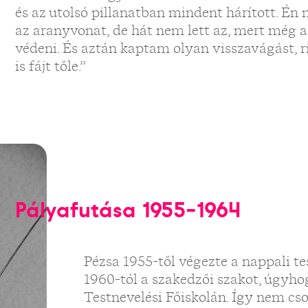
és az utolsó pillanatban mindent hárított. Én
az aranyvonat, de hát nem lett az, mert még a
védeni. És aztán kaptam olyan visszavágást, 
is fájt tőle.”
Pályafutása 1955-1964
Pézsa 1955-től végezte a nappali te
1960-tól a szakedzői szakot, úgyhog
Testnevelési Főiskolán. Így nem cso