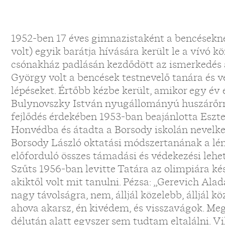
1952-ben 17 éves gimnazistaként a bencésekné
volt) egyik barátja hívására került le a vívó kö
csónakház padlásán kezdődött az ismerkedés 
György volt a bencések testnevelő tanára és v
lépéseket. Értőbb kézbe került, amikor egy év e
Bulynovszky István nyugállományú huszárőrna
fejlődés érdekében 1953-ban beajánlotta Esz
Honvédba és átadta a Borsody iskolán nevelke
Borsody László oktatási módszertanának a lé
előforduló összes támadási és védekezési lehe
Szűts 1956-ban levitte Tatára az olimpiára k
akiktől volt mit tanulni. Pézsa: „Gerevich Ala
nagy távolságra, nem, álljál közelebb, álljál k
ahova akarsz, én kivédem, és visszavágok. M
délután alatt egyszer sem tudtam eltalálni. V