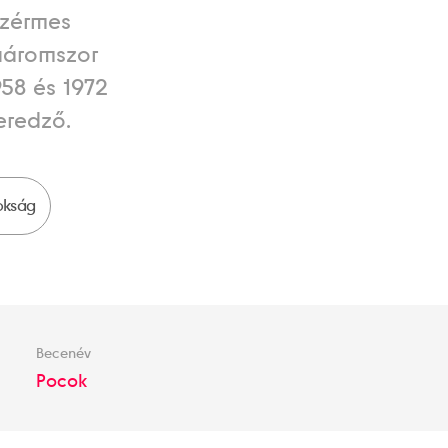
nzérmes
 háromszor
958 és 1972
eredző.
okság
Becenév
Pocok