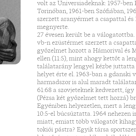
volt az Universiadeknak: 1957-ben
Torinóban, 1961-ben Szófiában, 19
szerzett aranyérmet a csapattal és
megnyerte.
27 évesen került be a válogatottba
vb-n ezüstérmet szerzett a csapatta
győzelmet hozott a Hámorival és M
ellen (11:5), mint ahogy kettőt a len
találatarány lengyel kézbe juttatta
helyet érte el. 1963-ban a gdanski
harmadszor is alul maradt találata
61:68 a szovjeteknek kedvezett, így
(Pézsa két győzelmet tett hozzá) br
Egyéniben helyezetlen, mert a len
10:5-el búcsúztatta. 1964 nehezen 
miatt, emiatt több válogatót kihag
tokiói pástra? Egyik társa sportsze