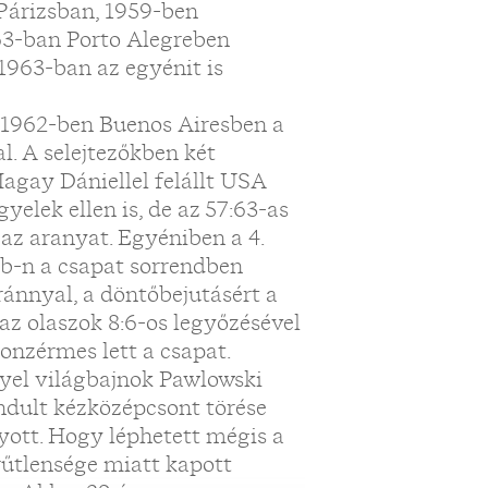
 Párizsban, 1959-ben
63-ban Porto Alegreben
 1963-ban az egyénit is
. 1962-ben Buenos Airesben a
l. A selejtezőkben két
agay Dániellel felállt USA
gyelek ellen is, de az 57:63-as
 az aranyat. Egyéniben a 4.
 vb-n a csapat sorrendben
ránnyal, a döntőbejutásért a
 az olaszok 8:6-os legyőzésével
onzérmes lett a csapat.
gyel világbajnok Pawlowski
indult kézközépcsont törése
yott. Hogy léphetett mégis a
rűtlensége miatt kapott