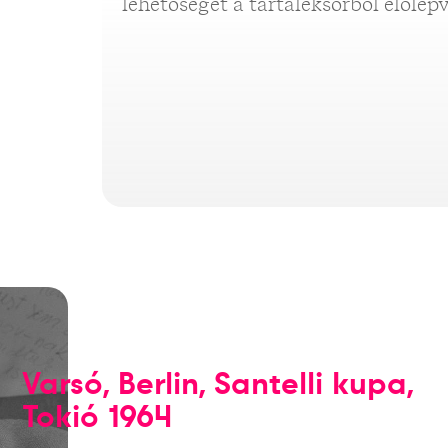
lehetőséget a tartaléksorból előlép
Varsó, Berlin, Santelli kupa,
Tokió 1964