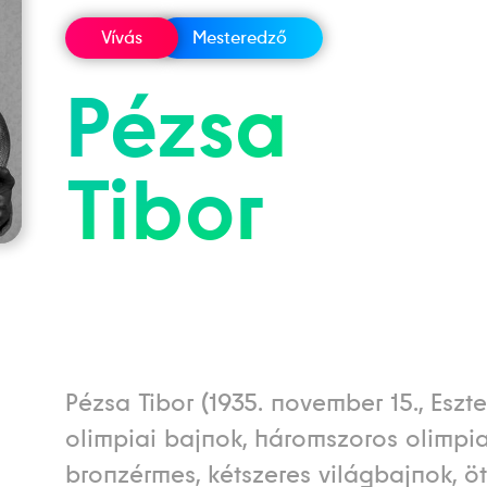
Vívás
Mesteredző
Pézsa
Tibor
Pézsa Tibor (1935. november 15., Eszt
olimpiai bajnok, háromszoros olimpia
bronzérmes, kétszeres világbajnok, ö