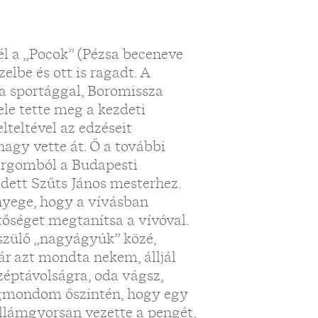
l a „Pocok” (Pézsa beceneve
zelbe és ott is ragadt. A
a sportággal, Boromissza
ele tette meg a kezdeti
lteltével az edzéseit
gy vette át. Ő a további
tergomból a Budapesti
dett Szűts János mesterhez.
nyege, hogy a vívásban
tőséget megtanítsa a vívóval.
észülő „nagyágyúk” közé,
dár azt mondta nekem, álljál
özéptávolságra, oda vágsz,
egmondom őszintén, hogy egy
illámgyorsan vezette a pengét,