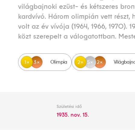
világbajnoki ezüst- és kétszeres bro
kardvívó. Három olimpián vett részt,
volt az év vívója (1964, 1966, 1970). 1
közt szerepelt a válogatottban. Mest
Olimpia
Világbajn
1
3
2
5
2
Születési idő
1935. nov. 15.