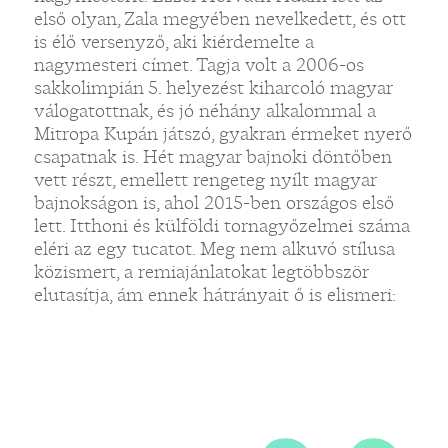
első olyan, Zala megyében nevelkedett, és ott
is élő versenyző, aki kiérdemelte a
nagymesteri címet. Tagja volt a 2006-os
„
sakkolimpián 5. helyezést kiharcoló magyar
válogatottnak, és jó néhány alkalommal a
Mitropa Kupán játszó, gyakran érmeket nyerő
„
csapatnak is. Hét magyar bajnoki döntőben
vett részt, emellett rengeteg nyílt magyar
bajnokságon is, ahol 2015-ben országos első
lett. Itthoni és külföldi tornagyőzelmei száma
eléri az egy tucatot. Meg nem alkuvó stílusa
közismert, a remiajánlatokat legtöbbször
elutasítja, ám ennek hátrányait ő is elismeri: