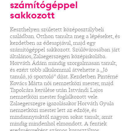
számítógéppel
sakkozott
Keszthelyen született középosztálybeli
családban. Otthon tanulta meg a lépéseket, és
kezdetben az édesapjával, majd egy
számítógéppel sakkozott. Szülővárosában járt
általános, Zalaegerszegen középiskolába.
Horváth Ádám mindig szorgalmasan tanult,
és ezért több alkalommal átvehette a „Jó
tanuló, jó sportoló” díjat. Kezdetben Pintérné
Kovács Márta női nemzetközi mester, majd
Tapolcára kerülése után Istvándi Lajos
nemzetközi mester foglalkozott vele.
Zalaegerszegre igazolásakor Horváth Gyula
nemzetközi mester lett az edzője, és
mindannyiuktól nagyon sokat tanult, amit
mindig mindenhol elmondott. A fentiek
eredményeként számos korosztályos