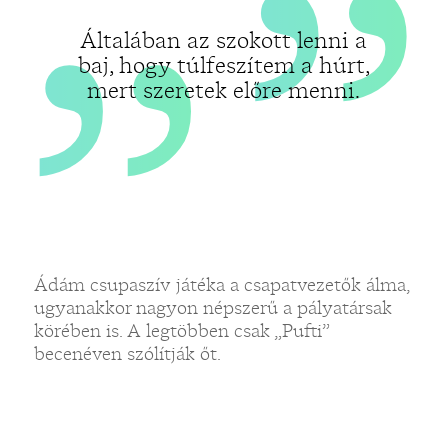
Általában az szokott lenni a
baj, hogy túlfeszítem a húrt,
mert szeretek előre menni.
Ádám csupaszív játéka a csapatvezetők álma,
ugyanakkor nagyon népszerű a pályatársak
körében is. A legtöbben csak „Pufti”
becenéven szólítják őt.