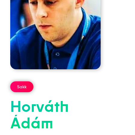
Sakk
Horváth
Ádám