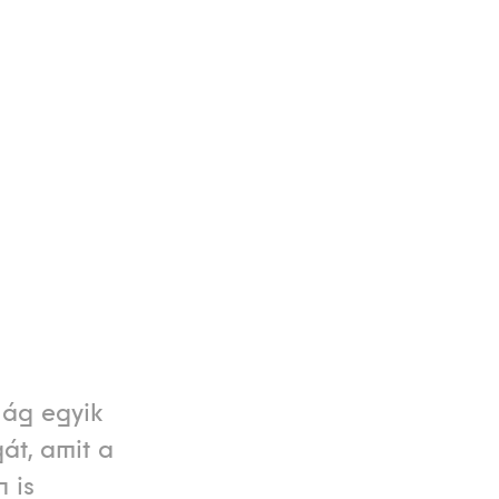
lág egyik
át, amit a
 is