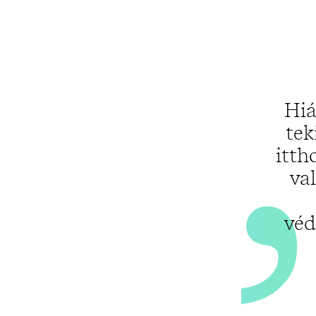
Hiá
tek
itth
va
véd