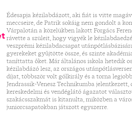
Édesapja kézilabdázott, aki fiát is vitte mag
meccseire, de Patrik sokáig nem gondolt a ko
Várpalotán a közelükben lakott Forgács Feren
et
rávette a szüleit, hogy vigyék le kézilabdaedz
veszprémi kézilabdacsapat utánpótlásbázisára
gyerekeket gyűjtötte össze, és szinte akadémi
taníttatta őket. Már általános iskola hetedik 
kézilabdázó lesz, az országos utánpótlásvers
díjat, többször volt gólkirály és a torna legjo
Jendrassik-Venesz Technikumba jelentkezett, d
kereskedelmi és vendéglátó ágazatot választott
szakácsszakmát is kitanulta, miközben a város
juniorcsapatokban játszott egyszerre.