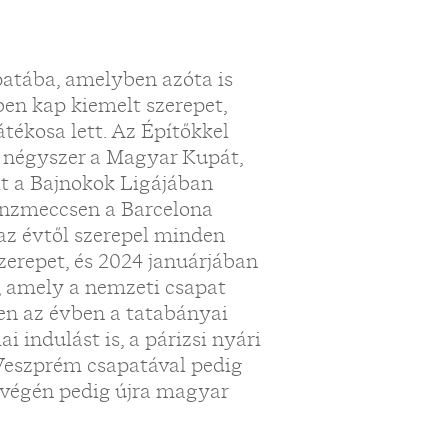
atába, amelyben azóta is
ben kap kiemelt szerepet,
átékosa lett. Az Építőkkel
 négyszer a Magyar Kupát,
lt a Bajnokok Ligájában
onzmeccsen a Barcelona
 az évtől szerepel minden
zerepet, és 2024 januárjában
, amely a nemzeti csapat
en az évben a tatabányai
i indulást is, a párizsi nyári
 Veszprém csapatával pedig
 végén pedig újra magyar