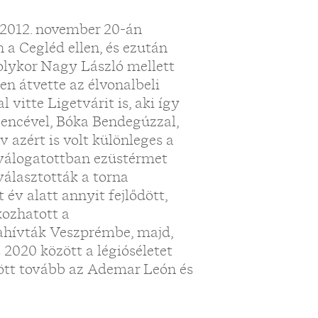
t 2012. november 20-án
a Cegléd ellen, és ezután
 olykor Nagy László mellett
en átvette az élvonalbeli
vitte Ligetvárit is, aki így
Bencével, Bóka Bendegúzzal,
 azért is volt különleges a
válogatottban ezüstérmet
választották a torna
év alatt annyit fejlődött,
kozhatott a
zahívták Veszprémbe, majd,
 2020 között a légióséletet
dött tovább az Ademar León és