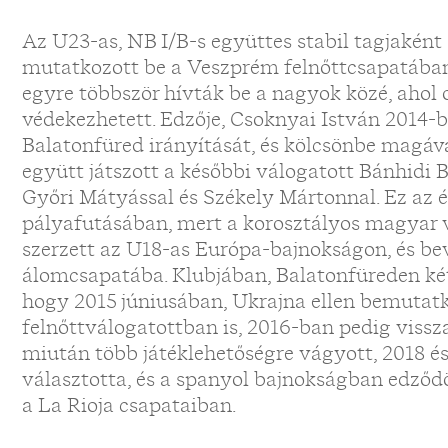
Az U23-as, NB I/B-s együttes stabil tagjakén
mutatkozott be a Veszprém felnőttcsapatában 
egyre többször hívták be a nagyok közé, ahol
védekezhetett. Edzője, Csoknyai István 2014-b
Balatonfüred irányítását, és kölcsönbe magával 
együtt játszott a későbbi válogatott Bánhidi 
Győri Mátyással és Székely Mártonnal. Ez az év
pályafutásában, mert a korosztályos magyar 
szerzett az U18-as Európa-bajnokságon, és be
álomcsapatába. Klubjában, Balatonfüreden két 
hogy 2015 júniusában, Ukrajna ellen bemutat
felnőttválogatottban is, 2016-ban pedig viss
miután több játéklehetőségre vágyott, 2018 és
választotta, és a spanyol bajnokságban edző
a La Rioja csapataiban.