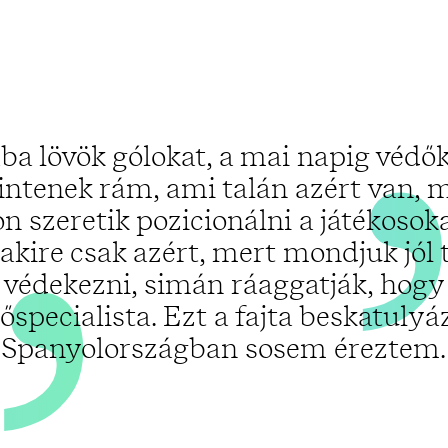
„
ba lövök gólokat, a mai napig védő
intenek rám, ami talán azért van, 
on szeretik pozicionálni a játékosoka
lakire csak azért, mert mondjuk jól 
védekezni, simán ráaggatják, hogy
őspecialista. Ezt a fajta beskatulyá
Spanyolországban sosem éreztem.