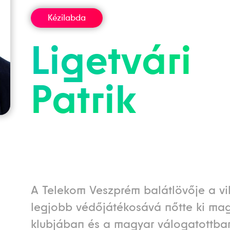
Kézilabda
Ligetvári
Patrik
A Telekom Veszprém balátlövője a vi
legjobb védőjátékosává nőtte ki mag
klubjában és a magyar válogatottban