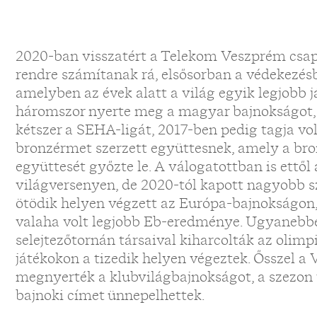
2020-ban visszatért a Telekom Veszprém csap
rendre számítanak rá, elsősorban a védekezés
amelyben az évek alatt a világ egyik legjobb j
háromszor nyerte meg a magyar bajnokságot,
kétszer a SEHA-ligát, 2017-ben pedig tagja vo
bronzérmet szerzett együttesnek, amely a br
együttesét győzte le. A válogatottban is ettől
világversenyen, de 2020-tól kapott nagyobb s
ötödik helyen végzett az Európa-bajnokságon
valaha volt legjobb Eb-eredménye. Ugyanebb
selejtezőtornán társaival kiharcolták az olimpia
játékokon a tizedik helyen végeztek. Ősszel a
megnyerték a klubvilágbajnokságot, a szezon
bajnoki címet ünnepelhettek.