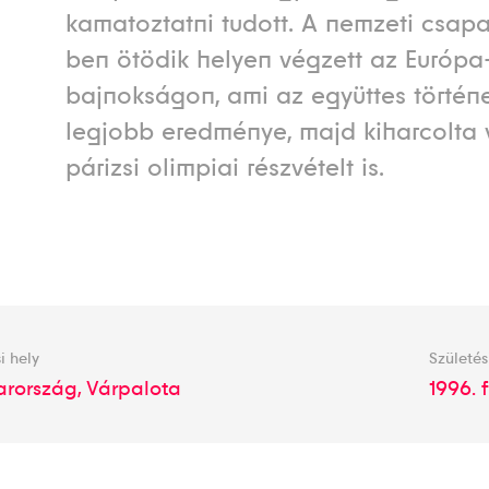
kamatoztatni tudott. A nemzeti csap
ben ötödik helyen végzett az Európa
bajnokságon, ami az együttes történ
legjobb eredménye, majd kiharcolta 
párizsi olimpiai részvételt is.
i hely
Születés
rország, Várpalota
1996. f