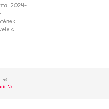
attal 2024-
-
etének
vele a
i idő
eb. 13.