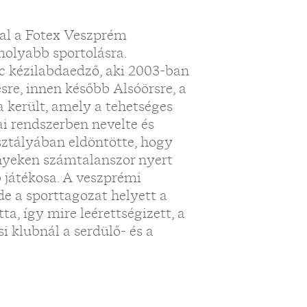
ával a Fotex Veszprém
molyabb sportolásra.
c kézilabdaedző, aki 2003-ban
ésre, innen később Alsóörsre, a
 került, amely a tehetséges
ai rendszerben nevelte és
osztályában eldöntötte, hogy
enyeken számtalanszor nyert
bb játékosa. A veszprémi
e a sporttagozat helyett a
a, így mire leérettségizett, a
i klubnál a serdülő- és a