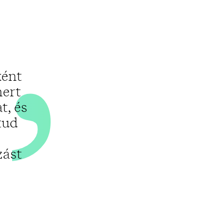
„
ként
mert
t, és
tud
zást