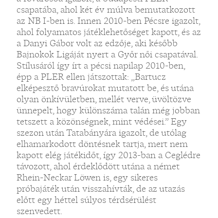
csapatába, ahol két év múlva bemutatkozott
az NB I-ben is. Innen 2010-ben Pécsre igazolt,
ahol folyamatos játéklehetőséget kapott, és az
a Danyi Gábor volt az edzője, aki később
Bajnokok Ligáját nyert a Győr női csapatával.
Stílusáról így írt a pécsi napilap 2010-ben,
épp a PLER ellen játszottak: „Bartucz
elképesztő bravúrokat mutatott be, és utána
olyan önkívületben, mellét verve, üvöltözve
ünnepelt, hogy különszáma talán még jobban
tetszett a közönségnek, mint védései.” Egy
szezon után Tatabányára igazolt, de utólag
elhamarkodott döntésnek tartja, mert nem
kapott elég játékidőt, így 2013-ban a Ceglédre
távozott, ahol érdeklődött utána a német
Rhein-Neckar Löwen is, egy sikeres
próbajáték után visszahívták, de az utazás
előtt egy héttel súlyos térdsérülést
szenvedett.