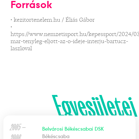
Források
• kezitortenelem.hu / Éliás Gábor
•
https://www.nemzetisport.hu/kepessport/2024/0
mar-tenyleg-eljott-az-o-ideje-interju-bartucz-
laszloval
Egyesületei
2005 —
Belvárosi Békéscsabai DSK
2006
Békéscsaba