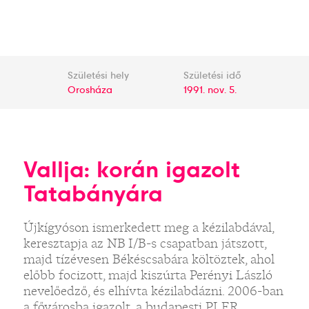
Születési hely
Születési idő
Orosháza
1991. nov. 5.
Vallja: korán igazolt
Tatabányára
Újkígyóson ismerkedett meg a kézilabdával,
keresztapja az NB I/B-s csapatban játszott,
majd tízévesen Békéscsabára költöztek, ahol
előbb focizott, majd kiszúrta Perényi László
nevelőedző, és elhívta kézilabdázni. 2006-ban
a fővárosba igazolt, a budapesti PLER