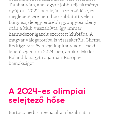
Tatabányára, ahol egyre jobb teljesítményt
nyújtott. 2022-ben lejárt a szerződése, és
meglepetésére nem hosszabbított vele a
Bányász, de egy erősebb gyöngyösi idény
után a klub visszahívta, így immár
harmadszor igazolt szeretett klubjába. A
magyar válogatottba is visszakerült, Chema
Rodríguez szövetségi kapitány adott neki
lehetőséget újra 2024-ben, amikor Mikler
Roland kihagyta a januári Európa-
bajnokságot.
A 2024-es olimpiai
selejtező hőse
Bartucz pedig meghálálta a bizalmat, a