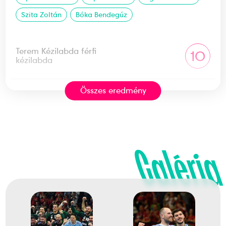
Szita Zoltán
Bóka Bendegúz
Terem Kézilabda férfi
10
kézilabda
Összes eredmény
2025
2025. jan.
Észtország
Horvátország, Dánia,
Norvégia
Galéria
Férfi kézilabda világbajnokság
Lékai Máté
Mikler Roland
Bánhidi Bence
Bodó Richárd
Bartucz László
Palasics Kristóf
Imre Bence
Krakovszki Zsolt
Ancsin Gábor