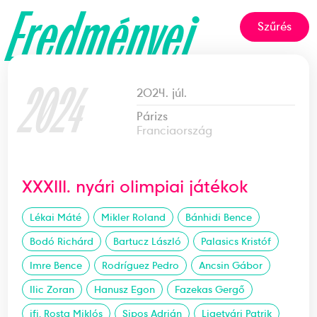
Eredményei
Szűrés
2024
2024. júl.
Párizs
Franciaország
XXXIII. nyári olimpiai játékok
Lékai Máté
Mikler Roland
Bánhidi Bence
Bodó Richárd
Bartucz László
Palasics Kristóf
Imre Bence
Rodríguez Pedro
Ancsin Gábor
Ilic Zoran
Hanusz Egon
Fazekas Gergő
ifj. Rosta Miklós
Sipos Adrián
Ligetvári Patrik