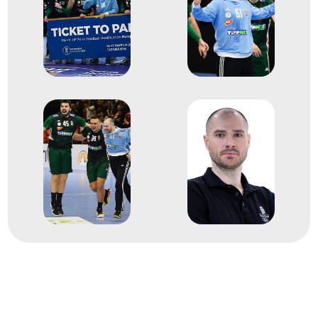
Ilic Zoran
Hanusz Egon
Fazekas Gergő
ifj. Rosta Miklós
Sipos Adrián
Ligetvári Patrik
Szita Zoltán
Bóka Bendegúz
Krakovszki Bence
Ónodi-Jánoskúti Máté
Terem Kézilabda férfi
8
kézilabda
2024
2024. jan.
Németország
Férfi Európa-bajnokság