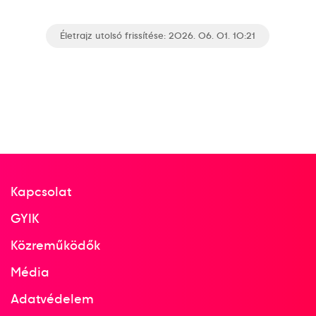
Lékai Máté
Bánhidi Bence
Bodó Richárd
Életrajz utolsó frissítése: 2026. 06. 01. 10:21
Máthé Dominik
Bartucz László
Palasics Kristóf
Imre Bence
Krakovszki Zsolt
Ancsin Gábor
Ilic Zoran
Hanusz Egon
Fazekas Gergő
ifj. Rosta Miklós
Szöllősi Szabolcs
Sipos Adrián
Ligetvári Patrik
Szita Zoltán
Bóka Bendegúz
Kapcsolat
Terem Kézilabda férfi
5
kézilabda
GYIK
Közreműködők
2026
Média
2026. jan.
Dánia-Norvégia-Svédország
Adatvédelem