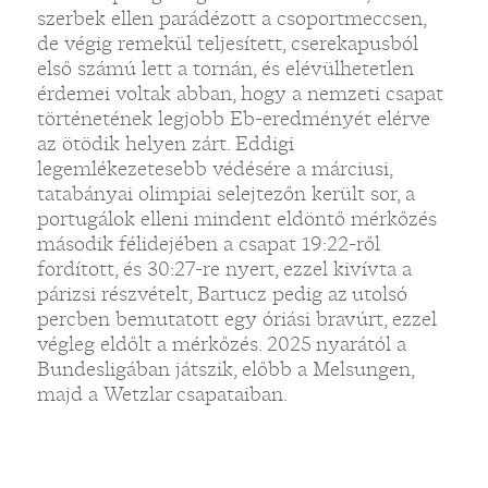
szerbek ellen parádézott a csoportmeccsen,
de végig remekül teljesített, cserekapusból
első számú lett a tornán, és elévülhetetlen
érdemei voltak abban, hogy a nemzeti csapat
történetének legjobb Eb-eredményét elérve
az ötödik helyen zárt. Eddigi
„
legemlékezetesebb védésére a márciusi,
tatabányai olimpiai selejtezőn került sor, a
portugálok elleni mindent eldöntő mérkőzés
második félidejében a csapat 19:22-ről
fordított, és 30:27-re nyert, ezzel kivívta a
párizsi részvételt, Bartucz pedig az utolsó
percben bemutatott egy óriási bravúrt, ezzel
végleg eldőlt a mérkőzés. 2025 nyarától a
Bundesligában játszik, előbb a Melsungen,
majd a Wetzlar csapataiban.