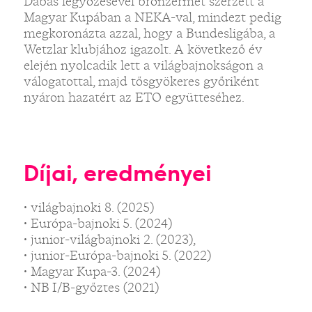
Dabas legyőzésével bronzérmet szerzett a
Magyar Kupában a NEKA-val, mindezt pedig
megkoronázta azzal, hogy a Bundesligába, a
Wetzlar klubjához igazolt. A következő év
elején nyolcadik lett a világbajnokságon a
válogatottal, majd tősgyökeres győriként
nyáron hazatért az ETO együtteséhez.
Díjai, eredményei
• világbajnoki 8. (2025)
• Európa-bajnoki 5. (2024)
• junior-világbajnoki 2. (2023),
• junior-Európa-bajnoki 5. (2022)
• Magyar Kupa-3. (2024)
• NB I/B-győztes (2021)