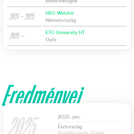
Balatonboglár
HSG Wetzlar
2024 — 2025
Németország
ETO University HT
2025 —
Győr
Eredményei
2025
2025. jan.
Észtország
Horvátország, Dánia,