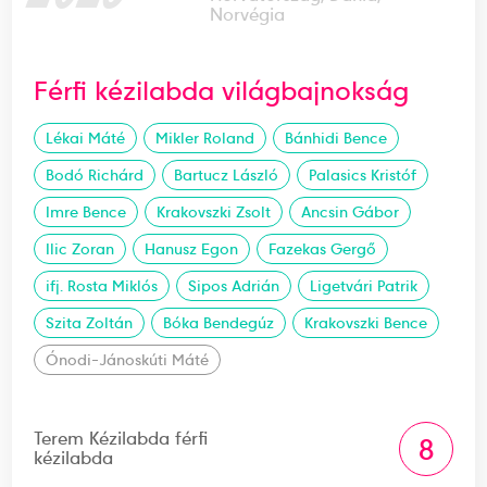
Norvégia
Férfi kézilabda világbajnokság
Lékai Máté
Mikler Roland
Bánhidi Bence
Bodó Richárd
Bartucz László
Palasics Kristóf
Imre Bence
Krakovszki Zsolt
Ancsin Gábor
Ilic Zoran
Hanusz Egon
Fazekas Gergő
ifj. Rosta Miklós
Sipos Adrián
Ligetvári Patrik
Szita Zoltán
Bóka Bendegúz
Krakovszki Bence
Ónodi-Jánoskúti Máté
Terem Kézilabda férfi
8
kézilabda