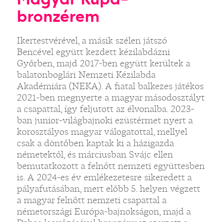
bronzérem
Ikertestvérével, a másik szélen játszó
Bencével együtt kezdett kézilabdázni
Győrben, majd 2017-ben együtt kerültek a
balatonboglári Nemzeti Kézilabda
Akadémiára (NEKA). A fiatal balkezes játékos
2021-ben megnyerte a magyar másodosztályt
a csapattal, így feljutott az élvonalba. 2023-
ban junior-világbajnoki ezüstérmet nyert a
korosztályos magyar válogatottal, mellyel
csak a döntőben kaptak ki a házigazda
németektől, és márciusban Svájc ellen
bemutatkozott a felnőtt nemzeti együttesben
is. A 2024-es év emlékezetesre sikeredett a
pályafutásában, mert előbb 5. helyen végzett
a magyar felnőtt nemzeti csapattal a
németországi Európa-bajnokságon, majd a