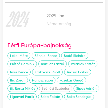
2024
2024. jan.
Németország
Férfi Európa-bajnokság
Lékai Máté
Bánhidi Bence
Bodó Richárd
Máthé Dominik
Bartucz László
Palasics Kristóf
Imre Bence
Krakovszki Zsolt
Ancsin Gábor
Ilic Zoran
Hanusz Egon
Fazekas Gergő
ifj. Rosta Miklós
Szöllősi Szabolcs
Sipos Adrián
Ligetvári Patrik
Szita Zoltán
Bóka Bendegúz