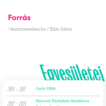
Forrás
• kezitortenelem.hu / Éliás Gábor
Egyesületei
2014 — 2017
Győri FKKA
Nemzeti Kézilabda Akadémia
2017 — 2024