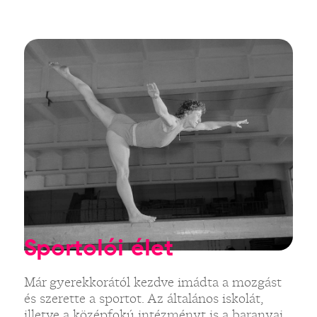
Sportolói élet
Már gyerekkorától kezdve imádta a mozgást
és szerette a sportot. Az általános iskolát,
illetve a középfokú intézményt is a baranyai