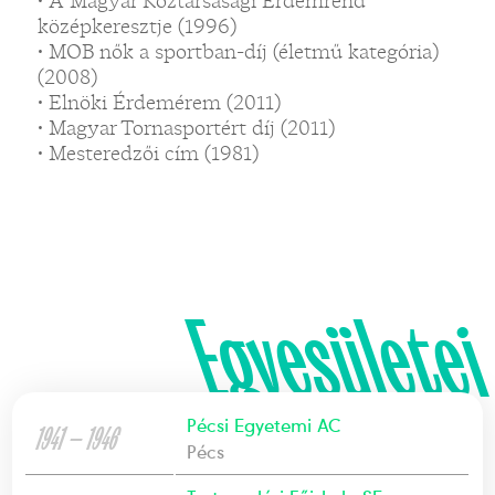
• A Magyar Köztársasági Érdemrend
középkeresztje (1996)
• MOB nők a sportban-díj (életmű kategória)
(2008)
• Elnöki Érdemérem (2011)
• Magyar Tornasportért díj (2011)
• Mesteredzői cím (1981)
Egyesületei
Pécsi Egyetemi AC
1941 — 1946
Pécs