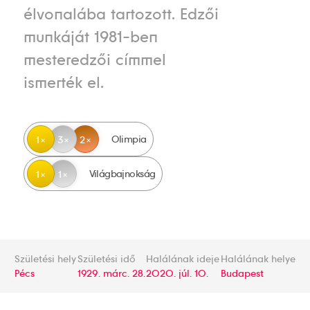
élvonalába tartozott. Edzői
munkáját 1981-ben
mesteredzői címmel
ismerték el.
Olimpia
1
3
2
Világbajnokság
1
1
Születési hely
Születési idő
Halálának ideje
Halálának helye
Pécs
1929. márc. 28.
2020. júl. 10.
Budapest