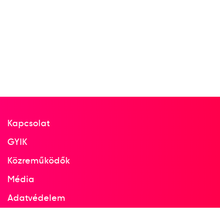
1954
1954. jún.
Róma
Olaszország
13th FIG Artistics Gymnastics
World Championships
Kapcsolat
Kertész Alice
Köteles Erzsébet
Tass Olga
GYIK
Közreműködők
2
Szertorna Csapat összetett
Média
Adatvédelem
Facebook
1960. aug.