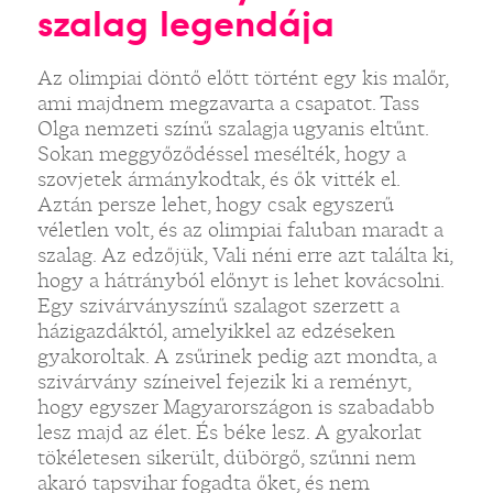
szalag legendája
Az olimpiai döntő előtt történt egy kis malőr,
ami majdnem megzavarta a csapatot. Tass
Olga nemzeti színű szalagja ugyanis eltűnt.
Sokan meggyőződéssel mesélték, hogy a
szovjetek ármánykodtak, és ők vitték el.
Aztán persze lehet, hogy csak egyszerű
véletlen volt, és az olimpiai faluban maradt a
szalag. Az edzőjük, Vali néni erre azt találta ki,
hogy a hátrányból előnyt is lehet kovácsolni.
Egy szivárványszínű szalagot szerzett a
házigazdáktól, amelyikkel az edzéseken
gyakoroltak. A zsűrinek pedig azt mondta, a
szivárvány színeivel fejezik ki a reményt,
hogy egyszer Magyarországon is szabadabb
lesz majd az élet. És béke lesz. A gyakorlat
tökéletesen sikerült, dübörgő, szűnni nem
akaró tapsvihar fogadta őket, és nem