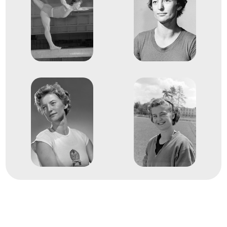
3
Szertorna Ugrás
1954
1954. jún.
Róma
Olaszország
13th FIG Artistics Gymnastics
World Championships
Keleti Ágnes
Kertész Alice
Köteles Erzsébet
Tass Olga
Vásárhelyi Edit
Karcsics Irén
1
Kéziszer csapat