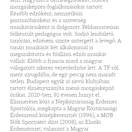
mozgásképzés-foglalkozásokat tartott.
Később edzőként, nemzetközi
pontozóbíróként és a szövetség
munkatársaként is dolgozott. Példamutatóan
felkészült pedagógus volt. Sodró lendületű
tanóráin, edzésein szinte sistergett a levegő. A
tanári munkáját két alkalommal is
megszakította és főállású edzői munkát
vállalt. Előbb a francia majd a magyar
válogatott sikeres vezetőedzője lett. A TF-ről
ment nyugdíjba, de egy percig nem maradt
tétlen. Budapest egyik jó nevű klubjában
tartott élményszámba menő mozgásképző
órákat. 2020-ben, 91 évesen hunyt el.
Elismerései közt a Népköztársaság Érdemes
Sportolója, megkapta a Magyar Köztársasági
Érdemrend középkeresztjét (1996), a MOB
Nők Sportjáért díjat (2008), az Elnöki
Érdemérmet, valamint a Magyar