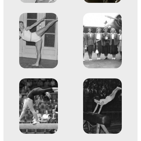
XV. nyári olimpiai játékok
Bodó Andrea
Keleti Ágnes
Korondi Margit
Köteles Erzsébet
Kövi Mária
Tass Olga
Vásárhelyi Edit
Karcsics Irén
2
Szertorna Csapat összetett
1956
1956. nov.
Melbourne
Ausztrália