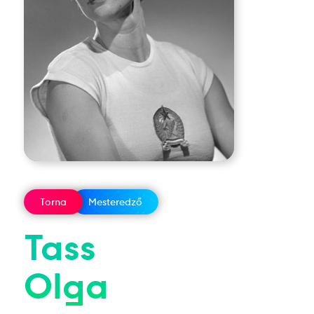
Torna
Mesteredző
Tass
Olga