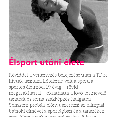
Élsport utáni élete
Röviddel a versenyzés befejezése után a TF-re
hívták tanítani. Lételeme volt a sport, a
sportos életmód. 19 évig – rövid
megszakítással – oktathatta a jövő testnevelő
tanárait és torna szakképzős hallgatóit.
Sohasem próbált előnyt szerezni az olimpiai
bajnoki címével a sportágban és a tanszéken
sem. Nagyszerű bemelegítéseket, ötletes