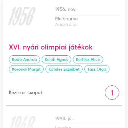
1956
1956. nov.
Melbourne
Ausztrália
XVI. nyári olimpiai játékok
Bodó Andrea
Keleti Ágnes
Kertész Alice
Korondi Margit
Köteles Erzsébet
Tass Olga
1
Kéziszer csapat
1948
1948. júl.
London