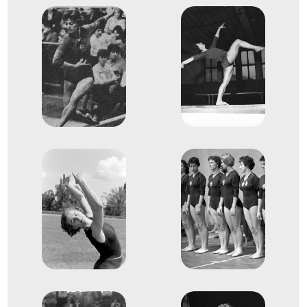
XVI. nyári olimpiai játékok
Bodó Andrea
Keleti Ágnes
Kertész Alice
Korondi Margit
Köteles Erzsébet
Tass Olga
2
Szertorna Csapat összetett
1952
1952. júl.
Helsinki
Finnország
XV. nyári olimpiai játékok