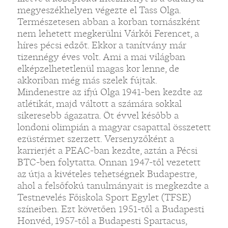
megyeszékhelyen végezte el Tass Olga.
Természetesen abban a korban tornászként
nem lehetett megkerülni Várkői Ferencet, a
híres pécsi edzőt. Ekkor a tanítvány már
tizennégy éves volt. Ami a mai világban
elképzelhetetlenül magas kor lenne, de
akkoriban még más szelek fújtak.
Mindenestre az ifjú Olga 1941-ben kezdte az
atlétikát, majd váltott a számára sokkal
sikeresebb ágazatra. Öt évvel később a
londoni olimpián a magyar csapattal összetett
ezüstérmet szerzett. Versenyzőként a
karrierjét a PEAC-ban kezdte, aztán a Pécsi
BTC-ben folytatta. Onnan 1947-től vezetett
az útja a kivételes tehetségnek Budapestre,
ahol a felsőfokú tanulmányait is megkezdte a
Testnevelés Főiskola Sport Egylet (TFSE)
színeiben. Ezt követően 1951-től a Budapesti
Honvéd, 1957-től a Budapesti Spartacus,