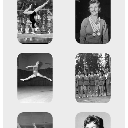
Bodó Andrea
Keleti Ágnes
Korondi Margit
Köteles Erzsébet
Kövi Mária
Tass Olga
Vásárhelyi Edit
Karcsics Irén
3
Kéziszer csapat
1956
1956. nov.
Melbourne
Ausztrália
XVI. nyári olimpiai játékok