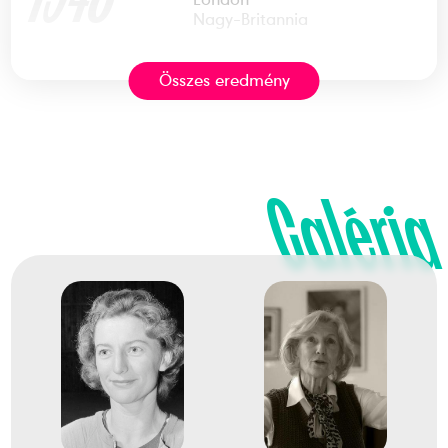
Nagy-Britannia
Összes eredmény
XIV. nyári olimpiai játékok
Balázs Erzsébet
Fehér Anna
Köteles Erzsébet
Kövi Mária
Nagy Margit Ida
Tass Olga
Galéria
Vásárhelyi Edit
Karcsics Irén
2
Szertorna Csapat összetett
1952
1952. júl.
Helsinki
Finnország