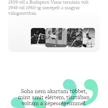
„
1959-től a Budapesti Vasas tornásza volt.
1948-tól 1960-ig szerepelt a magyar
„
válogatottban.
Soha nem akartam többet,
mint amit elértem, tisztában
voltam a képességeimmel.