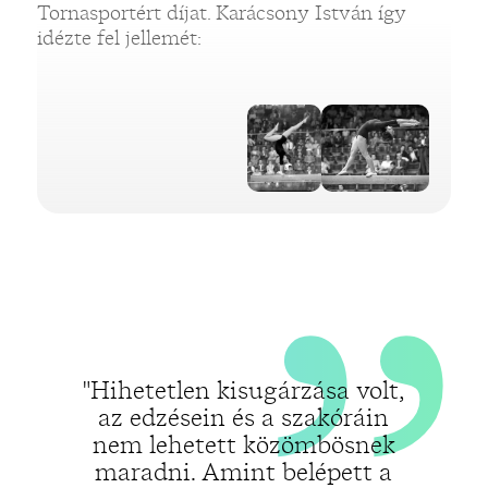
„
Tornasportért díjat. Karácsony István így
idézte fel jellemét:
„
"Hihetetlen kisugárzása volt,
az edzésein és a szakóráin
nem lehetett közömbösnek
maradni. Amint belépett a