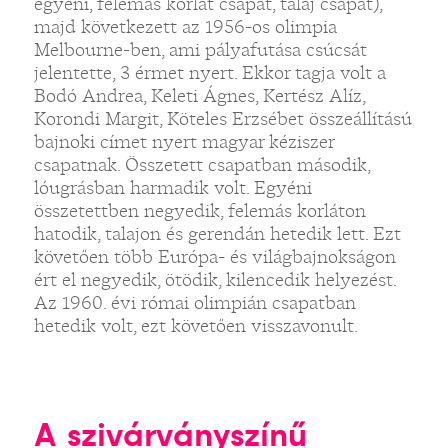
egyéni, felemás korlát csapat, talaj csapat),
majd következett az 1956-os olimpia
Melbourne-ben, ami pályafutása csúcsát
jelentette, 3 érmet nyert. Ekkor tagja volt a
Bodó Andrea, Keleti Ágnes, Kertész Alíz,
Korondi Margit, Köteles Erzsébet összeállítású
bajnoki címet nyert magyar kéziszer
csapatnak. Összetett csapatban második,
lóugrásban harmadik volt. Egyéni
összetettben negyedik, felemás korláton
hatodik, talajon és gerendán hetedik lett. Ezt
követően több Európa- és világbajnokságon
ért el negyedik, ötödik, kilencedik helyezést.
Az 1960. évi római olimpián csapatban
hetedik volt, ezt követően visszavonult.
A szivárványszínű