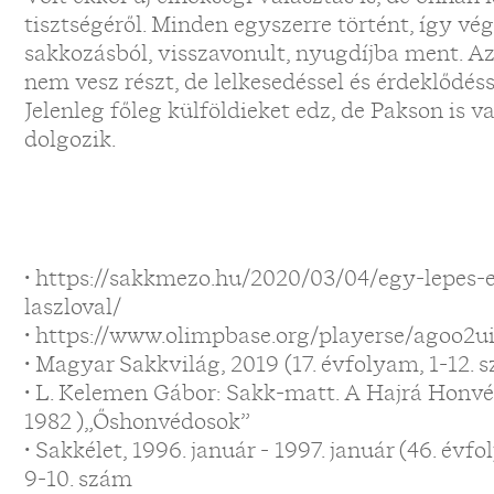
tisztségéről. Minden egyszerre történt, így vé
sakkozásból, visszavonult, nyugdíjba ment. 
nem vesz részt, de lelkesedéssel és érdeklődésse
Jelenleg főleg külföldieket edz, de Pakson is v
dolgozik.
• https://sakkmezo.hu/2020/03/04/egy-lepes-e
laszloval/
• https://www.olimpbase.org/playerse/agoo2u
• Magyar Sakkvilág, 2019 (17. évfolyam, 1-12. 
• L. Kelemen Gábor: Sakk-matt. A Hajrá Honv
1982 )„Őshonvédosok”
• Sakkélet, 1996. január - 1997. január (46. évf
9-10. szám