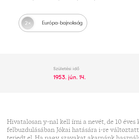
Európa-bajnokság
2
Születési idő
1953. jún. 14.
Hivatalosan y-nal kell írni a nevét, de 10 éves
felbuzdulásában Jókai hatására i-re változtatt
terjedt el. Ha nagy szavakat akarnánk használ