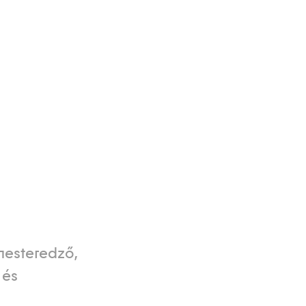
mesteredző,
 és