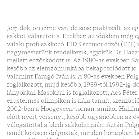
Jogi doktori címe van, de sose praktizált, az 
sakkot választotta. Ezekben az időkben még e
valaki profi sakkozó. FIDE szenior edzői (FIT
nagymesterünk rendelkezik, egyikük Dr. Hazai
mellett edzősködött is. Az 1980-as években S
később az elemzőmunkába bekapcsolódott jó b
valamint Faragó Iván is. A 80-as években Pol
foglalkozott, majd később, 1989-től 1992-ig d
lányokkal. Másokkal is foglalkozott, Ács Péte
ezüstérmes olimpikon is nála tanult, szenzáci
2002-ben a Hoogeveen-tornán, amikor Halifma
előtt nyert versenyt, később ugyanebben az é
válogatottal a bledi sakkolimpián. Aztán Polgá
ismét közösen dolgoztak, minden hónapban h