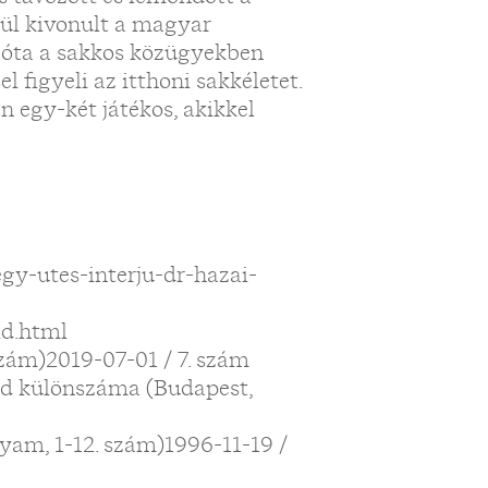
gül kivonult a magyar
Azóta a sakkos közügyekben
l figyeli az itthoni sakkéletet.
an egy-két játékos, akikkel
gy-utes-interju-dr-hazai-
id.html
szám)2019-07-01 / 7. szám
éd különszáma (Budapest,
olyam, 1-12. szám)1996-11-19 /