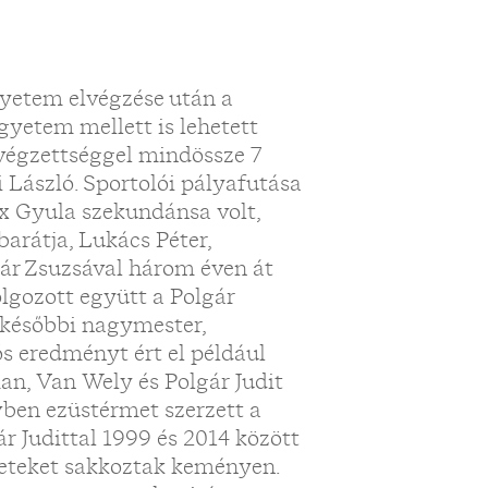
egyetem elvégzése után a
gyetem mellett is lehetett
) végzettséggel mindössze 7
 László. Sportolói pályafutása
ax Gyula szekundánsa volt,
arátja, Lukács Péter,
gár Zsuzsával három éven át
olgozott együtt a Polgár
r későbbi nagymester,
ós eredményt ért el például
n, Van Wely és Polgár Judit
vben ezüstérmet szerzett a
r Judittal 1999 és 2014 között
eteket sakkoztak keményen.