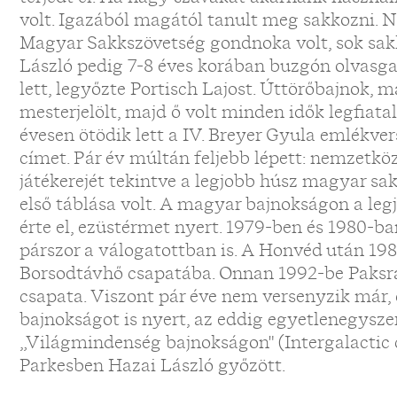
volt. Igazából magától tanult meg sakkozni. 
Magyar Sakkszövetség gondnoka volt, sok sak
László pedig 7-8 éves korában buzgón olvasga
lett, legyőzte Portisch Lajost. Úttörőbajnok,
mesterjelölt, majd ő volt minden idők legfiat
évesen ötödik lett a IV. Breyer Gyula emlékver
címet. Pár év múltán feljebb lépett: nemzetköz
játékerejét tekintve a legjobb húsz magyar sa
első táblása volt. A magyar bajnokságon a l
érte el, ezüstérmet nyert. 1979-ben és 1980-ba
párszor a válogatottban is. A Honvéd után 19
Borsodtávhő csapatába. Onnan 1992-be Paksra
csapata. Viszont pár éve nem versenyzik már,
bajnokságot is nyert, az eddig egyetlenegysz
„Világmindenség bajnokságon" (Intergalactic 
Parkesben Hazai László győzött.