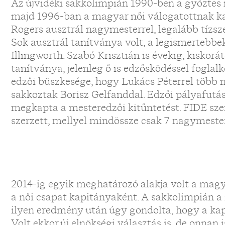
Az újvidéki sakkolimpián 1990-ben a győztes
majd 1996-ban a magyar női válogatottnak ka
Rogers ausztrál nagymesterrel, legalább tízsze
Sok ausztrál tanítványa volt, a legismertebb
Illingworth. Szabó Krisztián is évekig, kiskorá
tanítványa, jelenleg ő is edzősködéssel foglal
edzői büszkesége, hogy Lukács Péterrel több 
sakkoztak Borisz Gelfanddal. Edzői pályafutá
megkapta a mesteredzői kitűntetést. FIDE szen
szerzett, mellyel mindössze csak 7 nagymester
2014-ig egyik meghatározó alakja volt a magy
a női csapat kapitányaként. A sakkolimpián a 
ilyen eredmény után úgy gondolta, hogy a kap
Volt ekkor új elnökségi választás is, de onnan 