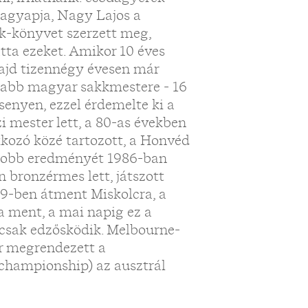
Nagyapja, Nagy Lajos a
k-könyvet szerzett meg,
tta ezeket. Amikor 10 éves
 majd tizennégy évesen már
alabb magyar sakkmestere - 16
senyen, ezzel érdemelte ki a
i mester lett, a 80-as években
kkozó közé tartozott, a Honvéd
egjobb eredményét 1986-ban
n bronzérmes lett, játszott
89-ben átment Miskolcra, a
 ment, a mai napig ez a
 csak edzősködik. Melbourne-
er megrendezett a
championship) az ausztrál