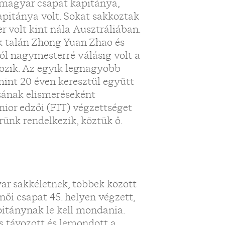
 magyar csapat kapitánya,
pitánya volt. Sokat sakkoztak
r volt kint nála Ausztráliában.
ek talán Zhong Yuan Zhao és
tól nagymesterré válásig volt a
kozik. Az egyik legnagyobb
mint 20 éven keresztül együtt
sának elismeréseként
ior edzői (FIT) végzettséget
ünk rendelkezik, köztük ő.
ar sakkéletnek, többek között
női csapat 45. helyen végzett,
itánynak le kell mondania.
is távozott és lemondott a