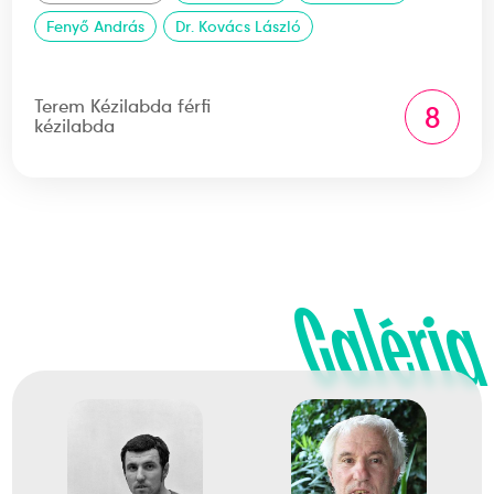
Fenyő András
Dr. Kovács László
Terem Kézilabda férfi
8
kézilabda
Galéria