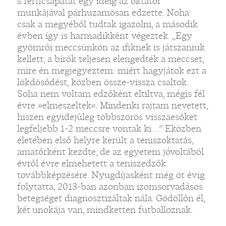
s férficsapatát egy ideig az oktatói
munkájával párhuzamosan edzette. Noha
csak a megyéből tudtak igazolni, a második
évben így is harmadikként végeztek. „Egy
gyömrői meccsünkön az ifiknek is játszaniuk
kellett, a bírók teljesen elengedték a meccset,
mire én megjegyeztem: miért hagyjátok ezt a
lökdösődést, közben össze-vissza csaltok.
Soha nem voltam edzőként eltiltva, mégis fél
évre »elmeszeltek«. Mindenki rajtam nevetett,
hiszen egyidejűleg többszörös visszaesőket
legfeljebb 1-2 meccsre vontak ki…” Eközben
életében első helyre került a teniszoktatás,
amatőrként kezdte, de az egyetem jóvoltából
évről évre elmehetett a teniszedzők
továbbképzésére. Nyugdíjasként még öt évig
folytatta, 2013-ban azonban izomsorvadásos
betegséget diagnosztizáltak nála. Gödöllőn él,
két unokája van, mindketten futballoznak.