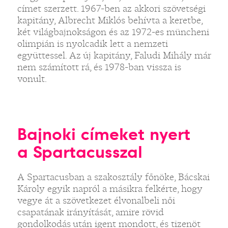
címet szerzett. 1967-ben az akkori szövetségi
kapitány, Albrecht Miklós behívta a keretbe,
két világbajnokságon és az 1972-es müncheni
olimpián is nyolcadik lett a nemzeti
együttessel. Az új kapitány, Faludi Mihály már
nem számított rá, és 1978-ban vissza is
vonult.
Bajnoki címeket nyert
a Spartacusszal
A Spartacusban a szakosztály főnöke, Bácskai
Károly egyik napról a másikra felkérte, hogy
vegye át a szövetkezet élvonalbeli női
csapatának irányítását, amire rövid
gondolkodás után igent mondott, és tizenöt