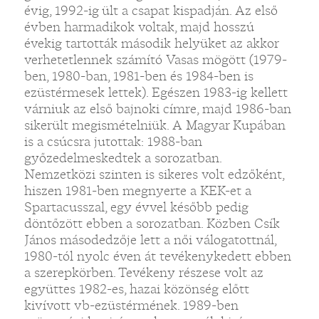
évig, 1992-ig ült a csapat kispadján. Az első
évben harmadikok voltak, majd hosszú
évekig tartották második helyüket az akkor
verhetetlennek számító Vasas mögött (1979-
ben, 1980-ban, 1981-ben és 1984-ben is
ezüstérmesek lettek). Egészen 1983-ig kellett
várniuk az első bajnoki címre, majd 1986-ban
sikerült megismételniük. A Magyar Kupában
is a csúcsra jutottak: 1988-ban
győzedelmeskedtek a sorozatban.
Nemzetközi szinten is sikeres volt edzőként,
hiszen 1981-ben megnyerte a KEK-et a
Spartacusszal, egy évvel később pedig
döntőzött ebben a sorozatban. Közben Csík
János másodedzője lett a női válogatottnál,
1980-tól nyolc éven át tevékenykedett ebben
a szerepkörben. Tevékeny részese volt az
együttes 1982-es, hazai közönség előtt
kivívott vb-ezüstérmének. 1989-ben