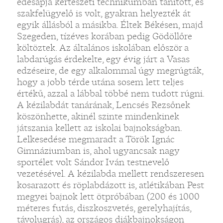
édesapja kertészeti technikumban tanított, és
szakfelügyelő is volt, gyakran helyezték át
egyik állásból a másikba. Éltek Békésen, majd
Szegeden, tízéves korában pedig Gödöllőre
költöztek. Az általános iskolában először a
labdarúgás érdekelte, egy évig járt a Vasas
edzéseire, de egy alkalommal úgy megrúgták,
hogy a jobb térde utána sosem lett teljes
értékű, azzal a lábbal többé nem tudott rúgni.
A kézilabdát tanárának, Lencsés Rezsőnek
köszönhette, akinél szinte mindenkinek
játszania kellett az iskolai bajnokságban.
Lelkesedése megmaradt a Török Ignác
Gimnáziumban is, ahol ugyancsak nagy
sportélet volt Sándor Iván testnevelő
vezetésével. A kézilabda mellett rendszeresen
kosarazott és röplabdázott is, atlétikában Pest
megyei bajnok lett ötpróbában (200 és 1000
méteres futás, diszkoszvetés, gerelyhajítás,
távolugrás), az országos diákbajnokságon