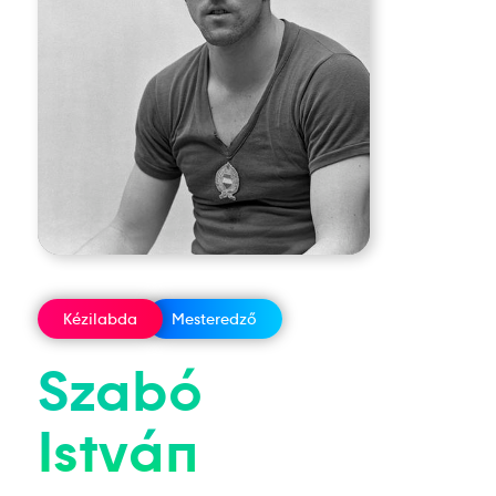
Kézilabda
Mesteredző
Szabó
István