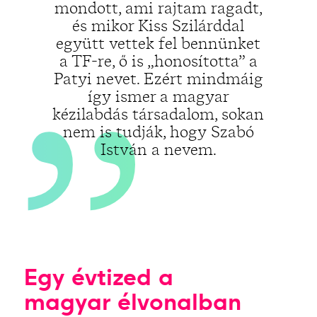
„
mondott, ami rajtam ragadt,
és mikor Kiss Szilárddal
együtt vettek fel bennünket
a TF-re, ő is „honosította” a
Patyi nevet. Ezért mindmáig
így ismer a magyar
kézilabdás társadalom, sokan
nem is tudják, hogy Szabó
István a nevem.
Egy évtized a
magyar élvonalban