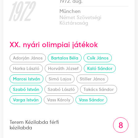
1972
1972. aug.
München
Német Szövetségi
Köztársaság
XX. nyári olimpiai játékok
Adorján János
Bartalos Béla
Csík János
Harka László
Horváth József
Kaló Sándor
Marosi István
Simó Lajos
Stiller János
Szabó István
Szabó László
Takács Sándor
Varga István
Vass Károly
Vass Sándor
Terem Kézilabda férfi
8
kézilabda