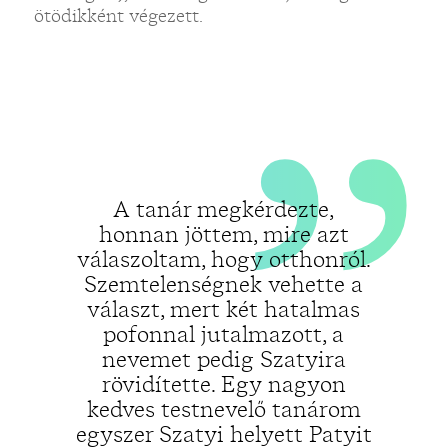
„
ötödikként végezett.
A tanár megkérdezte,
honnan jöttem, mire azt
válaszoltam, hogy otthonról.
Szemtelenségnek vehette a
választ, mert két hatalmas
pofonnal jutalmazott, a
nevemet pedig Szatyira
rövidítette. Egy nagyon
kedves testnevelő tanárom
egyszer Szatyi helyett Patyit