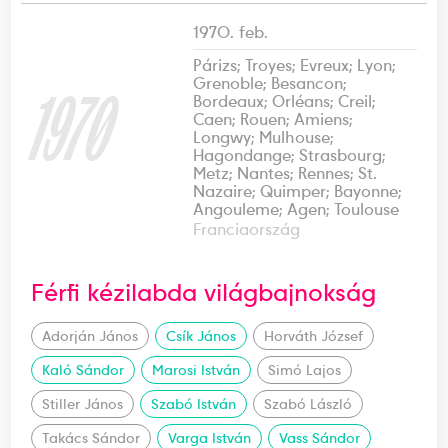
1970. feb.
Párizs; Troyes; Evreux; Lyon;
Grenoble; Besancon;
1970
Bordeaux; Orléans; Creil;
Caen; Rouen; Amiens;
Longwy; Mulhouse;
Hagondange; Strasbourg;
Metz; Nantes; Rennes; St.
Nazaire; Quimper; Bayonne;
Angouleme; Agen; Toulouse
Franciaország
Férfi kézilabda világbajnokság
Adorján János
Csík János
Horváth József
Kaló Sándor
Marosi István
Simó Lajos
Stiller János
Szabó István
Szabó László
Takács Sándor
Varga István
Vass Sándor