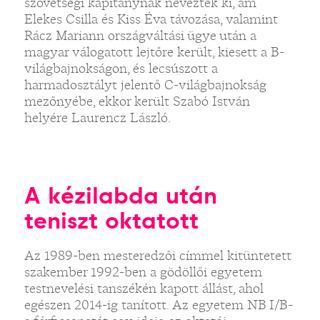
szövetségi kapitánynak nevezték ki, ám
Elekes Csilla és Kiss Éva távozása, valamint
Rácz Mariann országváltási ügye után a
magyar válogatott lejtőre került, kiesett a B-
világbajnokságon, és lecsúszott a
harmadosztályt jelentő C-világbajnokság
mezőnyébe, ekkor került Szabó István
helyére Laurencz László.
A kézilabda után
teniszt oktatott
Az 1989-ben mesteredzői címmel kitüntetett
szakember 1992-ben a gödöllői egyetem
testnevelési tanszékén kapott állást, ahol
egészen 2014-ig tanított. Az egyetem NB I/B-