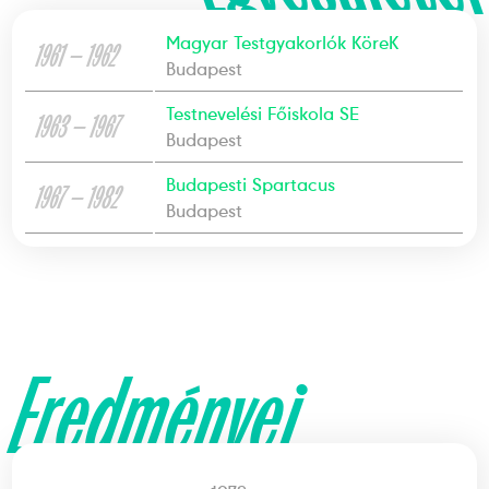
Magyar Testgyakorlók KöreK
1961 — 1962
Budapest
Testnevelési Főiskola SE
1963 — 1967
Budapest
Budapesti Spartacus
1967 — 1982
Budapest
Eredményei