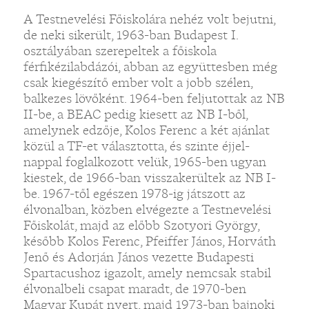
A Testnevelési Főiskolára nehéz volt bejutni,
de neki sikerült, 1963-ban Budapest I.
osztályában szerepeltek a főiskola
férfikézilabdázói, abban az együttesben még
csak kiegészítő ember volt a jobb szélen,
balkezes lövőként. 1964-ben feljutottak az NB
II-be, a BEAC pedig kiesett az NB I-ből,
amelynek edzője, Kolos Ferenc a két ajánlat
közül a TF-et választotta, és szinte éjjel-
nappal foglalkozott velük, 1965-ben ugyan
kiestek, de 1966-ban visszakerültek az NB I-
be. 1967-től egészen 1978-ig játszott az
élvonalban, közben elvégezte a Testnevelési
Főiskolát, majd az előbb Szotyori György,
később Kolos Ferenc, Pfeiffer János, Horváth
Jenő és Adorján János vezette Budapesti
Spartacushoz igazolt, amely nemcsak stabil
élvonalbeli csapat maradt, de 1970-ben
Magyar Kupát nyert, majd 1973-ban bajnoki