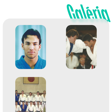
2002
2002. máj.
Galéria
Maribor
Szlovénia
Judo Európa-bajnokság
Hadfi Dániel
Dr. Kovács Antal
Tölgyesi Krisztián
Ungvári Miklós
Braun Ákos
Kosztolánczy György
Neu Gábor
Szilágyi László
Olláry Péter
Bere Tamás László
Gera Csaba
Kanczler István
9
Csapat