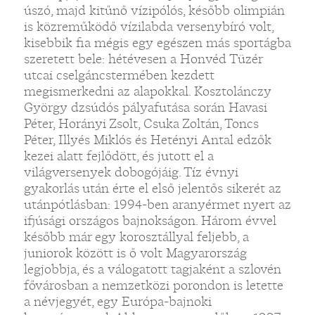
úszó, majd kitűnő vízipólós, később olimpián
is közreműködő vízilabda versenybíró volt,
kisebbik fia mégis egy egészen más sportágba
szeretett bele: hétévesen a Honvéd Tüzér
utcai cselgáncstermében kezdett
megismerkedni az alapokkal. Kosztolánczy
György dzsúdós pályafutása során Havasi
Péter, Horányi Zsolt, Csuka Zoltán, Toncs
Péter, Illyés Miklós és Hetényi Antal edzők
kezei alatt fejlődött, és jutott el a
világversenyek dobogójáig. Tíz évnyi
gyakorlás után érte el első jelentős sikerét az
utánpótlásban: 1994-ben aranyérmet nyert az
ifjúsági országos bajnokságon. Három évvel
később már egy korosztállyal feljebb, a
juniorok között is ő volt Magyarország
legjobbja, és a válogatott tagjaként a szlovén
fővárosban a nemzetközi porondon is letette
a névjegyét, egy Európa-bajnoki