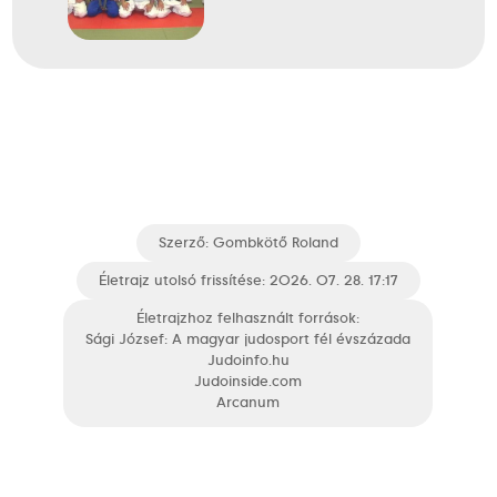
1997
1997. máj.
Oostende
Belgium
Judo Európa-bajnokság
Szerző:
Gombkötő Roland
Egyéni 95kg
Helyezetlen
Életrajz utolsó frissítése: 2026. 07. 28. 17:17
Életrajzhoz felhasznált források:
2000
Sági József: A magyar judosport fél évszázada
2000. máj.
Judoinfo.hu
Wroclaw
Judoinside.com
Lengyelország
Arcanum
Judo Európa-bajnokság