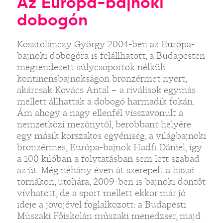
Az Európa-bajnoki
dobogón
Kosztolánczy György 2004-ben az Európa-
bajnoki dobogóra is felállhatott, a Budapesten
megrendezett súlycsoportok nélküli
kontinensbajnokságon bronzérmet nyert,
akárcsak Kovács Antal – a riválisok egymás
mellett állhattak a dobogó harmadik fokán.
Ám ahogy a nagy ellenfél visszavonult a
nemzetközi mezőnytől, berobbant helyére
egy másik korszakos egyéniség, a világbajnoki
bronzérmes, Európa-bajnok Hadfi Dániel, így
a 100 kilóban a folytatásban sem lett szabad
az út. Még néhány éven át szerepelt a hazai
tornákon, utoljára, 2009-ben is bajnoki döntőt
vívhatott, de a sport mellett ekkor már jó
ideje a jövőjével foglalkozott: a Budapesti
Műszaki Főiskolán műszaki menedzser, majd