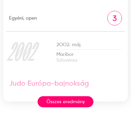
3
Egyéni, open
2002
2002. máj.
Maribor
Szlovénia
Judo Európa-bajnokság
Összes eredmény
5
Egyéni, open