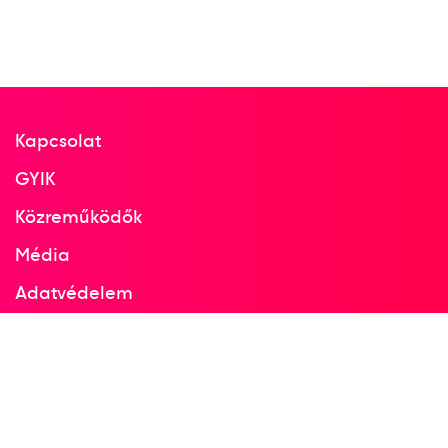
Egyéni 100kg
Helyezetlen
2003
2003. máj.
Kapcsolat
Düsseldorf
GYIK
Németország
Közreműködők
Média
Judo Európa-bajnokság
Adatvédelem
Egyéni, open
Helyezetlen
Facebook
Instagram