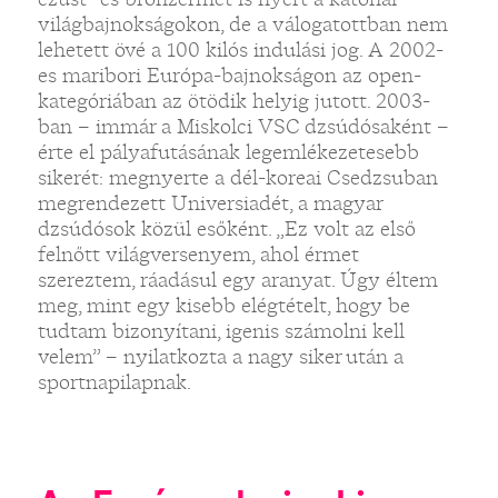
világbajnokságokon, de a válogatottban nem
lehetett övé a 100 kilós indulási jog. A 2002-
es maribori Európa-bajnokságon az open-
kategóriában az ötödik helyig jutott. 2003-
ban – immár a Miskolci VSC dzsúdósaként –
érte el pályafutásának legemlékezetesebb
sikerét: megnyerte a dél-koreai Csedzsuban
megrendezett Universiadét, a magyar
dzsúdósok közül esőként. „Ez volt az első
felnőtt világversenyem, ahol érmet
szereztem, ráadásul egy aranyat. Úgy éltem
meg, mint egy kisebb elégtételt, hogy be
tudtam bizonyítani, igenis számolni kell
velem” – nyilatkozta a nagy siker után a
sportnapilapnak.