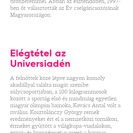
bronzéremmel. Abban az esztendőben, 1997-
ben őt választották az Év cselgáncsozójának
Magyarországon.
Elégtétel az
Universiadén
A felnőttek közé lépve nagyon komoly
akadállyal találta magát szembe:
súlycsoportjában, a 100 kilogrammosok
között a sportág első és mindmáig egyetlen
magyar olimpiai bajnoka, Kovács Antal volt a
riválisa. Kosztolánczy György remek
eredményeket ért el a nemzetközi tornákon,
érmeket gyűjtött a világkupa-viadalokon,
ezüst- és bronzérmet is nyert a katonai