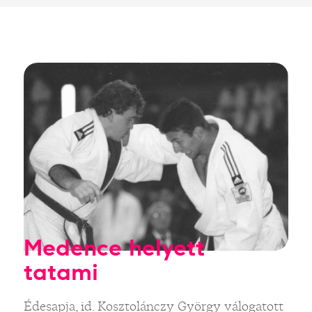
Medence helyett
tatami
Édesapja, id. Kosztolánczy György válogatott