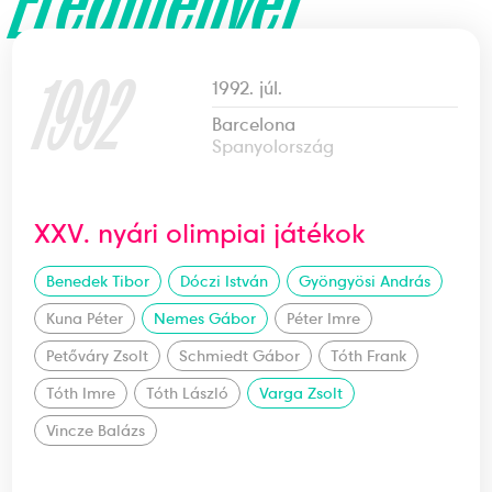
Eredményei
1992
1992. júl.
Barcelona
Spanyolország
XXV. nyári olimpiai játékok
Benedek Tibor
Dóczi István
Gyöngyösi András
Kuna Péter
Nemes Gábor
Péter Imre
Petőváry Zsolt
Schmiedt Gábor
Tóth Frank
Tóth Imre
Tóth László
Varga Zsolt
Vincze Balázs