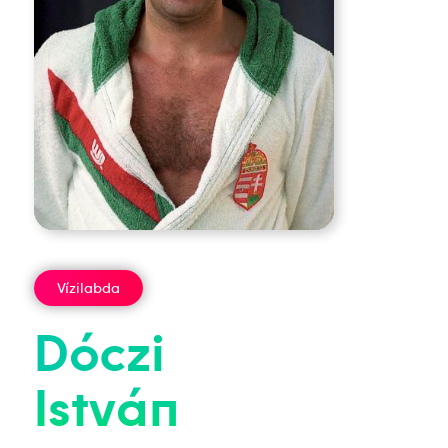
Vízilabda
Dóczi
István