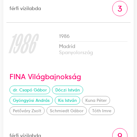
3
férfi vízilabda
1986
1986
Madrid
Spanyolország
FINA Világbajnokság
dr. Csapó Gábor
Dóczi István
Gyöngyösi András
Kis István
Kuna Péter
Petőváry Zsolt
Schmiedt Gábor
Tóth Imre
9
férfi vízilabda