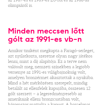
olimpiáról is.
Minden meccsen lőtt
gólt az 1991-es vb-n
Amikor tiniként megkapta a Faragó-serleget,
azt nyilatkozta, szeretne olyan nagy játékos
lenni, mint a díj alapítója. Ez a terve nem
valósult meg, nemzeti színekben a legjobb
versenye az 1991-es világbajnokság volt,
amelyen bronzérmet akasztottak a nyakába.
Mind a hét mérkőzésen szerepelt, mindig
betalált az ellenfelek kapujába, összesen 12
gólt szerzett – a legeredményesebb az
amerikaiak elleni bronzcsatában volt,
háromszor mattolta a kapust. A barcelonai