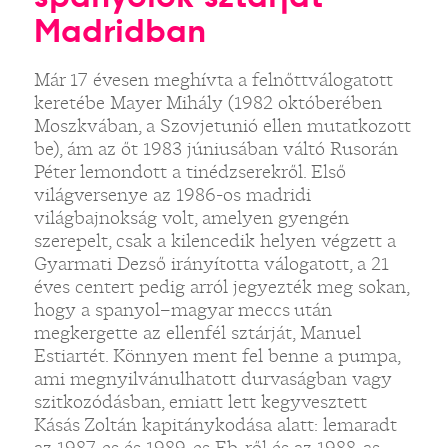
Madridban
Már 17 évesen meghívta a felnőttválogatott
keretébe Mayer Mihály (1982 októberében
Moszkvában, a Szovjetunió ellen mutatkozott
be), ám az őt 1983 júniusában váltó Rusorán
Péter lemondott a tinédzserekről. Első
világversenye az 1986-os madridi
világbajnokság volt, amelyen gyengén
szerepelt, csak a kilencedik helyen végzett a
Gyarmati Dezső irányította válogatott, a 21
éves centert pedig arról jegyezték meg sokan,
hogy a spanyol–magyar meccs után
megkergette az ellenfél sztárját, Manuel
Estiartét. Könnyen ment fel benne a pumpa,
ami megnyilvánulhatott durvaságban vagy
szitkozódásban, emiatt lett kegyvesztett
Kásás Zoltán kapitánykodása alatt: lemaradt
az 1987-es és 1989-es Eb-ről és az 1988-as