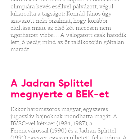
olimpiára kevés eséllyel pályázott, végül
kiharcolta a tagságot: Konrád János úgy
szavazott neki bizalmat, hogy korábbi
eltiltása miatt az első két meccsen nem
ugorhatott vízbe… A válogatott csak hatodik
lett, ő pedig mind az öt találkozóján góltalan
maradt.
A Jadran Splittel
megnyerte a BEK-et
Ekkor háromszoros magyar, egyszeres
jugoszláv bajnoknak mondhatta magát. A
BVSC-vel kétszer (1984, 1987), a
Ferencvárossal (1990) és a Jadran Splittel
(1991) egyszer-egyszer ülhetett fel a trónra. A