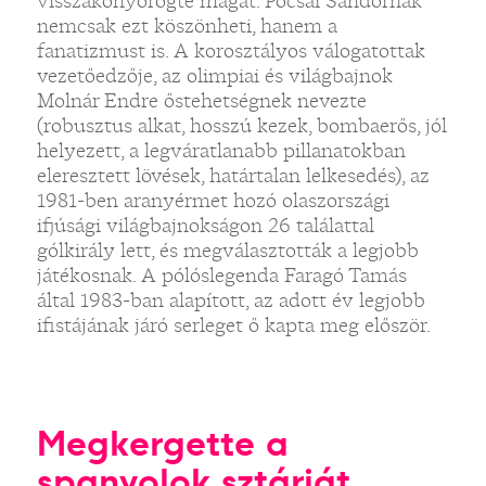
visszakönyörögte magát. Pocsai Sándornak
nemcsak ezt köszönheti, hanem a
fanatizmust is. A korosztályos válogatottak
vezetőedzője, az olimpiai és világbajnok
Molnár Endre őstehetségnek nevezte
(robusztus alkat, hosszú kezek, bombaerős, jól
helyezett, a legváratlanabb pillanatokban
eleresztett lövések, határtalan lelkesedés), az
1981-ben aranyérmet hozó olaszországi
ifjúsági világbajnokságon 26 találattal
gólkirály lett, és megválasztották a legjobb
játékosnak. A pólóslegenda Faragó Tamás
által 1983-ban alapított, az adott év legjobb
ifistájának járó serleget ő kapta meg először.
Megkergette a
spanyolok sztárját