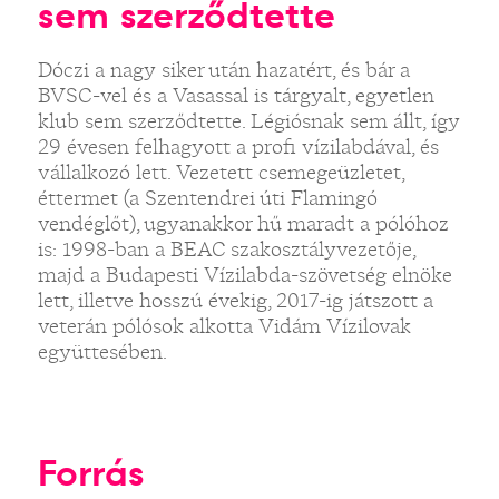
sem szerződtette
Dóczi a nagy siker után hazatért, és bár a
BVSC-vel és a Vasassal is tárgyalt, egyetlen
klub sem szerződtette. Légiósnak sem állt, így
29 évesen felhagyott a profi vízilabdával, és
vállalkozó lett. Vezetett csemegeüzletet,
éttermet (a Szentendrei úti Flamingó
vendéglőt), ugyanakkor hű maradt a pólóhoz
is: 1998-ban a BEAC szakosztályvezetője,
majd a Budapesti Vízilabda-szövetség elnöke
lett, illetve hosszú évekig, 2017-ig játszott a
veterán pólósok alkotta Vidám Vízilovak
együttesében.
Forrás