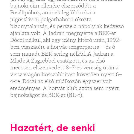
bajnoki cím ellenére elszerződött a
Posillipóhoz, aminek legfőbb oka a
jugoszláviai polgárháború okozta
bizonytalanság, és persze a nápolyiak kedvező
ajánlata volt. A Jadran megnyerte a BEK-et
Dóczi nélkül, aki egy idény kitérő után, 1992-
ben visszatért a horvát tengerpartra – és ő
sem maradt BEK-serleg nélkül. A Jadran a
Mladost Zagrebbel csatázott, és az első
meccsen elszenvedett 8–7-es vereség után a
visszavágón hosszabbítást követően nyert 6–
4-re. Dóczi az első találkozón egyszer volt
eredményes. A horvát klub azóta sem nyert
bajnokságot és BEK-et (BL-t).
Hazatért, de senki