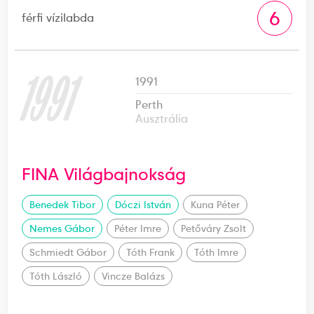
6
férfi vízilabda
1991
1991
Perth
Ausztrália
FINA Világbajnokság
Benedek Tibor
Dóczi István
Kuna Péter
Nemes Gábor
Péter Imre
Petőváry Zsolt
Schmiedt Gábor
Tóth Frank
Tóth Imre
Tóth László
Vincze Balázs