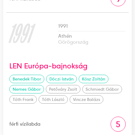
1991
1991
Athén
Görögország
LEN Európa-bajnokság
Benedek Tibor
Dóczi István
Kósz Zoltán
Nemes Gábor
Petőváry Zsolt
Schmiedt Gábor
Tóth Frank
Tóth László
Vincze Balázs
5
férfi vízilabda