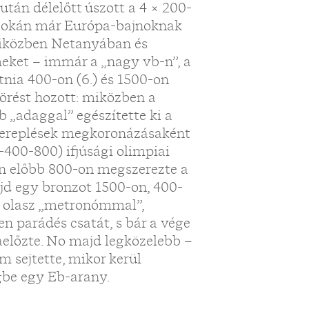
után délelőtt úszott a 4 × 200-
m okán már Európa-bajnoknak
miközben Netanyában és
meket – immár a „nagy vb-n”, a
nia 400-on (6.) és 1500-on
törést hozott: miközben a
 „adaggal” egészítette ki a
szereplések megkoronázásaként
400-800) ifjúsági olimpiai
b-n előbb 800-on megszerezte a
ajd egy bronzot 1500-on, 400-
s olasz „metronómmal”,
n parádés csatát, s bár a vége
szaelőzte. No majd legközelebb –
 sejtette, mikor kerül
gbe egy Eb-arany.