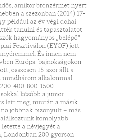
ndős, amikor bronzérmet nyert
nebben a szezonban (2014) 17-
így például az év végi dohai
tték tanulni és tapasztalatot
 úszók hagyományos „belépő”
piai Fesztiválon (EYOF) jött
 aranyéremmel. És innen nem
 évben Európa-bajnokságokon
tt, összesen 15-ször állt a
sot mindhárom alkalommal
a 200-400-800-1500
sokkal később a junior-
rs lett meg, miután a másik
fino jobbnak bizonyult – más
 találkoztunk komolyabb
letette a névjegyét a
jén, Londonban 200 gyorson