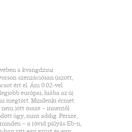
évében a kvangdzsui
orson szenzációsan úszott,
csot ért el. Ám 0.02-vel
legjobb európai, hiába az új
ami megtört. Mindenki érmet
 nem jött össze – innentől
tt úgy, mint addig. Persze,
minden – a rövid pályás Eb-n,
ban jött egy ezüst és egy