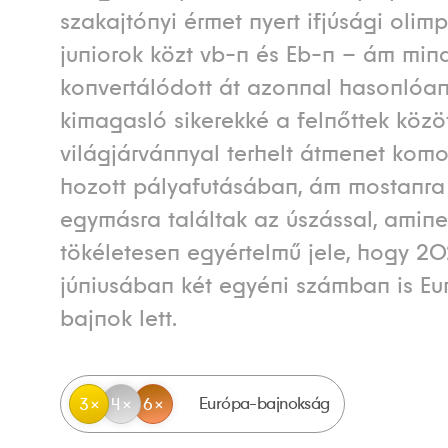
szakajtónyi érmet nyert ifjúsági olimp
juniorok közt vb-n és Eb-n – ám mi
konvertálódott át azonnal hasonlóa
kimagasló sikerekké a felnőttek közöt
világjárvánnyal terhelt átmenet komol
hozott pályafutásában, ám mostanra
egymásra találtak az úszással, amin
tökéletesen egyértelmű jele, hogy 2
júniusában két egyéni számban is Eu
bajnok lett.
Európa-bajnokság
3
4
6