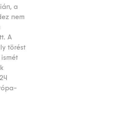
ián, a
ndez nem
n
t. A
y törést
 ismét
ek
024
rópa-