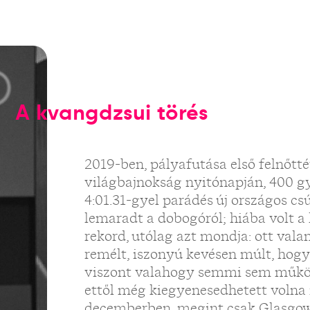
A kvangdzsui törés
2019-ben, pályafutása első felnőtt
világbajnokság nyitónapján, 400 gy
4:01.31-gyel parádés új országos csú
lemaradt a dobogóról; hiába volt a 
rekord, utólag azt mondja: ott val
remélt, iszonyú kevésen múlt, hogy
viszont valahogy semmi sem működö
ettől még kiegyenesedhetett volna 
decemberben, megint csak Glasgow-