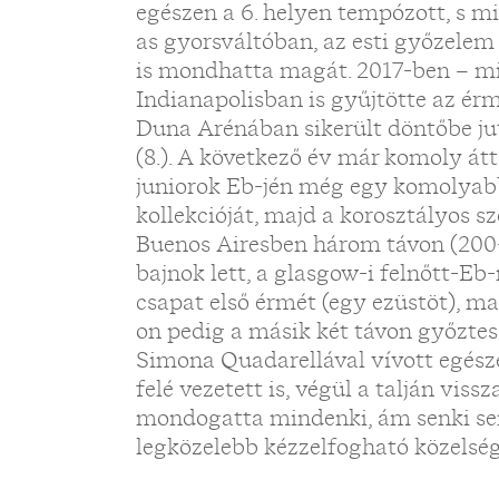
egészen a 6. helyen tempózott, s mi
as gyorsváltóban, az esti győzele
is mondhatta magát. 2017-ben – 
Indianapolisban is gyűjtötte az ér
Duna Arénában sikerült döntőbe jut
(8.). A következő év már komoly át
juniorok Eb-jén még egy komolyabb
kollekcióját, majd a korosztályos 
Buenos Airesben három távon (200-
bajnok lett, a glasgow-i felnőtt-E
csapat első érmét (egy ezüstöt), m
on pedig a másik két távon győzte
Simona Quadarellával vívott egésze
felé vezetett is, végül a talján vis
mondogatta mindenki, ám senki sem
legközelebb kézzelfogható közelsé