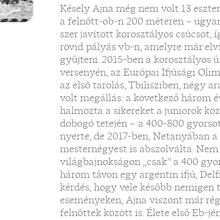
Késely Ajna még nem volt 13 eszte
a felnőtt-ob-n 200 méteren – ugya
szer javított korosztályos csúcsot, 
rövid pályás vb-n, amelyre már elvi
gyűjteni. 2015-ben a korosztályos
versenyén, az Európai Ifjúsági Olim
az első tarolás, Tbilisziben, négy
volt megállás: a következő három
halmozta a sikereket a juniorok közö
dobogó tetején – a 400-800 gyor
nyerte, de 2017-ben, Netanyában 
mesternégyest is abszolválta. Nem 
világbajnokságon „csak” a 400 gyo
három távon egy argentin ifjú, Del
kérdés, hogy vele később nemigen
eseményeken, Ajna viszont már rég 
felnőttek között is. Élete első Eb-