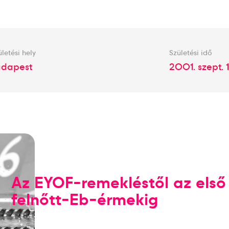
ületési hely
Születési idő
udapest
2001. szept. 
Az EYOF-remekléstől az első
felnőtt-Eb-érmekig