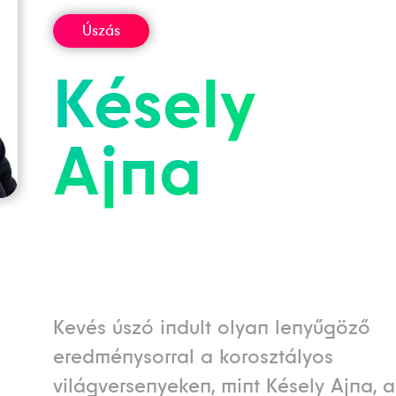
Úszás
Késely
Ajna
Kevés úszó indult olyan lenyűgöző
eredménysorral a korosztályos
világversenyeken, mint Késely Ajna, a