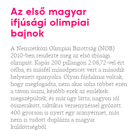
Az első magyar
ifjúsági olimpiai
bajnok
A Nemzetközi Olimpiai Bizottság (NOB)
2010-ben rendezte meg az első ifjúsági
olimpiát. Kapás 200 pillangón 2:08,72-vel ért
célba, és másfél másodpercet vert a második
helyezett spanyolra. Olyan fájdalmai voltak,
hogy megfogadta, nem akar soha többet ezen
a távon úszni, később ezek az emlékek
megszépültek, és már úgy látta, nagyon jól
összerakott, taktikus versenyzéssel győzött.
400 gyorson is nyert egy aranyérmet, más
nem is tudott duplázni a magyar
küldöttségből.