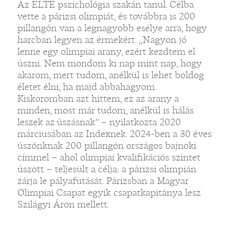
Az ELTE pszichológia szakán tanul. Célba
vette a párizsi olimpiát, és továbbra is 200
pillangón van a legnagyobb esélye arra, hogy
harcban legyen az érmekért. „Nagyon jó
lenne egy olimpiai arany, ezért kezdtem el
úszni. Nem mondom ki nap mint nap, hogy
akarom, mert tudom, anélkül is lehet boldog
életet élni, ha majd abbahagyom.
Kiskoromban azt hittem, ez az arany a
minden, most már tudom, anélkül is hálás
leszek az úszásnak” – nyilatkozta 2020
márciusában az Indexnek. 2024-ben a 30 éves
úszónknak 200 pillangón országos bajnoki
címmel – ahol olimpiai kvalifikációs szintet
úszott – teljesült a célja: a párizsi olimpián
zárja le pályafutását. Párizsban a Magyar
Olimpiai Csapat egyik csapatkapitánya lesz
Szilágyi Áron mellett.