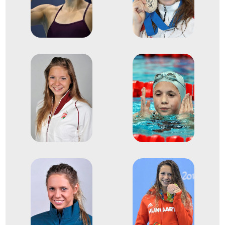
4
Medencés 200m pillangó
2012
2012. júl.
London
Nagy-Britannia
XXX. nyári olimpiai játékok
6
Medencés 800m gyors
2016
2016. aug.
Rio de Janeiro