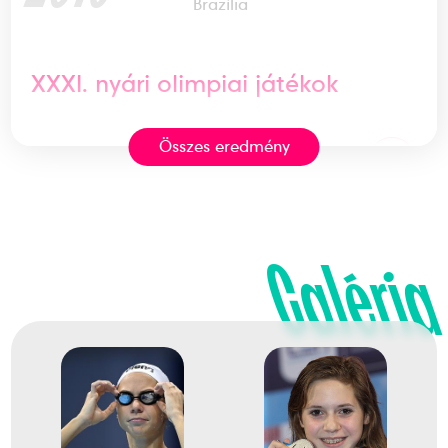
Brazília
XXXI. nyári olimpiai játékok
Összes eredmény
4
Medencés 400m gyors
2020
2021. júl.
Galéria
Tokió
Japán
XXXII. nyári olimpiai játékok