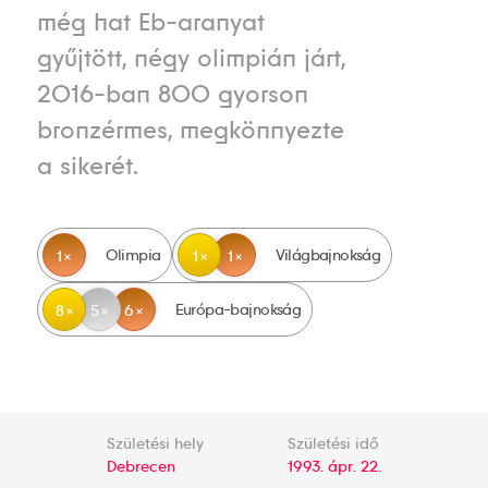
még hat Eb-aranyat
gyűjtött, négy olimpián járt,
2016-ban 800 gyorson
bronzérmes, megkönnyezte
a sikerét.
Olimpia
Világbajnokság
1
1
1
Európa-bajnokság
8
5
6
Születési hely
Születési idő
Debrecen
1993. ápr. 22.