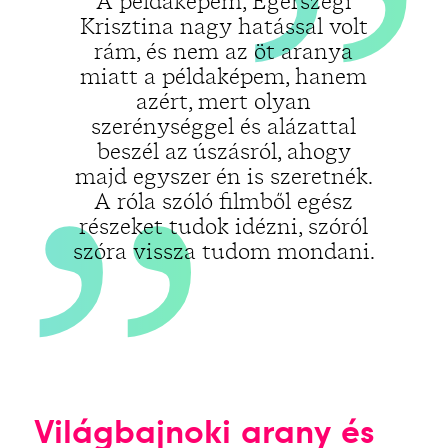
„
A példaképem, Egerszegi
Krisztina nagy hatással volt
rám, és nem az öt aranya
miatt a példaképem, hanem
azért, mert olyan
szerénységgel és alázattal
beszél az úszásról, ahogy
majd egyszer én is szeretnék.
A róla szóló filmből egész
részeket tudok idézni, szóról
szóra vissza tudom mondani.
Világbajnoki arany és