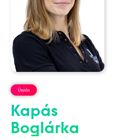
Úszás
Kapás
Boglárka