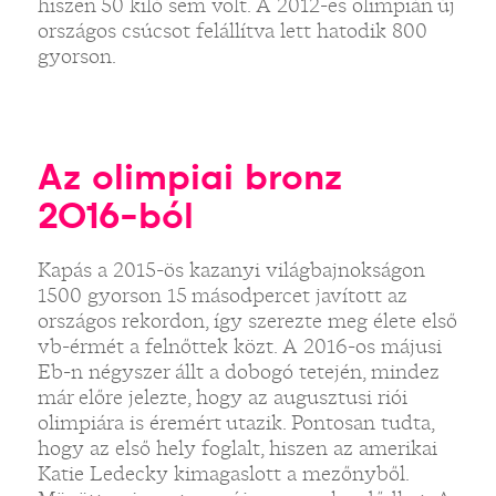
hiszen 50 kiló sem volt. A 2012-es olimpián új
országos csúcsot felállítva lett hatodik 800
gyorson.
Az olimpiai bronz
2016-ból
Kapás a 2015-ös kazanyi világbajnokságon
1500 gyorson 15 másodpercet javított az
országos rekordon, így szerezte meg élete első
vb-érmét a felnőttek közt. A 2016-os májusi
Eb-n négyszer állt a dobogó tetején, mindez
már előre jelezte, hogy az augusztusi riói
olimpiára is éremért utazik. Pontosan tudta,
hogy az első hely foglalt, hiszen az amerikai
Katie Ledecky kimagaslott a mezőnyből.