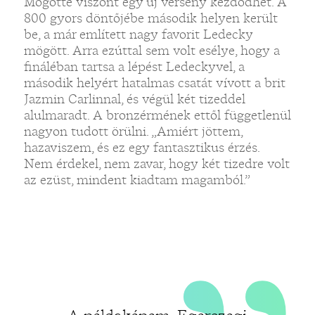
Mögötte viszont egy új verseny kezdődhet. A
800 gyors döntőjébe második helyen került
„
be, a már említett nagy favorit Ledecky
mögött. Arra ezúttal sem volt esélye, hogy a
fináléban tartsa a lépést Ledeckyvel, a
második helyért hatalmas csatát vívott a brit
Jazmin Carlinnal, és végül két tizeddel
alulmaradt. A bronzérmének ettől függetlenül
nagyon tudott örülni. „Amiért jöttem,
hazaviszem, és ez egy fantasztikus érzés.
Nem érdekel, nem zavar, hogy két tizedre volt
az ezüst, mindent kiadtam magamból.”