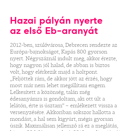
Hazai pályán nyerte
az első Eb-aranyát
2012-ben, szülővárosa, Debrecen rendezte az
Európa-bajnokságot, Kapás 800 gyorson
nyert. Négyszáznál indult meg, akkor érezte,
hogy nagyon jól halad, de abban is biztos
volt, hogy elérkezik majd a holtpont.
„Feljöttek rám, de akkor jött az érzés, hogy
most már nem lehet megállítani engem.
Lelkesített a közönség, talán még
édesanyámra is gondoltam, aki ott ült a
lelátón, érte is úsztam” – emlékezett vissza a
versenyzésére. Akkoriban sokszor hallotta a
mondást, a hal sem kigyúrt, mégis gyorsan
úszik. Maximálisan jellemző rá ez a meglátás,