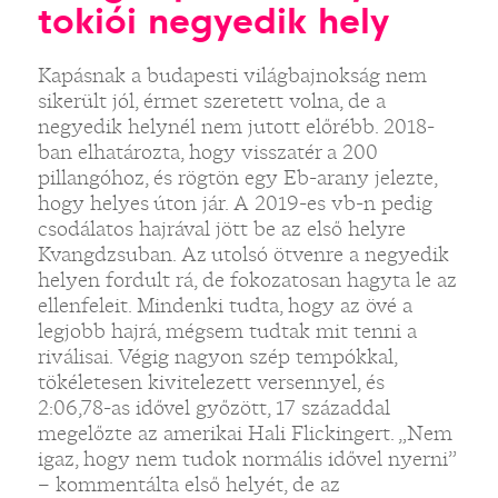
tokiói negyedik hely
Kapásnak a budapesti világbajnokság nem
sikerült jól, érmet szeretett volna, de a
negyedik helynél nem jutott előrébb. 2018-
ban elhatározta, hogy visszatér a 200
pillangóhoz, és rögtön egy Eb-arany jelezte,
hogy helyes úton jár. A 2019-es vb-n pedig
csodálatos hajrával jött be az első helyre
Kvangdzsuban. Az utolsó ötvenre a negyedik
helyen fordult rá, de fokozatosan hagyta le az
ellenfeleit. Mindenki tudta, hogy az övé a
legjobb hajrá, mégsem tudtak mit tenni a
riválisai. Végig nagyon szép tempókkal,
tökéletesen kivitelezett versennyel, és
2:06,78-as idővel győzött, 17 századdal
megelőzte az amerikai Hali Flickingert. „Nem
igaz, hogy nem tudok normális idővel nyerni”
– kommentálta első helyét, de az