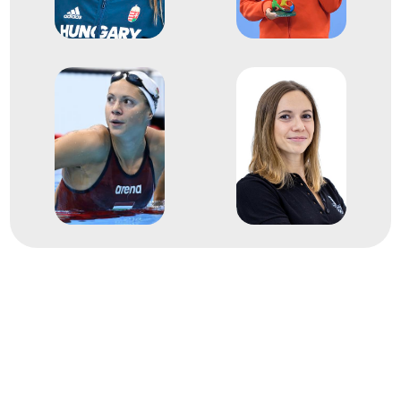
Brazília
XXXI. nyári olimpiai játékok
Hosszú Katinka
Jakabos Zsuzsanna
Kapás Boglárka
Késely Ajna
Verrasztó Evelyn
Medencés 4x200m
6
gyorsváltó
2019
2019. júl.
Kvangdzsu
Koreai Köztársaság