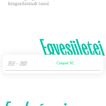
közgazdásznak tanul.
Egyesületei
1959 — 1968
Csepel SC