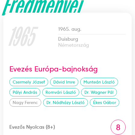
Eredményei
1965
1965. aug.
Duisburg
Németország
Evezés Európa-bajnokság
Csermely József
Dávid Imre
Munteán László
Pályi András
Romvári László
Dr. Wagner Pál
Nagy Ferenc
Dr. Nádházy László
Ékes Gábor
8
Evezős Nyolcas (8+)