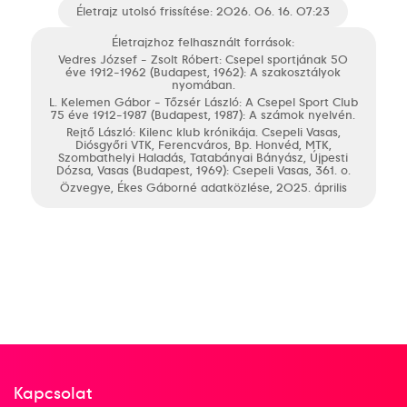
Életrajz utolsó frissítése: 2026. 06. 16. 07:23
Életrajzhoz felhasznált források:
Vedres József - Zsolt Róbert: Csepel sportjának 50
éve 1912-1962 (Budapest, 1962): A szakosztályok
nyomában.
L. Kelemen Gábor - Tőzsér László: A Csepel Sport Club
75 éve 1912-1987 (Budapest, 1987): A számok nyelvén.
Rejtő László: Kilenc klub krónikája. Csepeli Vasas,
Diósgyőri VTK, Ferencváros, Bp. Honvéd, MTK,
Szombathelyi Haladás, Tatabányai Bányász, Újpesti
Dózsa, Vasas (Budapest, 1969): Csepeli Vasas, 361. o.
Özvegye, Ékes Gáborné adatközlése, 2025. április
Kapcsolat