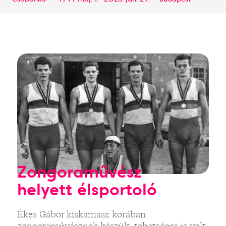
Zongoraművész
helyett élsportoló
Ékes Gábor kiskamasz korában
zongoraművésznek készült, tehetséges is volt,