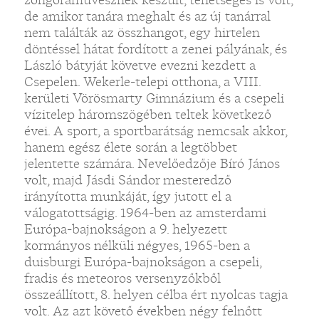
de amikor tanára meghalt és az új tanárral
nem találták az összhangot, egy hirtelen
döntéssel hátat fordított a zenei pályának, és
László bátyját követve evezni kezdett a
Csepelen. Wekerle-telepi otthona, a VIII.
kerületi Vörösmarty Gimnázium és a csepeli
vízitelep háromszögében teltek következő
évei. A sport, a sportbarátság nemcsak akkor,
hanem egész élete során a legtöbbet
jelentette számára. Nevelőedzője Bíró János
volt, majd Jásdi Sándor mesteredző
irányította munkáját, így jutott el a
válogatottságig. 1964-ben az amsterdami
Európa-bajnokságon a 9. helyezett
kormányos nélküli négyes, 1965-ben a
duisburgi Európa-bajnokságon a csepeli,
fradis és meteoros versenyzőkből
összeállított, 8. helyen célba ért nyolcas tagja
volt. Az azt követő években négy felnőtt