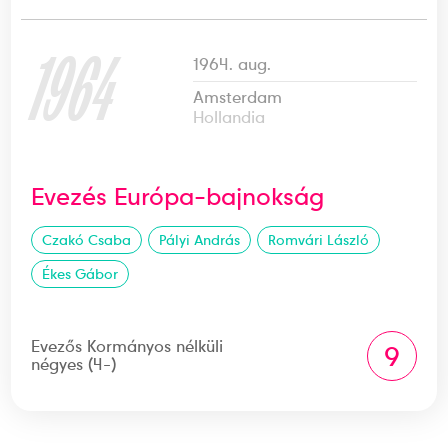
1964
1964. aug.
Amsterdam
Hollandia
Evezés Európa-bajnokság
Czakó Csaba
Pályi András
Romvári László
Ékes Gábor
Evezős Kormányos nélküli
9
négyes (4-)