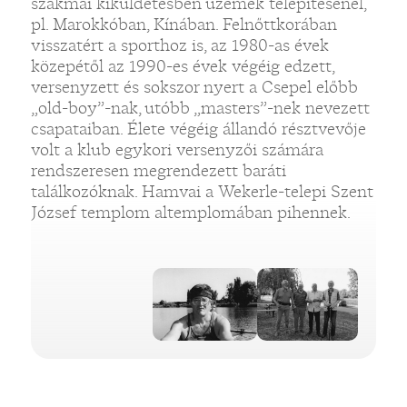
szakmai kiküldetésben üzemek telepítésénél,
pl. Marokkóban, Kínában. Felnőttkorában
visszatért a sporthoz is, az 1980-as évek
közepétől az 1990-es évek végéig edzett,
versenyzett és sokszor nyert a Csepel előbb
„old-boy”-nak, utóbb „masters”-nek nevezett
csapataiban. Élete végéig állandó résztvevője
volt a klub egykori versenyzői számára
rendszeresen megrendezett baráti
találkozóknak. Hamvai a Wekerle-telepi Szent
József templom altemplomában pihennek.