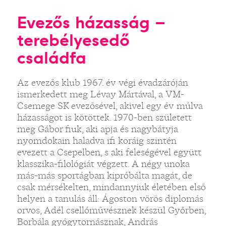
Evezős házasság –
terebélyesedő
családfa
Az evezős klub 1967. év végi évadzáróján
ismerkedett meg Lévay Mártával, a VM-
Csemege SK evezősével, akivel egy év múlva
házasságot is kötöttek. 1970-ben született
meg Gábor fiuk, aki apja és nagybátyja
nyomdokain haladva ifi koráig szintén
evezett a Csepelben, s aki feleségével együtt
klasszika-filológiát végzett. A négy unoka
más-más sportágban kipróbálta magát, de
csak mérsékelten, mindannyiuk életében első
helyen a tanulás áll: Ágoston vörös diplomás
orvos, Adél csellóművésznek készül Győrben,
Borbála gyógytornásznak, András