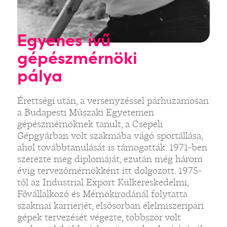
Egyenes ívű
gépészmérnöki
pálya
Érettségi után, a versenyzéssel párhuzamosan
a Budapesti Műszaki Egyetemen
gépészmérnöknek tanult, a Csepeli
Gépgyárban volt szakmába vágó sportállása,
ahol továbbtanulását is támogatták. 1971-ben
szerezte meg diplomáját, ezután még három
évig tervezőmérnökként itt dolgozott. 1975-
től az Industrial Export Külkereskedelmi,
Fővállalkozó és Mérnökirodánál folytatta
szakmai karrierjét, elsősorban élelmiszeripari
gépek tervezését végezte, többször volt