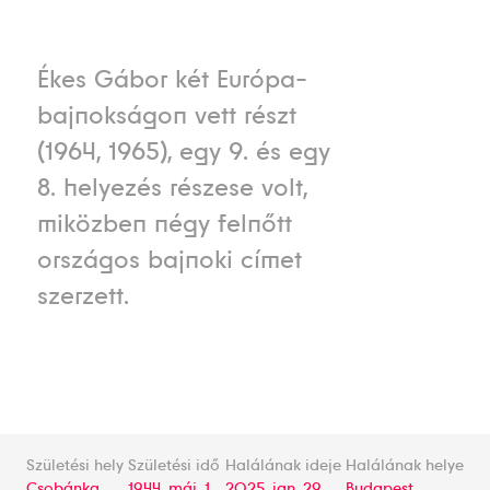
Ékes Gábor két Európa-
bajnokságon vett részt
(1964, 1965), egy 9. és egy
8. helyezés részese volt,
miközben négy felnőtt
országos bajnoki címet
szerzett.
Születési hely
Születési idő
Halálának ideje
Halálának helye
Csobánka
1944. máj. 1.
2025. jan. 29.
Budapest