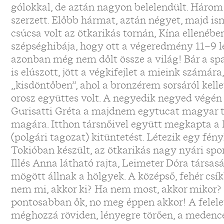
gólokkal, de aztán nagyon belelendült. Három
szerzett. Előbb hármat, aztán négyet, majd i
csúcsa volt az ötkarikás tornán, Kína ellenébe
szépséghibája, hogy ott a végeredmény 11–9 let
azonban még nem dőlt össze a világ! Bár a spa
is elúszott, jött a végkifejlet a mieink számár
„kisdöntőben”, ahol a bronzérem sorsáról kelle
orosz együttes volt. A negyedik negyed végén 
Gurisatti Gréta a majdnem egytucat magyar ta
magára. Itthon társnőivel együtt megkapta 
(polgári tagozat) kitüntetést. Létezik egy fén
Tokióban készült, az ötkarikás nagy nyári spo
Illés Anna látható rajta, Leimeter Dóra társa
mögött állnak a hölgyek. A középső, fehér csí
nem mi, akkor ki? Ha nem most, akkor mikor? 
pontosabban ők, no meg éppen akkor! A felel
méghozzá röviden, lényegre törően, a medenc