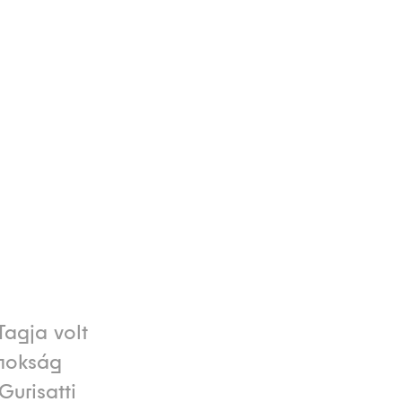
Tagja volt
jnokság
Gurisatti