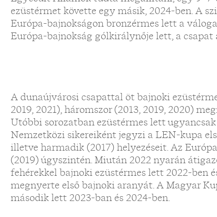
ezüstérmet követte egy másik, 2024-ben. A sz
Európa-bajnokságon bronzérmes lett a válogato
Európa-bajnokság gólkirálynője lett, a csapat 
A dunaújvárosi csapattal öt bajnoki ezüstérmet
2019, 2021), háromszor (2013, 2019, 2020) me
Utóbbi sorozatban ezüstérmes lett ugyancsak 
Nemzetközi sikereiként jegyzi a LEN-kupa els
illetve harmadik (2017) helyezéseit. Az Európ
(2019) úgyszintén. Miután 2022 nyarán átigazo
fehérekkel bajnoki ezüstérmes lett 2022-ben 
megnyerte első bajnoki aranyát. A Magyar K
második lett 2023-ban és 2024-ben.