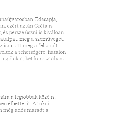
Dunaújvárosban. Édesapja,
n, ezért aztán Gréta is
, és persze úszni is kiválóan
katalpat, meg a szemüveget,
zásra, ott meg a felsorolt
eltek a tehetségére, fiatalon
 a gólokat, két korosztályos
ára a legjobbak közé is.
n élhette át. A tokiói
tőn még adós maradt a