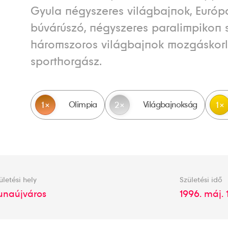
Gyula négyszeres világbajnok, Euró
búvárúszó, négyszeres paralimpikon s
háromszoros világbajnok mozgáskorl
sporthorgász.
Olimpia
Világbajnokság
1
2
1
ületési hely
Születési idő
unaújváros
1996. máj. 