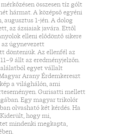
 mérkőzésen összesen tíz gólt
smét hármat. A középső egyéni
„
n, augusztus 1-jén. A dolog
t, az ázsiaiak javára. Ettől
nyolok elleni elődöntő sikere
a, az úgynevezett
tt dönteniük. Az ellenfél az
11–9 állt az eredményjelzőn.
lálatból egyet vállalt
a Magyar Arany Érdemkereszt
ykép a világhálón, ami
rteseményen. Gurisatti mellett
ságában. Egy magyar trikolór
kban olvasható két kérdés. Ha
Kiderült, hogy mi,
etet mindenki megkapta,
ében.