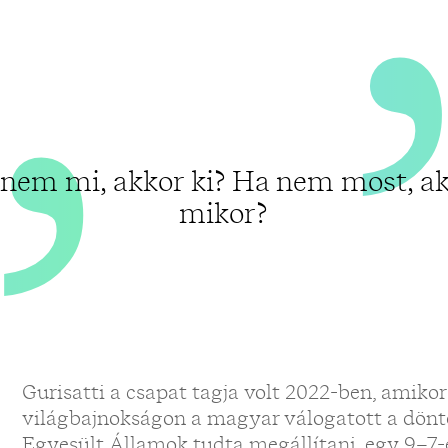
„
nem mi, akkor ki? Ha nem most, a
mikor?
Gurisatti a csapat tagja volt 2022-ben, amikor
világbajnokságon a magyar válogatott a döntő
Egyesült Államok tudta megállítani, egy 9–7-