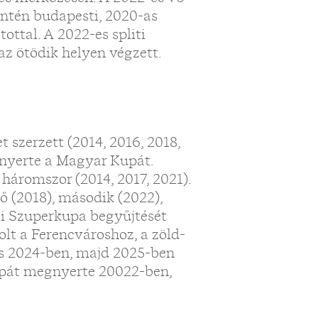
intén budapesti, 2020-as
ttal. A 2022-es spliti
az ötödik helyen végzett.
 szerzett (2014, 2016, 2018,
gnyerte a Magyar Kupát.
háromszor (2014, 2017, 2021).
ő (2018), második (2022),
ai Szuperkupa begyűjtését
lt a Ferencvároshoz, a zöld-
és 2024-ben, majd 2025-ben
upát megnyerte 20022-ben,