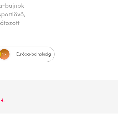
pa-bajnok
portlövő,
átozott
Európa-bajnokság
1
14.