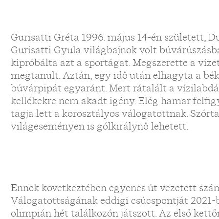
Gurisatti Gréta 1996. május 14-én született, 
Gurisatti Gyula világbajnok volt búvárúszásba
kipróbálta azt a sportágat. Megszerette a vizet
megtanult. Aztán, egy idő után elhagyta a bé
búvárpipát egyaránt. Mert rátalált a vízilabdá
kellékekre nem akadt igény. Elég hamar felfigy
tagja lett a korosztályos válogatottnak. Szórta
világeseményen is gólkirálynő lehetett.
Ennek következtében egyenes út vezetett szám
Válogatottságának eddigi csúcspontját 2021-be
olimpián hét találkozón játszott. Az első ket