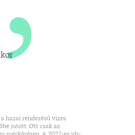
kkor
 a hazai rendezésű vizes
be jutott. Ott csak az
es mérkőzésen. A 2022-es vb-