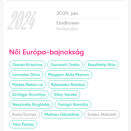
2024
2024. jan.
Eindhoven
Hollandia
Női Európa-bajnokság
Garda Krisztina
Gurisatti Gréta
Keszthelyi Rita
Leimeter Dóra
Magyari Alda Manon
Parkes Rebecca
Rybanska Natasa
Szilágyi Dorottya
Vályi Vanda
Neszmély Boglárka
Faragó Kamilla
Kuna Szonja
Mahieu Géraldine
Szabó Nikolett
Tiba Panna