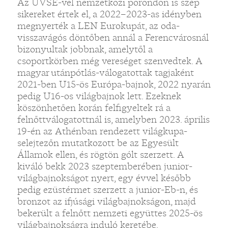
Az UVSE-vel nemzetközi porondon is szép
sikereket értek el, a 2022–2023-as idényben
megnyerték a LEN Eurokupát, az oda-
visszavágós döntőben annál a Ferencvárosnál
bizonyultak jobbnak, amelytől a
csoportkörben még vereséget szenvedtek. A
magyar utánpótlás-válogatottak tagjaként
2021-ben U15-ös Európa-bajnok, 2022 nyarán
pedig U16-os világbajnok lett. Ezeknek
köszönhetően korán felfigyeltek rá a
felnőttválogatottnál is, amelyben 2023. április
19-én az Athénban rendezett világkupa-
selejtezőn mutatkozott be az Egyesült
Államok ellen, és rögtön gólt szerzett. A
kiváló bekk 2023 szeptemberében junior-
világbajnokságot nyert, egy évvel később
pedig ezüstérmet szerzett a junior-Eb-n, és
bronzot az ifjúsági világbajnokságon, majd
bekerült a felnőtt nemzeti együttes 2025-ös
világbajnokságra induló keretébe.