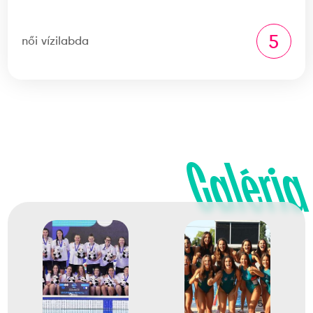
5
női vízilabda
Galéria