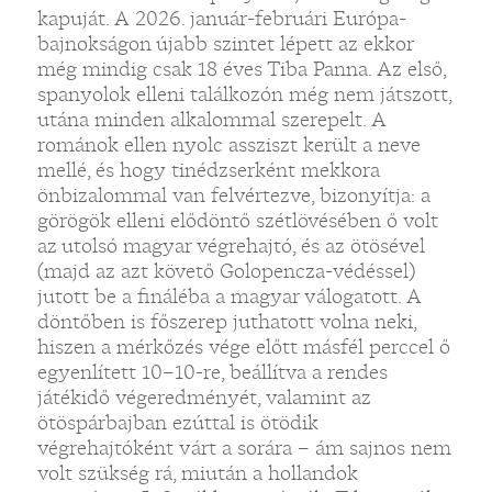
kapuját. A 2026. január-februári Európa-
bajnokságon újabb szintet lépett az ekkor
még mindig csak 18 éves Tiba Panna. Az első,
spanyolok elleni találkozón még nem játszott,
utána minden alkalommal szerepelt. A
románok ellen nyolc assziszt került a neve
mellé, és hogy tinédzserként mekkora
önbizalommal van felvértezve, bizonyítja: a
görögök elleni elődöntő szétlövésében ő volt
az utolsó magyar végrehajtó, és az ötösével
(majd az azt követő Golopencza-védéssel)
jutott be a fináléba a magyar válogatott. A
döntőben is főszerep juthatott volna neki,
hiszen a mérkőzés vége előtt másfél perccel ő
egyenlített 10–10-re, beállítva a rendes
játékidő végeredményét, valamint az
ötöspárbajban ezúttal is ötödik
végrehajtóként várt a sorára – ám sajnos nem
volt szükség rá, miután a hollandok