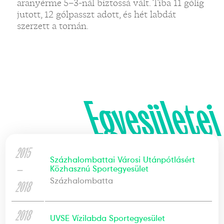
aranyérme 5–3-nál biztossá vált. Tiba 11 gólig
jutott, 12 gólpasszt adott, és hét labdát
szerzett a tornán.
Egyesületei
2015
Százhalombattai Városi Utánpótlásért
—
Közhasznú Sportegyesület
Százhalombatta
2018
2018
UVSE Vízilabda Sportegyesület