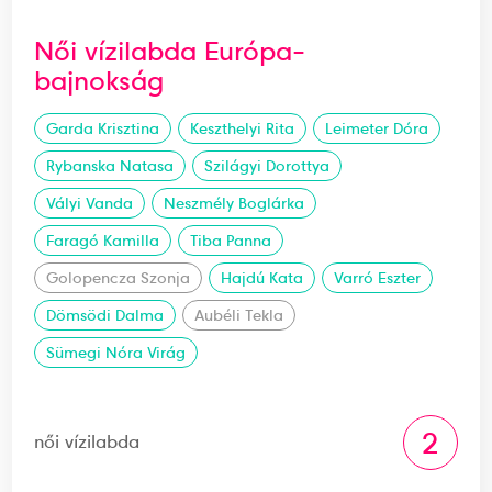
Női vízilabda Európa-
bajnokság
Garda Krisztina
Keszthelyi Rita
Leimeter Dóra
Rybanska Natasa
Szilágyi Dorottya
Vályi Vanda
Neszmély Boglárka
Faragó Kamilla
Tiba Panna
Golopencza Szonja
Hajdú Kata
Varró Eszter
Dömsödi Dalma
Aubéli Tekla
Sümegi Nóra Virág
2
női vízilabda