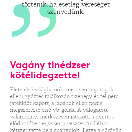
történik, ha esetleg vereséget
szenvedünk.
Vagány tinédzser
kötélidegzettel
Élete első világbajnoki meccsén, a görögök
elleni győztes találkozón tizenegy és fél perc
játékidőt kapott, a japánok ellen pedig
megszerezte első vb-gólját. A válogatott
valamennyi mérkőzésén játszott, a nyertes
elődöntőben egyszer, a vesztes fináléban
kétszer vette be a spanyolok, illetve a görögök