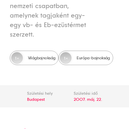
nemzeti csapatban,
amelynek tagjaként egy-
egy vb- és Eb-ezüstérmet
szerzett.
Világbajnokság
Európa-bajnokság
1
1
Születési hely
Születési idő
Budapest
2007. máj. 22.