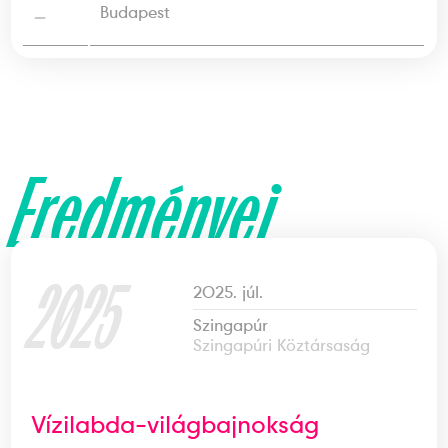
—
Budapest
Eredményei
2025
2025. júl.
Szingapúr
Szingapúri Köztársaság
Vízilabda-világbajnokság