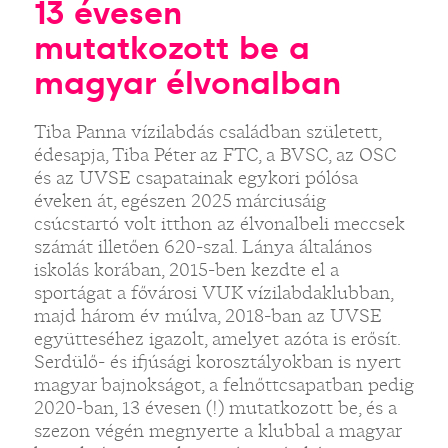
13 évesen
mutatkozott be a
magyar élvonalban
Tiba Panna vízilabdás családban született,
édesapja, Tiba Péter az FTC, a BVSC, az OSC
és az UVSE csapatainak egykori pólósa
éveken át, egészen 2025 márciusáig
csúcstartó volt itthon az élvonalbeli meccsek
számát illetően 620-szal. Lánya általános
iskolás korában, 2015-ben kezdte el a
sportágat a fővárosi VUK vízilabdaklubban,
majd három év múlva, 2018-ban az UVSE
együtteséhez igazolt, amelyet azóta is erősít.
Serdülő- és ifjúsági korosztályokban is nyert
magyar bajnokságot, a felnőttcsapatban pedig
2020-ban, 13 évesen (!) mutatkozott be, és a
szezon végén megnyerte a klubbal a magyar