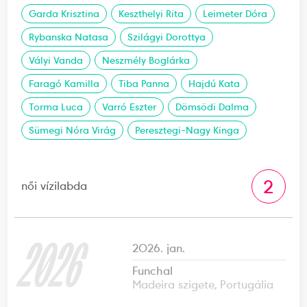
Garda Krisztina
Keszthelyi Rita
Leimeter Dóra
Rybanska Natasa
Szilágyi Dorottya
Vályi Vanda
Neszmély Boglárka
Faragó Kamilla
Tiba Panna
Hajdú Kata
Torma Luca
Varró Eszter
Dömsödi Dalma
Sümegi Nóra Virág
Peresztegi-Nagy Kinga
2
női vízilabda
2026
2026. jan.
Funchal
Madeira szigete, Portugália