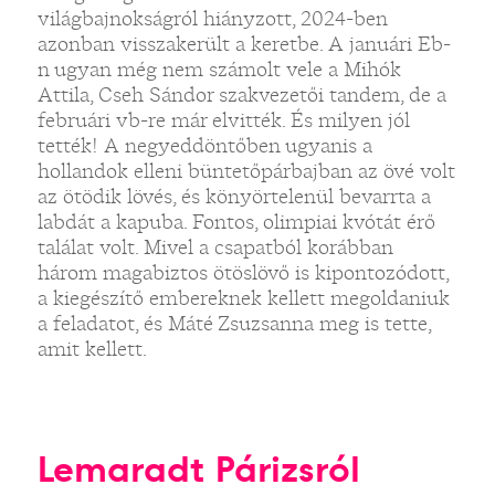
világbajnokságról hiányzott, 2024-ben
azonban visszakerült a keretbe. A januári Eb-
n ugyan még nem számolt vele a Mihók
Attila, Cseh Sándor szakvezetői tandem, de a
februári vb-re már elvitték. És milyen jól
tették! A negyeddöntőben ugyanis a
hollandok elleni büntetőpárbajban az övé volt
az ötödik lövés, és könyörtelenül bevarrta a
labdát a kapuba. Fontos, olimpiai kvótát érő
találat volt. Mivel a csapatból korábban
három magabiztos ötöslövő is kipontozódott,
a kiegészítő embereknek kellett megoldaniuk
a feladatot, és Máté Zsuzsanna meg is tette,
amit kellett.
Lemaradt Párizsról