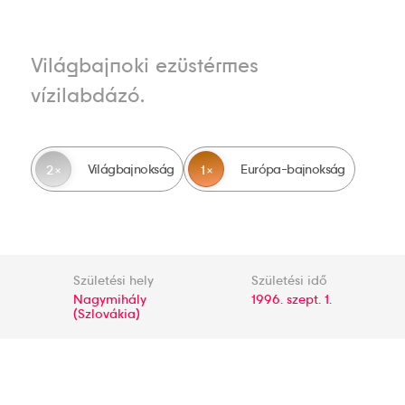
Világbajnoki ezüstérmes
vízilabdázó.
Világbajnokság
Európa-bajnokság
2
1
Születési hely
Születési idő
Nagymihály
1996. szept. 1.
(Szlovákia)