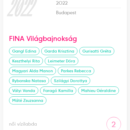
2022
2022
Budapest
FINA Világbajnokság
Gangl Edina
Garda Krisztina
Gurisatti Gréta
Keszthelyi Rita
Leimeter Dóra
Magyari Alda Manon
Parkes Rebecca
Rybanska Natasa
Szilágyi Dorottya
Vályi Vanda
Faragó Kamilla
Mahieu Géraldine
Máté Zsuzsanna
2
női vízilabda