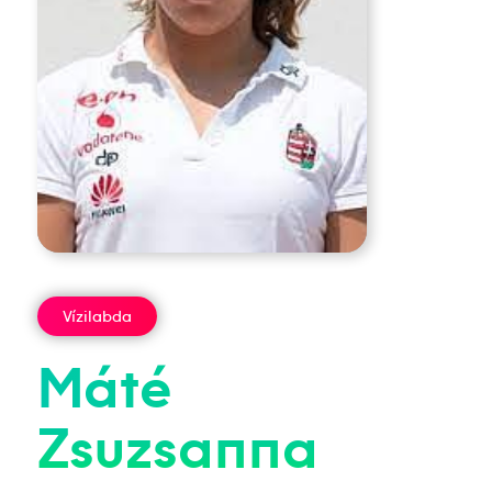
Vízilabda
Máté
Zsuzsanna