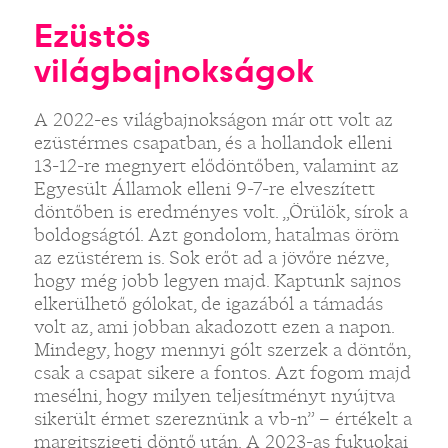
Ezüstös
világbajnokságok
A 2022-es világbajnokságon már ott volt az
ezüstérmes csapatban, és a hollandok elleni
13-12-re megnyert elődöntőben, valamint az
Egyesült Államok elleni 9-7-re elveszített
döntőben is eredményes volt. „Örülök, sírok a
boldogságtól. Azt gondolom, hatalmas öröm
az ezüstérem is. Sok erőt ad a jövőre nézve,
hogy még jobb legyen majd. Kaptunk sajnos
elkerülhető gólokat, de igazából a támadás
volt az, ami jobban akadozott ezen a napon.
Mindegy, hogy mennyi gólt szerzek a döntőn,
csak a csapat sikere a fontos. Azt fogom majd
mesélni, hogy milyen teljesítményt nyújtva
sikerült érmet szereznünk a vb-n” – értékelt a
margitszigeti döntő után. A 2023-as fukuokai