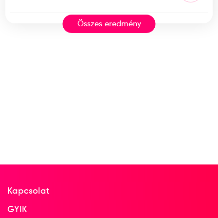
Összes eredmény
2024
2024. feb.
Doha
Katar
21. FINA Világbajnokság
Garda Krisztina
Gurisatti Gréta
Keszthelyi Rita
Leimeter Dóra
Magyari Alda Manon
Parkes Rebecca
Rybanska Natasa
Szilágyi Dorottya
Vályi Vanda
Neszmély Boglárka
Faragó Kamilla
Kapcsolat
Kuna Szonja
Máté Zsuzsanna
Horváth Brigitta
GYIK