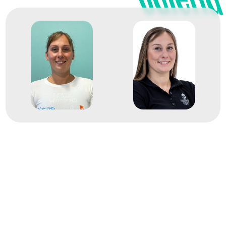
Garda Krisztina
Gurisatti Gréta
Keszthelyi Rita
Leimeter Dóra
Magyari Alda Manon
Parkes Rebecca
Rybanska Natasa
Szilágyi Dorottya
Vályi Vanda
Neszmély Boglárka
Faragó Kamilla
Kuna Szonja
Máté Zsuzsanna
Horváth Brigitta
2
női vízilabda
2019
2019
Kvangdzsu
Dél-Korea