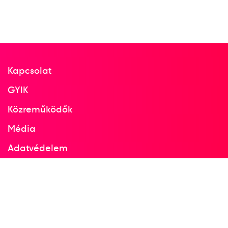
FINA Világbajnokság
Csabai Dóra
Gangl Edina
Gurisatti Gréta
Kapcsolat
Gyöngyössy Anikó
Illés Anna
Keszthelyi Rita
GYIK
Leimeter Dóra
Magyari Alda Manon
Parkes Rebecca
Rybanska Natasa
Közreműködők
Szilágyi Dorottya
Vályi Vanda
Horváth Brigitta
Média
Adatvédelem
4
női vízilabda
Facebook
Instagram
2018
2018