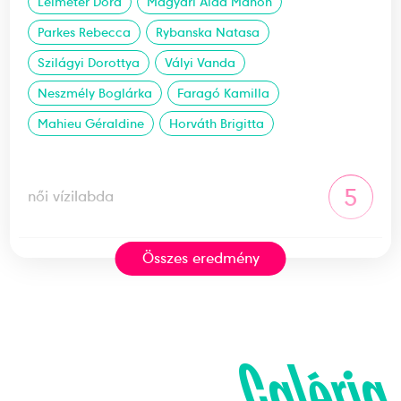
Leimeter Dóra
Magyari Alda Manon
Parkes Rebecca
Rybanska Natasa
Szilágyi Dorottya
Vályi Vanda
Neszmély Boglárka
Faragó Kamilla
Mahieu Géraldine
Horváth Brigitta
5
női vízilabda
Összes eredmény
2024
2024. feb.
Doha
Katar
Galéria
21. FINA Világbajnokság