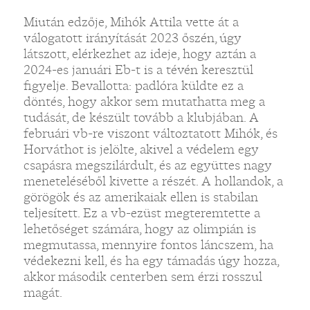
Miután edzője, Mihók Attila vette át a
válogatott irányítását 2023 őszén, úgy
látszott, elérkezhet az ideje, hogy aztán a
2024-es januári Eb-t is a tévén keresztül
figyelje. Bevallotta: padlóra küldte ez a
döntés, hogy akkor sem mutathatta meg a
tudását, de készült tovább a klubjában. A
februári vb-re viszont változtatott Mihók, és
Horváthot is jelölte, akivel a védelem egy
csapásra megszilárdult, és az együttes nagy
meneteléséből kivette a részét. A hollandok, a
görögök és az amerikaiak ellen is stabilan
teljesített. Ez a vb-ezüst megteremtette a
lehetőséget számára, hogy az olimpián is
megmutassa, mennyire fontos láncszem, ha
védekezni kell, és ha egy támadás úgy hozza,
akkor második centerben sem érzi rosszul
magát.