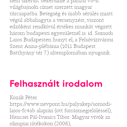
nem sikerült bekerülnie a párizsi vb-n
világbajnoki címet szerzett magyar
tőrcsapatba. Betegség és újabb sérülés miatt
végül abbahagyta a versenyzést, viszont
edzőként rendkívül értékes munkát végzett
három budapesti egyesületnél is. id. Somodi
Lajos Budapesten hunyt el, a Felsővízivárosi
Szent Anna-plébánia (1011 Budapest
Batthyány tér 7.) altemplomában nyugszik.
Felhasznált irodalom
Kozák Péter
https://www.nevpont.hu/palyakep/somodi-
lajos-fc4ab alapján (ott forrásmegjelöléssel),
Hencsei Pál-Ivanics Tibor: Magyar vívók az
olimpiai játékokon (2006),