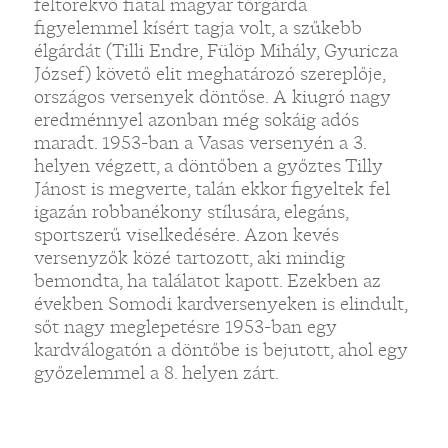
feltörekvő fiatal magyar tőrgárda
figyelemmel kísért tagja volt, a szűkebb
élgárdát (Tilli Endre, Fülöp Mihály, Gyuricza
József) követő elit meghatározó szereplője,
országos versenyek döntőse. A kiugró nagy
eredménnyel azonban még sokáig adós
maradt. 1953-ban a Vasas versenyén a 3.
helyen végzett, a döntőben a győztes Tilly
Jánost is megverte, talán ekkor figyeltek fel
igazán robbanékony stílusára, elegáns,
sportszerű viselkedésére. Azon kevés
versenyzők közé tartozott, aki mindig
bemondta, ha találatot kapott. Ezekben az
években Somodi kardversenyeken is elindult,
sőt nagy meglepetésre 1953-ban egy
kardválogatón a döntőbe is bejutott, ahol egy
győzelemmel a 8. helyen zárt.