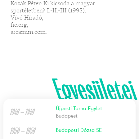
Kozák Péter: Ki kicsoda a magyar
sportéletben? I.-II.-III (1995),
Vívó Híradó,
fie.org,
arcanum.com.
Egyesületei
Újpesti Torna Egylet
1946 — 1949
Budapest
1950 — 1956
Budapesti Dózsa SE