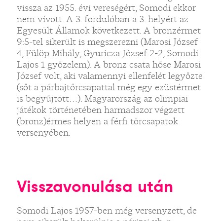
vissza az 1955. évi vereségért, Somodi ekkor
nem vívott. A 3. fordulóban a 3. helyért az
Egyesült Államok következett. A bronzérmet
9:5-tel sikerült is megszerezni (Marosi József
4, Fülöp Mihály, Gyuricza József 2-2, Somodi
Lajos 1 győzelem). A bronz csata hőse Marosi
József volt, aki valamennyi ellenfelét legyőzte
(sőt a párbajtőrcsapattal még egy ezüstérmet
is begyűjtött…). Magyarország az olimpiai
játékok történetében harmadszor végzett
(bronz)érmes helyen a férfi tőrcsapatok
versenyében.
Visszavonulása után
Somodi Lajos 1957-ben még versenyzett, de