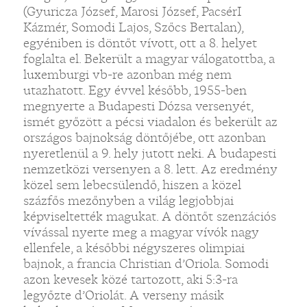
(Gyuricza József, Marosi József, PacsérI
Kázmér, Somodi Lajos, Szőcs Bertalan),
egyéniben is döntőt vívott, ott a 8. helyet
foglalta el. Bekerült a magyar válogatottba, a
luxemburgi vb-re azonban még nem
utazhatott. Egy évvel később, 1955-ben
megnyerte a Budapesti Dózsa versenyét,
ismét győzött a pécsi viadalon és bekerült az
országos bajnokság döntőjébe, ott azonban
nyeretlenül a 9. hely jutott neki. A budapesti
nemzetközi versenyen a 8. lett. Az eredmény
közel sem lebecsülendő, hiszen a közel
százfős mezőnyben a világ legjobbjai
képviseltették magukat. A döntőt szenzációs
vívással nyerte meg a magyar vívók nagy
ellenfele, a későbbi négyszeres olimpiai
bajnok, a francia Christian d’Oriola. Somodi
azon kevesek közé tartozott, aki 5:3-ra
legyőzte d’Oriolát. A verseny másik