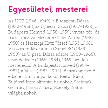
Egyesületei, mesterei
Az UTE (1946–1949), a Budapesti Dózsa
(1950–1956), az Újpesti Dózsa (1957–1958), a
Budapesti Honvéd (1958–1959) vívója, tőr- és
párbajtőrvívó. Mesterei Gellér Alfréd (1946-
1950) és Hátszegi Hatz József (1953-1968).
Visszavonulása után a Csepel SC (1959–
1960), az Újpesti Dózsa edzője (1960–1965),
vezetőedzője (1965–1984), 1969-ben lett
mesteredző. A Budapesti Honvéd (1984–
1987), a Vasas (1987–1994) tőr szakágvezető
edzője. Tanítványai közül Rejtő Ildikó,
Bujdosó Imre olimpiai bajnokok, Stefanek
Gertrúd, Jánosi Zsuzsa, Székely Zoltán
világbajnokok.