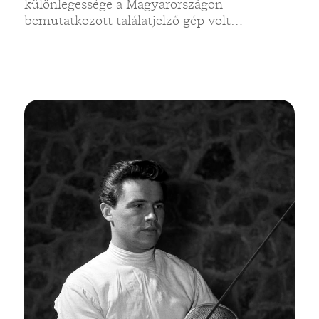
különlegessége a Magyarországon
bemutatkozott találatjelző gép volt…