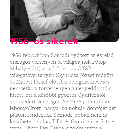
1956-os sikerek
1956 februárban Somodi győzött az év első
országos versenyén (a világbajnok Fülöp
Mihály előtt), majd 2. lett az OTSB
válogatóversenyén (Gyuricza József mögött
és Marosi József előtt), a bolognai kieséses
nemzetközi tőrversenyen a negyeddöntőig
jutott, ott a későbbi győztes Gyuriczától
szenvedett vereséget. Az 1956 júniusában
lebonyolított magyar bajnokság döntőjét két
páston rendezték. Somodi jobban nem is
kezdhetett volna, Tillit és Gyuriczát is 5:4-re
verte. Ekkor Pap Csaba kizökkentette a