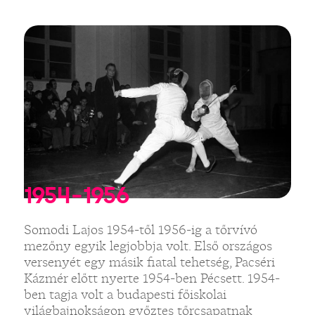
1954-1956
Somodi Lajos 1954-től 1956-ig a tőrvívó
mezőny egyik legjobbja volt. Első országos
versenyét egy másik fiatal tehetség, Pacséri
Kázmér előtt nyerte 1954-ben Pécsett. 1954-
ben tagja volt a budapesti főiskolai
világbajnokságon győztes tőrcsapatnak