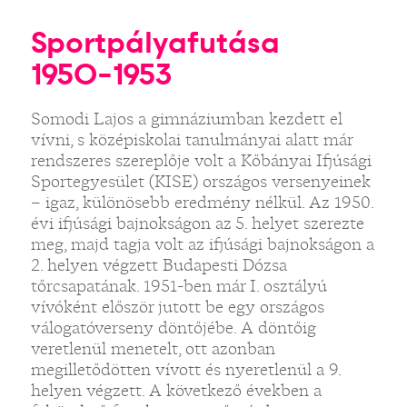
Sportpályafutása
1950-1953
Somodi Lajos a gimnáziumban kezdett el
vívni, s középiskolai tanulmányai alatt már
rendszeres szereplője volt a Kőbányai Ifjúsági
Sportegyesület (KISE) országos versenyeinek
– igaz, különösebb eredmény nélkül. Az 1950.
évi ifjúsági bajnokságon az 5. helyet szerezte
meg, majd tagja volt az ifjúsági bajnokságon a
2. helyen végzett Budapesti Dózsa
tőrcsapatának. 1951-ben már I. osztályú
vívóként először jutott be egy országos
válogatóverseny döntőjébe. A döntőig
veretlenül menetelt, ott azonban
megilletődötten vívott és nyeretlenül a 9.
helyen végzett. A következő években a