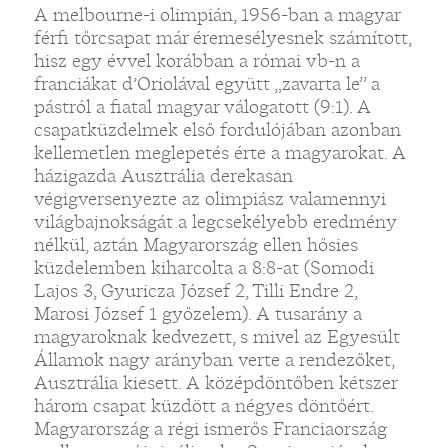
A melbourne-i olimpián, 1956-ban a magyar
férfi tőrcsapat már éremesélyesnek számított,
hisz egy évvel korábban a római vb-n a
franciákat d’Oriolával együtt „zavarta le” a
pástról a fiatal magyar válogatott (9:1). A
csapatküzdelmek első fordulójában azonban
kellemetlen meglepetés érte a magyarokat. A
házigazda Ausztrália derekasan
végigversenyezte az olimpiász valamennyi
világbajnokságát a legcsekélyebb eredmény
nélkül, aztán Magyarország ellen hősies
küzdelemben kiharcolta a 8:8-at (Somodi
Lajos 3, Gyuricza József 2, Tilli Endre 2,
Marosi József 1 győzelem). A tusarány a
magyaroknak kedvezett, s mivel az Egyesült
Államok nagy arányban verte a rendezőket,
Ausztrália kiesett. A középdöntőben kétszer
három csapat küzdött a négyes döntőért.
Magyarország a régi ismerős Franciaország