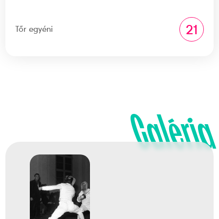
21
Tőr egyéni
Galéria