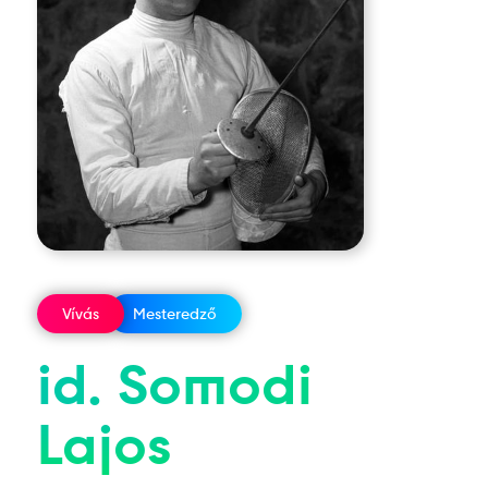
Vívás
Mesteredző
id.
Somodi
Lajos