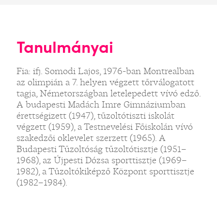
Tanulmányai
Fia: ifj. Somodi Lajos, 1976-ban Montrealban
az olimpián a 7. helyen végzett tőrválogatott
tagja, Németországban letelepedett vívó edző.
A budapesti Madách Imre Gimnáziumban
érettségizett (1947), tűzoltótiszti iskolát
végzett (1959), a Testnevelési Főiskolán vívó
szakedzői oklevelet szerzett (1965). A
Budapesti Tűzoltóság tűzoltótisztje (1951–
1968), az Újpesti Dózsa sporttisztje (1969–
1982), a Tűzoltókiképző Központ sporttisztje
(1982–1984).