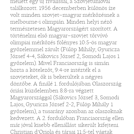
mellett egy új riválissal, a Szovjetunióval
találkozott. 1956 decemberben különös íze
volt minden szovjet–magyar mérkőzésnek a
melbourne-i olimpián. Minden helyi néző
természetesen Magyarországért szorított. A
történelmi első magyar–szovjet tőrvívó
olimpiai mérkőzés fölényes 10:5-ös magyar
győzelemmel zárult (Fülöp Mihály, Gyuricza
József 4-4, Sákovics József 2, Somodi Lajos 1
győzelem). Mivel Franciaország is simán
hozta a kötelezőt, 9:4-re intézték el a
szovjeteket, ők is bekerültek a négyes
döntőbe. A finálé 1. fordulójában Olaszország
óriási küzdelemben 8:8-ra végzett
Magyarországgal (Sákovics József 3, Somodi
Lajos, Gyuricza József 2-2, Fülöp Mihály 1
győzelem), a tusarány azonban az olaszoknak
kedvezett. A 2. fordulóban Franciaország ellen
már jóval kisebb ellenállást sikerült kifejteni.
Christian d’Oriola és társai 11:5-tel vágtak