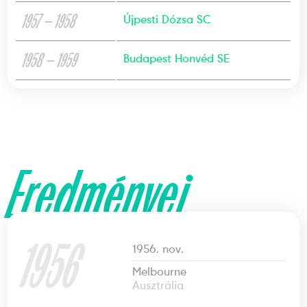
1957 — 1958
Újpesti Dózsa SC
1958 — 1959
Budapest Honvéd SE
Eredményei
1956
1956. nov.
Melbourne
Ausztrália