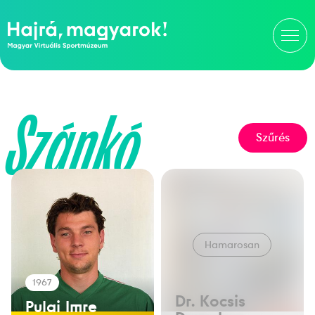
Szánkó
Szűrés
Hamarosan
1967
Dr. Kocsis
Pulai Imre