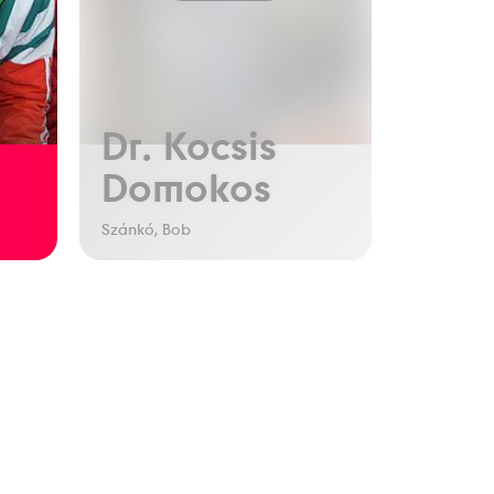
Dr. Kocsis
Domokos
Szánkó, Bob