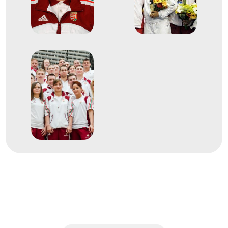
2008
2008. aug.
Peking
Kína
XXIX. nyári olimpiai játékok
7
Egyéni 57kg
2006
2006. szept.
Párizs
Franciaország
Judo világbajnokság, 2006