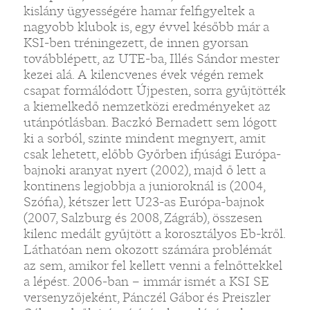
kislány ügyességére hamar felfigyeltek a
nagyobb klubok is, egy évvel később már a
KSI-ben tréningezett, de innen gyorsan
továbblépett, az UTE-ba, Illés Sándor mester
kezei alá. A kilencvenes évek végén remek
csapat formálódott Újpesten, sorra gyűjtötték
a kiemelkedő nemzetközi eredményeket az
utánpótlásban. Baczkó Bernadett sem lógott
ki a sorból, szinte mindent megnyert, amit
csak lehetett, előbb Győrben ifjúsági Európa-
bajnoki aranyat nyert (2002), majd ő lett a
kontinens legjobbja a junioroknál is (2004,
Szófia), kétszer lett U23-as Európa-bajnok
(2007, Salzburg és 2008, Zágráb), összesen
kilenc medált gyűjtött a korosztályos Eb-kről.
Láthatóan nem okozott számára problémát
az sem, amikor fel kellett venni a felnőttekkel
a lépést. 2006-ban – immár ismét a KSI SE
versenyzőjeként, Pánczél Gábor és Preiszler