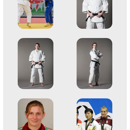
2009
2009. okt.
Miskolc
Európa-bajnokság
Baczkó Bernadett
Csernoviczki Éva
Joó Abigél
Mészáros Anett
Szabó Franciska
Maros Barbara
Gáspár Eszter
3
Csapat