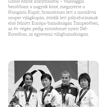
Gábor edzők irányításával – valósággal
berobbant a nagyok közé, megnyerte a
Hungária Kupát, bronzérmes lett a moszkvai
szuper világkupán, ötödik lett pályafutásának
első felnőtt Európa-bajnokságán Tamperében,
az év végén pedig ezüstérmet nyert Dél-
Koreában, az egyetemi világbajnokságon.