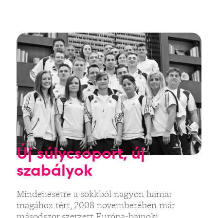
Új súlycsoport, új
szabályok
Mindenesetre a sokkból nagyon hamar
magához tért, 2008 novemberében már
másodszor szerzett Európa-bajnoki