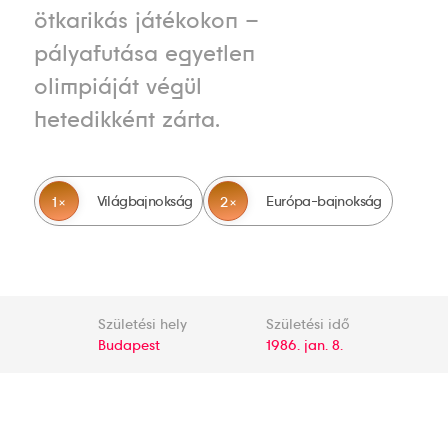
ötkarikás játékokon –
pályafutása egyetlen
olimpiáját végül
hetedikként zárta.
Világbajnokság
Európa-bajnokság
1
2
Születési hely
Születési idő
Budapest
1986. jan. 8.