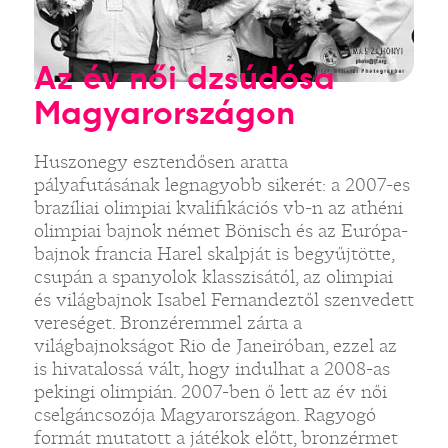
Az év női dzsúdósa
Magyarországon
Huszonegy esztendősen aratta
pályafutásának legnagyobb sikerét: a 2007-es
brazíliai olimpiai kvalifikációs vb-n az athéni
olimpiai bajnok német Bönisch és az Európa-
bajnok francia Harel skalpját is begyűjtötte,
csupán a spanyolok klasszisától, az olimpiai
és világbajnok Isabel Fernandeztől szenvedett
vereséget. Bronzéremmel zárta a
világbajnokságot Rio de Janeiróban, ezzel az
is hivatalossá vált, hogy indulhat a 2008-as
pekingi olimpián. 2007-ben ő lett az év női
cselgáncsozója Magyarországon. Ragyogó
formát mutatott a játékok előtt, bronzérmet