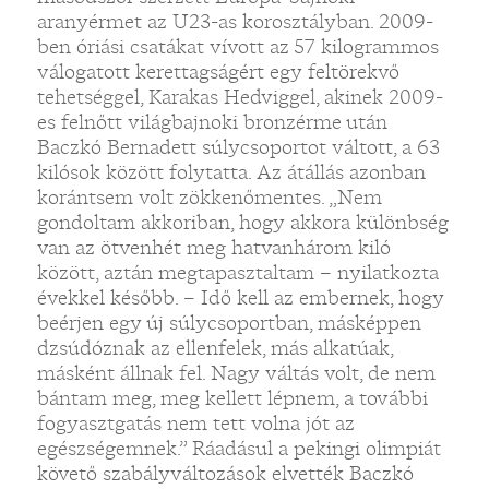
aranyérmet az U23-as korosztályban. 2009-
ben óriási csatákat vívott az 57 kilogrammos
válogatott kerettagságért egy feltörekvő
tehetséggel, Karakas Hedviggel, akinek 2009-
es felnőtt világbajnoki bronzérme után
Baczkó Bernadett súlycsoportot váltott, a 63
kilósok között folytatta. Az átállás azonban
korántsem volt zökkenőmentes. „Nem
gondoltam akkoriban, hogy akkora különbség
van az ötvenhét meg hatvanhárom kiló
között, aztán megtapasztaltam – nyilatkozta
évekkel később. – Idő kell az embernek, hogy
beérjen egy új súlycsoportban, másképpen
dzsúdóznak az ellenfelek, más alkatúak,
másként állnak fel. Nagy váltás volt, de nem
bántam meg, meg kellett lépnem, a további
fogyasztgatás nem tett volna jót az
egészségemnek.” Ráadásul a pekingi olimpiát
követő szabályváltozások elvették Baczkó