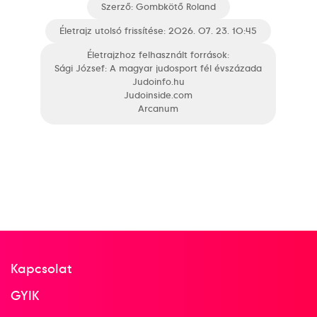
Szerző:
Gombkötő Roland
Párizs, Franciaország
Életrajz utolsó frissítése: 2026. 07. 23. 10:45
Baczkó Bernadett
Csernoviczki Éva
Életrajzhoz felhasznált források:
Szabó Brigitta
Perge Ilona
Budai Anita
Sági József: A magyar judosport fél évszázada
Judoinfo.hu
Tamási Ibolya
Judoinside.com
Arcanum
9
Csapat
2011
2011. aug.
Párizs
Franciaország
Kapcsolat
GYIK
Judo világbajnokság