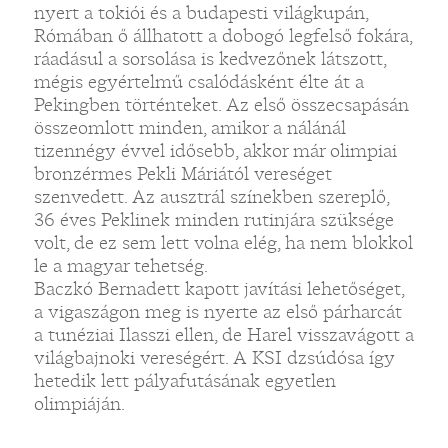
nyert a tokiói és a budapesti világkupán,
Rómában ő állhatott a dobogó legfelső fokára,
ráadásul a sorsolása is kedvezőnek látszott,
mégis egyértelmű csalódásként élte át a
Pekingben történteket. Az első összecsapásán
összeomlott minden, amikor a nálánál
tizennégy évvel idősebb, akkor már olimpiai
bronzérmes Pekli Máriától vereséget
szenvedett. Az ausztrál színekben szereplő,
36 éves Peklinek minden rutinjára szüksége
volt, de ez sem lett volna elég, ha nem blokkol
le a magyar tehetség.
Baczkó Bernadett kapott javítási lehetőséget,
a vigaszágon meg is nyerte az első párharcát
a tunéziai Ilasszi ellen, de Harel visszavágott a
világbajnoki vereségért. A KSI dzsúdósa így
hetedik lett pályafutásának egyetlen
olimpiáján.