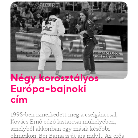
Négy korosztályos
Európa-bajnoki
cím
1995-ben ismerkedett meg a cselgánccsal,
Kovács Ernő edző kistarcsai műhelyében,
amelyből akkoriban egy másik későbbi
olimpikon, Bor Barna is útjára indult. Az erős