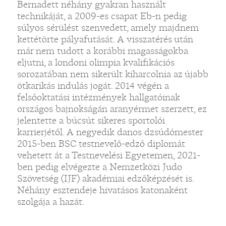
Bernadett néhány gyakran használt
technikáját, a 2009-es csapat Eb-n pedig
súlyos sérülést szenvedett, amely majdnem
kettétörte pályafutását. A visszatérés után
már nem tudott a korábbi magasságokba
eljutni, a londoni olimpia kvalifikációs
sorozatában nem sikerült kiharcolnia az újabb
ötkarikás indulás jogát. 2014 végén a
felsőoktatási intézmények hallgatóinak
országos bajnokságán aranyérmet szerzett, ez
jelentette a búcsút sikeres sportolói
karrierjétől. A negyedik danos dzsúdómester
2015-ben BSC testnevelő-edző diplomát
vehetett át a Testnevelési Egyetemen, 2021-
ben pedig elvégezte a Nemzetközi Judo
Szövetség (IJF) akadémiai edzőképzését is.
Néhány esztendeje hivatásos katonaként
szolgája a hazát.