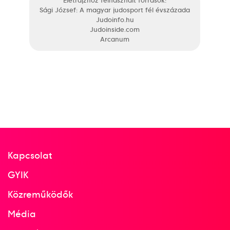
Életrajzhoz felhasznált források:
Sági József: A magyar judosport fél évszázada
Judoinfo.hu
Judoinside.com
Arcanum
Kapcsolat
GYIK
Közreműködők
Média