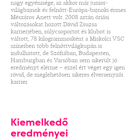
nagy egyénisége, az akkor már junior-
világbajnok és felnőtt-Európa-bajnoki érmes
Mészáros Anett volt. 2008 aztán óriási
változásokat hozott Dávid Zsuzsa
karrierjében, súlycsoportot és klubot is
váltott, 78 kilogrammosként a Miskolci VSC
színeiben több felnőttvilágkupán is
indulhatott, de Szófiában, Budapesten,
Hamburgban és Varsóban sem sikerült jó
eredményt elérnie – ezzel ért véget egy igen
rövid, de meglehetősen sikeres élversenyzői
karrier.
Kiemelkedő
eredményei