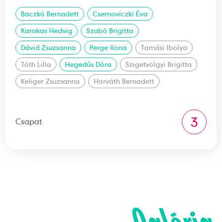
Baczkó Bernadett
Csernoviczki Éva
Karakas Hedvig
Szabó Brigitta
Dávid Zsuzsanna
Perge Ilona
Tamási Ibolya
Tóth Lilla
Hegedűs Dóra
Szigetvölgyi Brigitta
Keliger Zsuzsanna
Horváth Bernadett
3
Csapat