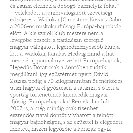
és Zsuzsi elérheti a dobogó bármelyik fokát”
– vélekedett a juniorválogatott szövetségi
edzője és a Wadokai JC mestere, Kovács Gábor
a 2006-os miskolci ifjúsági Európa-bajnokság
előtt. A kis szajoli klub mestere nem a
levegőbe beszélt, a parádésan szereplő
magyar válogatott legeredményesebb klubja
lett a Wadokai, Karakas Hedvig mind a hat
meccsét ipponnal nyerve lett Európa-bajnok,
Hegedűs Dórát csak a döntőben tudták
megállítani, így ezüstérmet nyert, Dávid
Zsuzsa pedig a 70 kilogrammban öt mérkőzés
után hagyta el győztesen a tatamit, s ő lett a
sportág történetének kilencedik magyar
ifjúsági Európa-bajnoka! Remekül indult
2007 is, a még mindig csak tizenhét
esztendős fiatal döntőt vívhatott a felnőtt
magyar bajnokságon, s az ezüsttel is elégedett
lehetett, hiszen legyőzője a korszak egyik