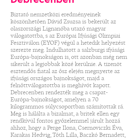
Biztató nemzetközi eredményeinek
köszönhetően Dávid Zsuzsa is bekerült az
olaszországi Lignanóba utazó magyar
válogatottba, s az Európai Ifjúsági Olimpiai
Fesztiválon (EYOF) végül a hetedik helyezést
szerezte meg. Indulhatott a salzburgi ifjúsági
Európa-bajnokságon is, ott azonban még nem
sikerült a legjobbak közé kerülnie. A tizenöt
esztendős fiatal az ősz elején megnyerte az
ifjúsági országos bajnokságot, majd a
felnőttválogatottba is meghívót kapott.
Debrecenben rendezték meg a csapat-
Európa-bajnokságot, amelyen a 70
kilogrammos súlycsoportban számítottak rá.
Meg is hálálta a bizalmat, a britek ellen egy
rendkívül fontos győzelemmel járult hozzá
ahhoz, hogy a Perge Ilona, Csernoviczki Éva,
Karakas Hedvig, Tóth Lilla, Baczkó Bernadett,