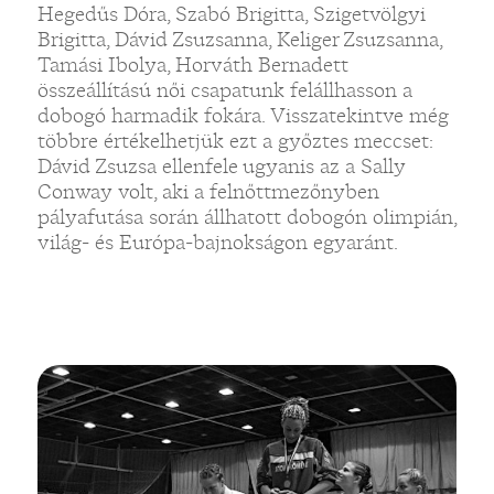
Hegedűs Dóra, Szabó Brigitta, Szigetvölgyi
Brigitta, Dávid Zsuzsanna, Keliger Zsuzsanna,
Tamási Ibolya, Horváth Bernadett
összeállítású női csapatunk felállhasson a
dobogó harmadik fokára. Visszatekintve még
többre értékelhetjük ezt a győztes meccset:
Dávid Zsuzsa ellenfele ugyanis az a Sally
Conway volt, aki a felnőttmezőnyben
pályafutása során állhatott dobogón olimpián,
világ- és Európa-bajnokságon egyaránt.