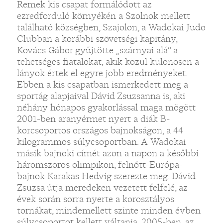
Remek kis csapat formálódott az
ezredforduló környékén a Szolnok mellett
található községben, Szajolon, a Wadokai Judo
Clubban a korábbi szövetségi kapitány,
Kovács Gábor gyűjtötte „szárnyai alá” a
tehetséges fiatalokat, akik közül különösen a
lányok értek el egyre jobb eredményeket.
Ebben a kis csapatban ismerkedett meg a
sportág alapjaival Dávid Zsuzsanna is, aki
néhány hónapos gyakorlással maga mögött
2001-ben aranyérmet nyert a diák B-
korcsoportos országos bajnokságon, a 44
kilogrammos súlycsoportban. A Wadokai
másik bajnoki címét azon a napon a későbbi
háromszoros olimpikon, felnőtt-Európa-
bajnok Karakas Hedvig szerezte meg. Dávid
Zsuzsa útja meredeken vezetett felfelé, az
évek során sorra nyerte a korosztályos
tornákat, mindemellett szinte minden évben
súlycsoportot kellett váltania, 2005-ben, az