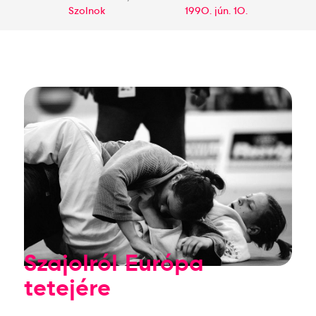
Szolnok
1990. jún. 10.
Szajolról Európa
tetejére