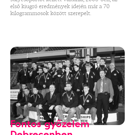
első kiugró eredmények idején már a 70
kilogrammosok között szerepelt.
Fontos győzelem
Debrecenben