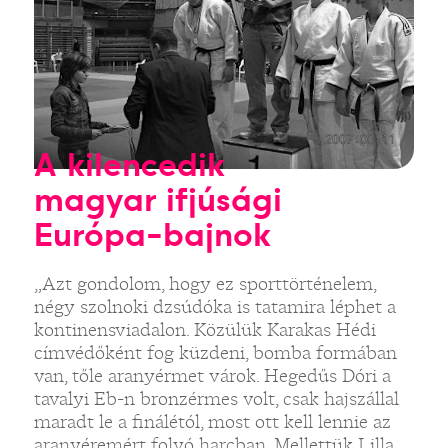
A kilencedik
magyar ifjúsági
Európa-bajnok
„Azt gondolom, hogy ez sporttörténelem,
négy szolnoki dzsúdóka is tatamira léphet a
kontinensviadalon. Közülük Karakas Hédi
címvédőként fog küzdeni, bomba formában
van, tőle aranyérmet várok. Hegedűs Dóri a
tavalyi Eb-n bronzérmes volt, csak hajszállal
maradt le a finálétól, most ott kell lennie az
aranyéremért folyó harcban. Mellettük Lilla