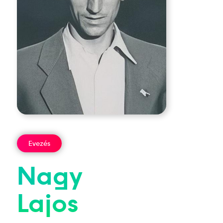
Evezés
Nagy
Lajos