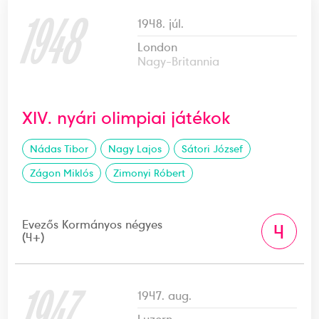
1948
1948. júl.
London
Nagy-Britannia
XIV. nyári olimpiai játékok
Nádas Tibor
Nagy Lajos
Sátori József
Zágon Miklós
Zimonyi Róbert
Evezős Kormányos négyes
4
(4+)
1947
1947. aug.