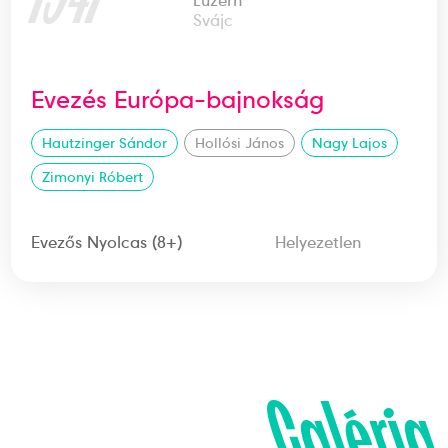
Luzern
Svájc
Evezés Európa-bajnokság
Hautzinger Sándor
Hollósi János
Nagy Lajos
Zimonyi Róbert
Evezős Nyolcas (8+)
Helyezetlen
Galéria