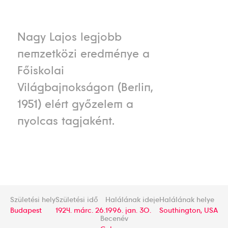
Nagy Lajos legjobb
nemzetközi eredménye a
Főiskolai
Világbajnokságon (Berlin,
1951) elért győzelem a
nyolcas tagjaként.
Születési hely
Születési idő
Halálának ideje
Halálának helye
Budapest
1924. márc. 26.
1996. jan. 30.
Southington, USA
Becenév