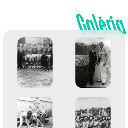
Evezés Európa-bajnokság
Galéria
Lábodi Alajosné Sebestyén Borbála
Nagy Ottóné
Benedek Antalné
Bohn Ferencné
Bertényi Hanna
Evezős Kormányos négyes
3
(4+)
1959
1959. aug.
Macon
Franciaország
Evezés Európa-bajnokság