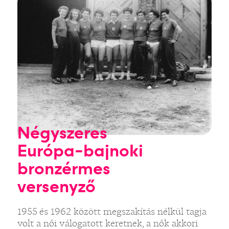
Négyszeres
Európa-bajnoki
bronzérmes
versenyző
1955 és 1962 között megszakítás nélkül tagja
volt a női válogatott keretnek, a nők akkori