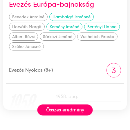
Evezés Európa-bajnokság
Benedek Antalné
Hambalgó Istvánné
Horváth Margit
Kemény Imréné
Bertényi Hanna
Albert Rózsi
Sárközi Jenőné
Vuchetich Piroska
Szőke Jánosné
3
Evezős Nyolcas (8+)
1958
1958. aug.
Poznań
Összes eredmény
Lengyelország