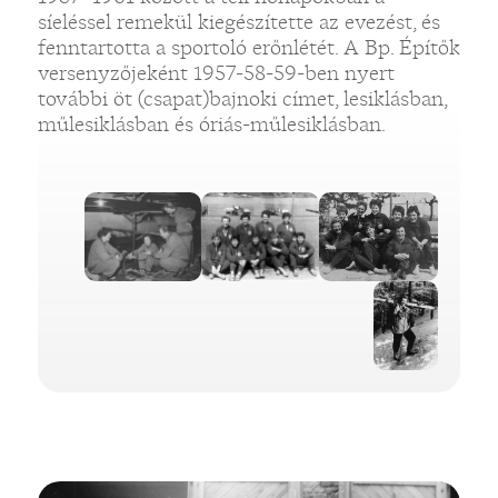
síeléssel remekül kiegészítette az evezést, és
fenntartotta a sportoló erőnlétét. A Bp. Építők
versenyzőjeként 1957-58-59-ben nyert
további öt (csapat)bajnoki címet, lesiklásban,
műlesiklásban és óriás-műlesiklásban.