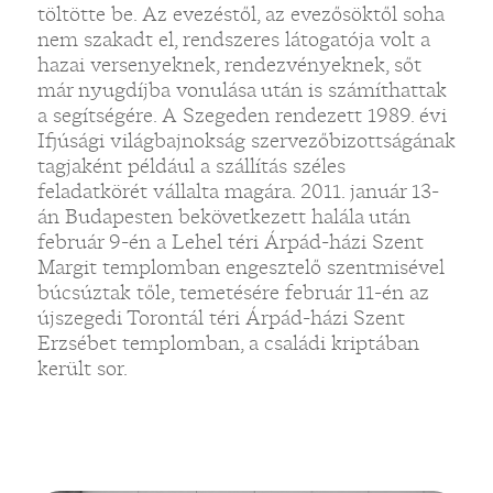
töltötte be. Az evezéstől, az evezősöktől soha
nem szakadt el, rendszeres látogatója volt a
hazai versenyeknek, rendezvényeknek, sőt
már nyugdíjba vonulása után is számíthattak
a segítségére. A Szegeden rendezett 1989. évi
Ifjúsági világbajnokság szervezőbizottságának
tagjaként például a szállítás széles
feladatkörét vállalta magára. 2011. január 13-
án Budapesten bekövetkezett halála után
február 9-én a Lehel téri Árpád-házi Szent
Margit templomban engesztelő szentmisével
búcsúztak tőle, temetésére február 11-én az
újszegedi Torontál téri Árpád-házi Szent
Erzsébet templomban, a családi kriptában
került sor.