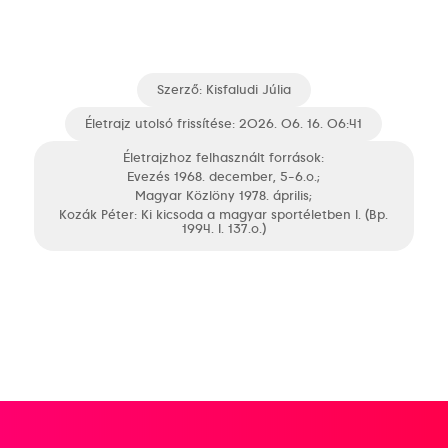
Szerző:
Kisfaludi Júlia
Életrajz utolsó frissítése: 2026. 06. 16. 06:41
Életrajzhoz felhasznált források:
Evezés 1968. december, 5-6.o.;
Magyar Közlöny 1978. április;
Kozák Péter: Ki kicsoda a magyar sportéletben I. (Bp.
1994. I. 137.o.)