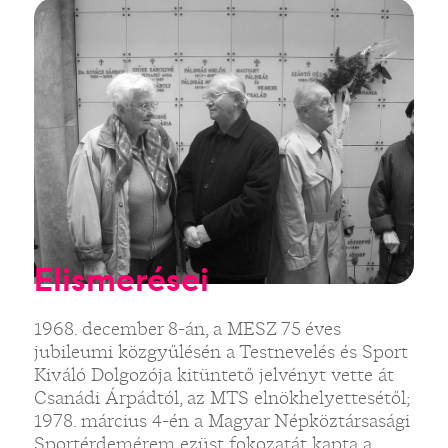
Elismerései
1968. december 8-án, a MESZ 75 éves
jubileumi közgyűlésén a Testnevelés és Sport
Kiváló Dolgozója kitüntető jelvényt vette át
Csanádi Árpádtól, az MTS elnökhelyettesétől;
1978. március 4-én a Magyar Népköztársasági
Sportérdemérem ezüst fokozatát kapta a