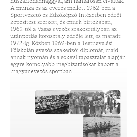
huszárfőhadnaggyal, ám hamarosan elváltak.
A munka és az evezés mellett 1962-ben a
Sportvezető és Edzőképző Intézetben edzői
képesítést szerzett, és ennek birtokában,
1962-től a Vasas evezős szakosztályban az
utánpótlás korosztály edzője lett, és maradt
1972-ig. Közben 1969-ben a Testnevelési
Főiskolán evezős szakedzői diplomát, majd
annak nyomán és a sokévi tapasztalat alapján
egyre komolyabb megbízatásokat kapott a
magyar evezős sportban.