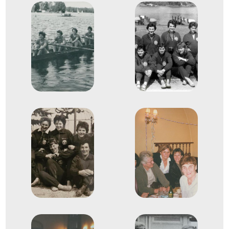
Evezős Kormányos négyes
4
(4+)
1956
1956. aug.
Bled
Jugoszlávia
Evezés Európa-bajnokság
Nagy Ottóné
Benedek Antalné
Horváth Margit
Bertényi Hanna
Sárközi Jenőné
Evezős Kormányos négyes
5
(4+)