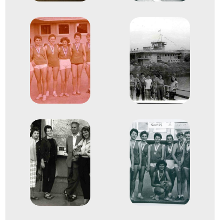
Bertényi Hanna
Evezős Kormányos négyes
4
(4+)
1961
1961. aug.
Prága
Csehszlovákia
Evezés Európa-bajnokság
Benedek Antalné
Bohn Ferencné
Halász Lászlóné
Bertényi Hanna
Neubauer Edit