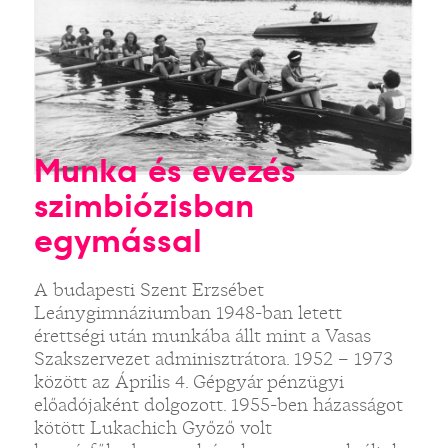
Munka és evezés
szimbiózisban
egymással
A budapesti Szent Erzsébet
Leánygimnáziumban 1948-ban letett
érettségi után munkába állt mint a Vasas
Szakszervezet adminisztrátora. 1952 – 1973
között az Április 4. Gépgyár pénzügyi
előadójaként dolgozott. 1955-ben házasságot
kötött Lukachich Győző volt