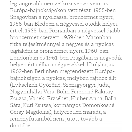
legrangosabb nemzetközi versenyein, az
Európa-bajnokságokon vett részt. 1955-ben
Snagovban a nyolcassal bronzérmet nyert;
1956-ban Bledben a négyessel ötödik helyet
ért el; 1958-ban Poznanban a négyessel újabb
bronzérmet szerzett. 1959-ben Maconban
ritka teljesítménnyel a négyes és a nyolcas
tagjaként is bronzérmet nyert. 1960-ban
Londonban és 1961-ben Prágában is negyedik
helyen ért célba a négyesekkel. Utoljára, az
1962-ben Berlinben megrendezett Európa-
bajnokságon a nyolcas, melyben rajthoz állt
(Lukachich Győzőné, Szentgyörgyi Judit,
Nagymihályi Vera, Bohn Ferencné Rakitay
Zsuzsa, Vöneki Erzsébet, Hujber Anna, Balla
Sára, Kuti Zsuzsa, kormányos Domonkosné
Gersy Magdolna), helyezetlen maradt, a
reményfutamból nem jutott tovább a
döntőbe.