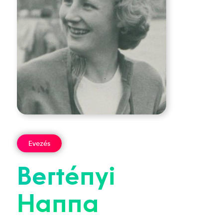
Evezés
Bertényi
Hanna