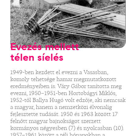
Evezés mellett
télen síelés
1949-ben kezdett el evezni a Vasasban,
komoly tehetsége hamar megmutatkozott
eredményeiben is. Váry Gábor tanította meg
evezni, 1950–1951-ben Hortobágyi Miklós,
1952-től Ballya Hugó volt edzője, aki nemcsak
a magyar, hanem a nemzetközi élvonalig
fejlesztette tudását. 1950 és 1963 között 17
felnőtt magyar bajnokságot szerzett
kormányos négyesben (7) és nyolcasban (10).
1957–1961 között a téli hónapokban a