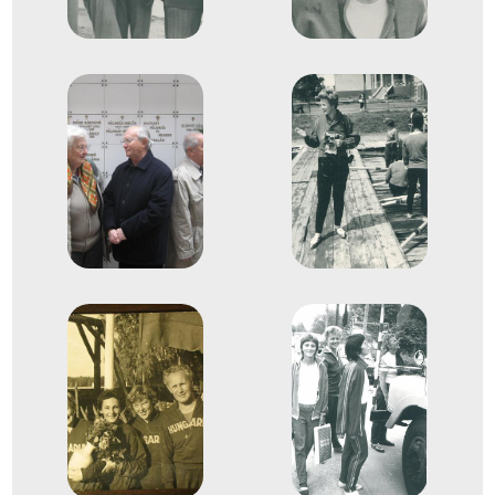
Helmich Magda
Bertényi Hanna
Skotnitzky Ilona
Szalatnai Judit
Zakály Mária
3
Evezős Nyolcas (8+)
1960
1960. aug.
London (Willesden)
Nagy-Britannia
Evezés Európa-bajnokság
Lábodi Alajosné Sebestyén Borbála
Nagy Ottóné
Benedek Antalné
Bohn Ferencné