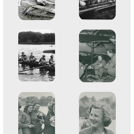
Lábodi Alajosné Sebestyén Borbála
Nagy Ottóné
Bohn Ferencné
Bertényi Hanna
Skotnitzky Ilona
Evezős Kormányos négyes
3
(4+)
1959
1959. aug.
Macon
Franciaország
Evezés Európa-bajnokság
Lábodi Alajosné Sebestyén Borbála
Nagy Ottóné
Bohn Ferencné
Halász Lászlóné